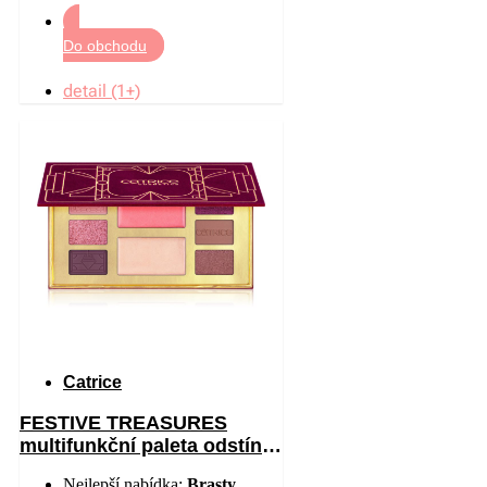
Do obchodu
detail (1+)
Catrice
FESTIVE TREASURES
multifunkční paleta odstín
C01 All I Want Is Velvet 12
Nejlepší nabídka:
Brasty