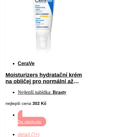
CeraVe
Moisturizers hydratační krém
na obličej pro normální až
suchou pleť SPF 30 52 ml
Nejlepší nabídka:
Brasty
nejlepší cena
302 Kč
Do obchodu
detail (7+)