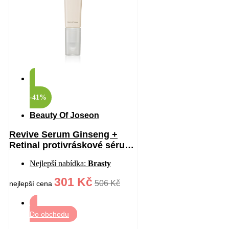
-41%
Beauty Of Joseon
Revive Serum Ginseng +
Retinal protivráskové sérum
na oční okolí 30 ml
Nejlepší nabídka:
Brasty
301 Kč
506 Kč
nejlepší cena
Do obchodu