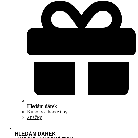
Hledám dárek
Kupóny a horké tipy
Značky
HLEDÁM DÁREK