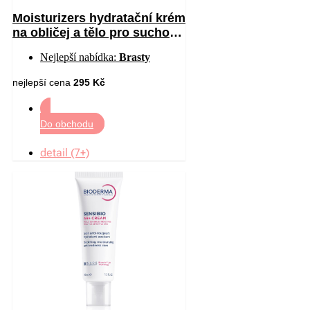
Moisturizers hydratační krém
na obličej a tělo pro suchou
až velmi suchou pokožku
Nejlepší nabídka:
Brasty
340 g
nejlepší cena
295 Kč
Do obchodu
detail (7+)