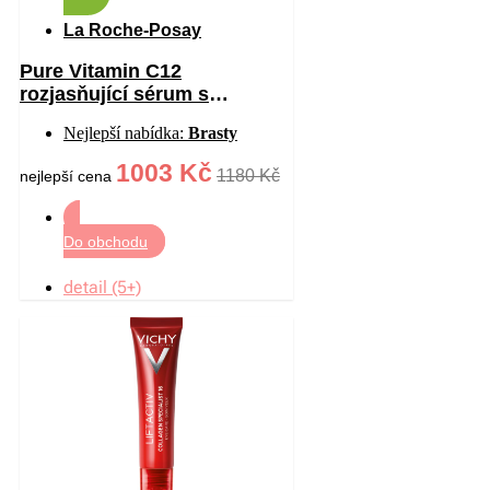
La Roche-Posay
Pure Vitamin C12
rozjasňující sérum s
vitaminem C proti vráskám
Nejlepší nabídka:
Brasty
30 ml
1003 Kč
1180 Kč
nejlepší cena
Do obchodu
detail (5+)