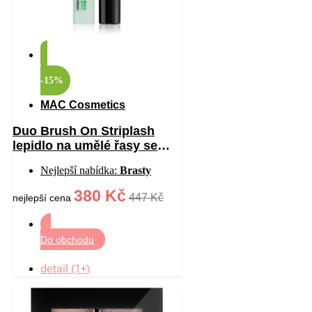
-15%
MAC Cosmetics
Duo Brush On Striplash
lepidlo na umělé řasy se
štětečkem odstín
Nejlepší nabídka:
Brasty
White/Clear 5 g
380 Kč
447 Kč
nejlepší cena
Do obchodu
detail (1+)