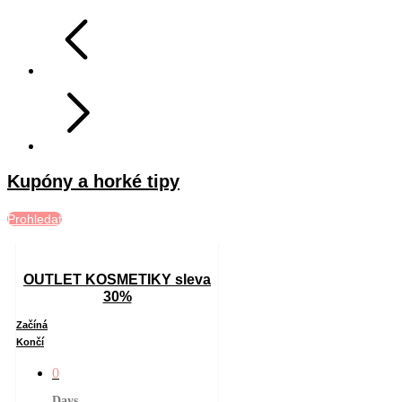
Kupóny a horké tipy
Prohledat
OUTLET KOSMETIKY sleva
30%
Začíná
Končí
0
Days