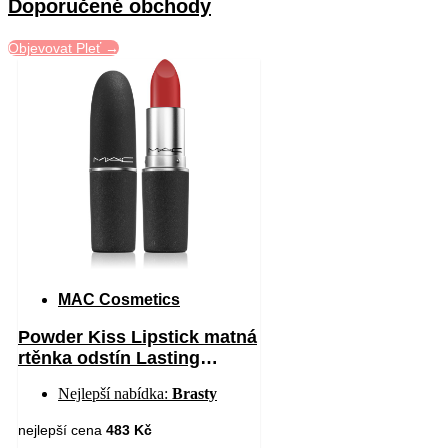
Doporučené obchody
Objevovat Pleť →
MAC Cosmetics
Powder Kiss Lipstick matná
rtěnka odstín Lasting
Passion 3 g
Nejlepší nabídka:
Brasty
nejlepší cena
483 Kč