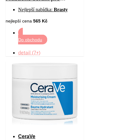
regeneraci a obnovu pleti 30
Nejlepší nabídka:
Brasty
ml
nejlepší cena
565 Kč
Do obchodu
detail (7+)
CeraVe