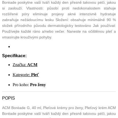
Boréade poskytne vaší tváři každý den přesně takovou péči, jakou
si zaslouží. Vlastnosti: působí proti nedokonalostem stahuje
rozšířené póry eliminuje projevy akné intenzivně hydratuje
zabraňuje nežádoucímu lesku Složení: obsahuje minimálně 90 %
složek přírodního původu dermatologicky testováno Jak používat:
Používejte každé ráno a/nebo večer. Naneste na očištěnou pleť a
vmasírujte krouživými pohyby.
Specifikace:
Značka:
ACM
Kategorie:
Pleť
Pro koho:
Pro ženy
POPIS
ACM Boréade G, 40 ml, Pleťové krémy pro ženy, Pleťový krém ACM
Boréade poskytne vaší tváři každý den přesně takovou péči, jakou