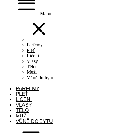
Menu
Parfémy
Pleť
Líčení
Vlasy
Tělo
Muži
Vůně do bytu
PARFÉMY
PLEŤ
LÍČENÍ
VLASY
TĚLO
MUŽI
VŮNĚ DO BYTU