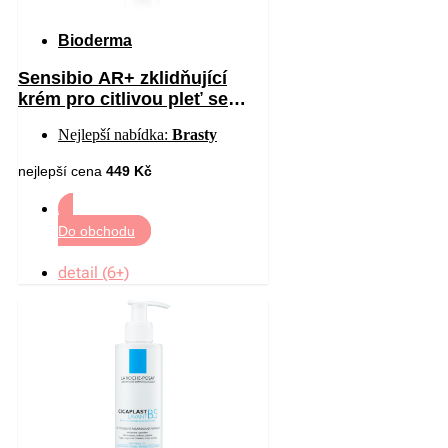
Bioderma
Sensibio AR+ zklidňující
krém pro citlivou pleť se
sklonem ke zčervenání 40 ml
Nejlepší nabídka:
Brasty
nejlepší cena
449 Kč
Do obchodu
detail (6+)