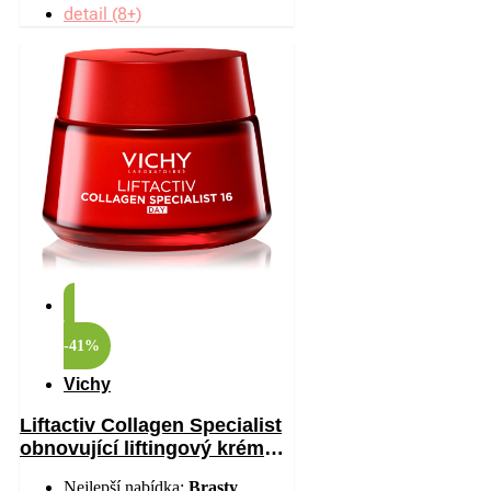
detail (8+)
-41%
Vichy
Liftactiv Collagen Specialist
obnovující liftingový krém
proti vráskám 50 ml
Nejlepší nabídka:
Brasty