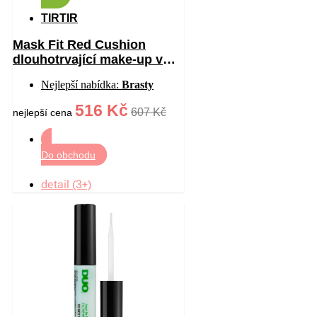
TIRTIR
Mask Fit Red Cushion
dlouhotrvající make-up v
houbičce s vysokou UV
Nejlepší nabídka:
Brasty
ochranou odstín 17W
French Vanilla 18 g
516 Kč
607 Kč
nejlepší cena
Do obchodu
detail (3+)