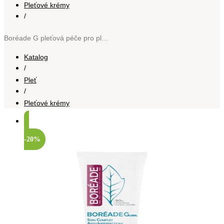
Pleťové krémy
/
Boréade G pleťová péče pro pleť s nedokonalostmi 40 ml
Katalog
/
Pleť
/
Pleťové krémy
-20%