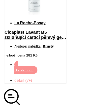
La Roche-Posay
Cicaplast Lavant B5
zklidňující čisticí pěnivý gel
200 ml
Nejlepší nabídka:
Brasty
nejlepší cena
281 Kč
Do obchodu
detail (7+)