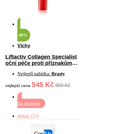
-40%
Vichy
Liftactiv Collagen Specialist
oční péče proti příznakům
stárnutí 15 ml
Nejlepší nabídka:
Brasty
545 Kč
909 Kč
nejlepší cena
Do obchodu
detail (7+)