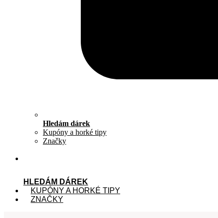
Hledám dárek
Kupóny a horké tipy
Značky
HLEDÁM DÁREK
KUPÓNY A HORKÉ TIPY
ZNAČKY