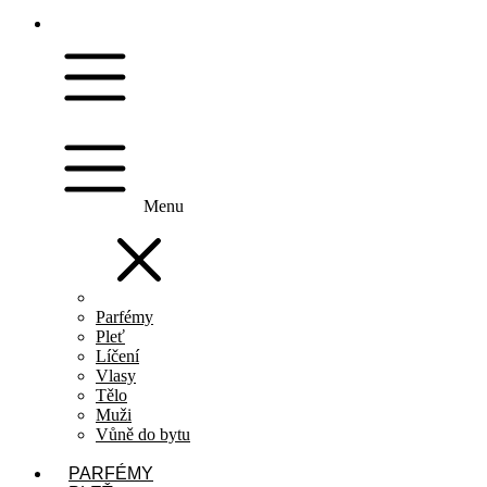
Menu
Parfémy
Pleť
Líčení
Vlasy
Tělo
Muži
Vůně do bytu
PARFÉMY