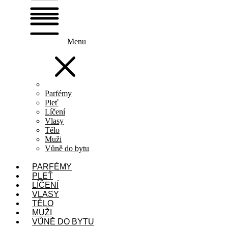
Menu
Parfémy
Pleť
Líčení
Vlasy
Tělo
Muži
Vůně do bytu
PARFÉMY
PLEŤ
LÍČENÍ
VLASY
TĚLO
MUŽI
VŮNĚ DO BYTU