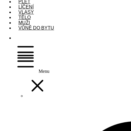
PLEŤ
LÍČENÍ
VLASY
TĚLO
MUŽI
VŮNĚ DO BYTU
Menu