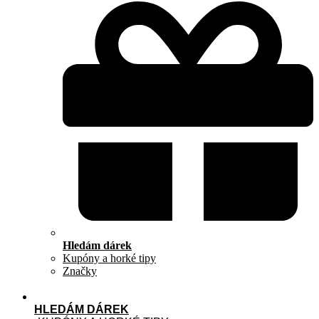
Hledám dárek
Kupóny a horké tipy
Značky
HLEDÁM DÁREK