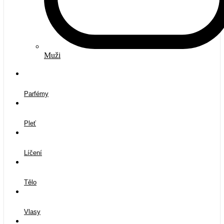
Muži
Parfémy
Pleť
Líčení
Tělo
Vlasy