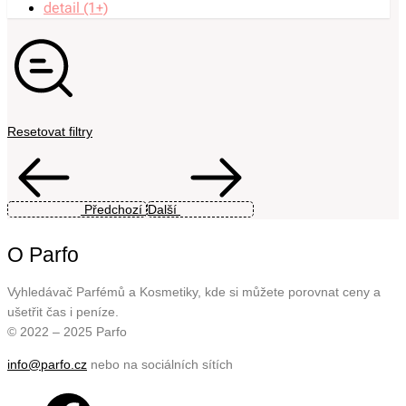
detail (1+)
Resetovat filtry
Předchozí
Další
O Parfo
Vyhledávač Parfémů a Kosmetiky, kde si můžete porovnat ceny a
ušetřit čas i peníze.
© 2022 – 2025 Parfo
info@parfo.cz
nebo na sociálních sítích