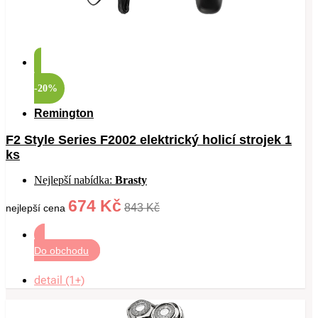
-20%
Remington
F2 Style Series F2002 elektrický holicí strojek 1
ks
Nejlepší nabídka:
Brasty
674 Kč
843 Kč
nejlepší cena
Do obchodu
detail (1+)