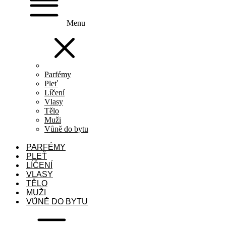
Menu
Parfémy
Pleť
Líčení
Vlasy
Tělo
Muži
Vůně do bytu
PARFÉMY
PLEŤ
LÍČENÍ
VLASY
TĚLO
MUŽI
VŮNĚ DO BYTU