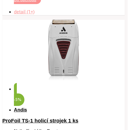
detail (1+)
-5%
Andis
ProFoil TS-1 holicí strojek 1 ks