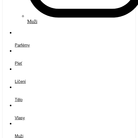
Muži
Parfémy
Pleť
Líčení
Tělo
Vlasy
Muži