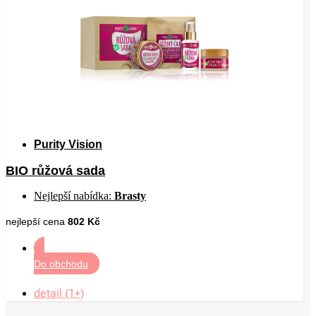
Purity Vision
BIO růžová sada
Nejlepší nabídka:
Brasty
nejlepší cena
802 Kč
Do obchodu
detail (1+)