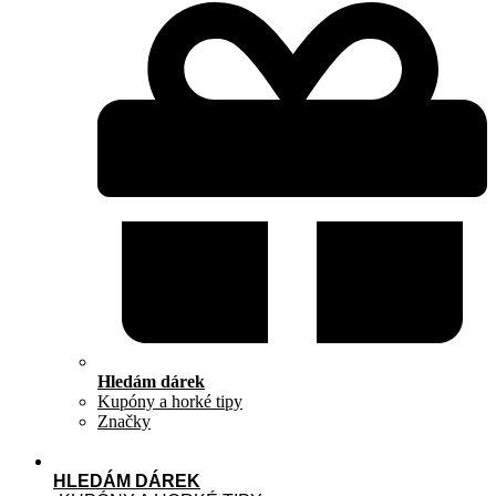
Hledám dárek
Kupóny a horké tipy
Značky
HLEDÁM DÁREK