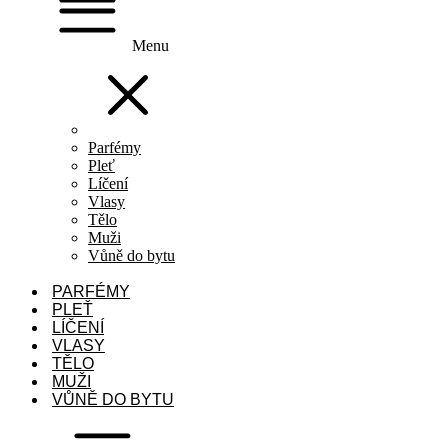
Menu
Parfémy
Pleť
Líčení
Vlasy
Tělo
Muži
Vůně do bytu
PARFÉMY
PLEŤ
LÍČENÍ
VLASY
TĚLO
MUŽI
VŮNĚ DO BYTU