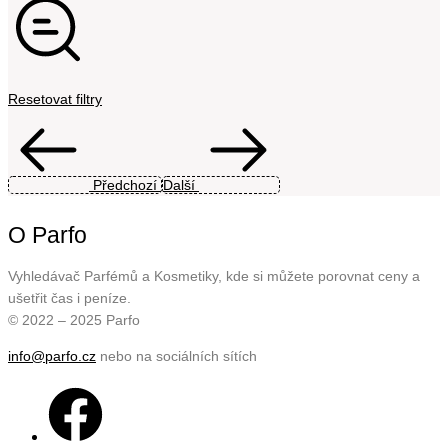
Resetovat filtry
Předchozí
Další
O Parfo
Vyhledávač Parfémů a Kosmetiky, kde si můžete porovnat ceny a
ušetřit čas i peníze.
© 2022 – 2025 Parfo
info@parfo.cz
nebo na sociálních sítích