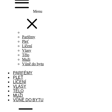
Menu
Parfémy
Pleť
Líčení
Vlasy
Tělo
Muži
Vůně do bytu
PARFÉMY
PLEŤ
LÍČENÍ
VLASY
TĚLO
MUŽI
VŮNĚ DO BYTU