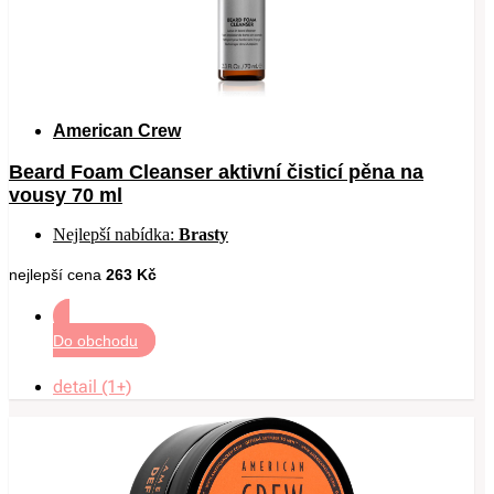
American Crew
Beard Foam Cleanser aktivní čisticí pěna na
vousy 70 ml
Nejlepší nabídka:
Brasty
nejlepší cena
263 Kč
Do obchodu
detail (1+)