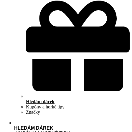
Hledám dárek
Kupóny a horké tipy
Značky
HLEDÁM DÁREK