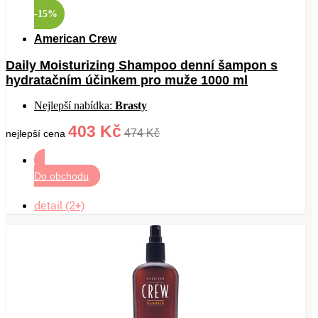
-15%
American Crew
Daily Moisturizing Shampoo denní šampon s
hydratačním účinkem pro muže 1000 ml
Nejlepší nabídka:
Brasty
403 Kč
474 Kč
nejlepší cena
Do obchodu
detail (2+)