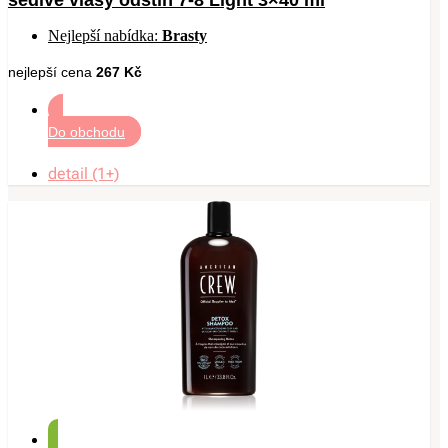
šedivé vlasy odstín 7-8 Light 3×40 ml
Nejlepší nabídka:
Brasty
nejlepší cena
267 Kč
Do obchodu
detail (1+)