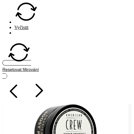
Vyčistit
Hledat
Resetovat filtrování