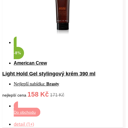
-8%
American Crew
Light Hold Gel stylingový krém 390 ml
Nejlepší nabídka:
Brasty
158 Kč
171 Kč
nejlepší cena
Do obchodu
detail (1+)