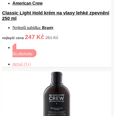
American Crew
Classic Light Hold krém na vlasy lehké zpevnění
250 ml
Nejlepší nabídka:
Brasty
247 Kč
261 Kč
nejlepší cena
Do obchodu
detail (1+)