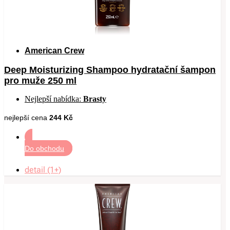
American Crew
Deep Moisturizing Shampoo hydratační šampon
pro muže 250 ml
Nejlepší nabídka:
Brasty
nejlepší cena
244 Kč
Do obchodu
detail (1+)