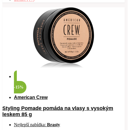
-15%
American Crew
Styling Pomade pomáda na vlasy s vysokým
leskem 85 g
Nejlepší nabídka:
Brasty