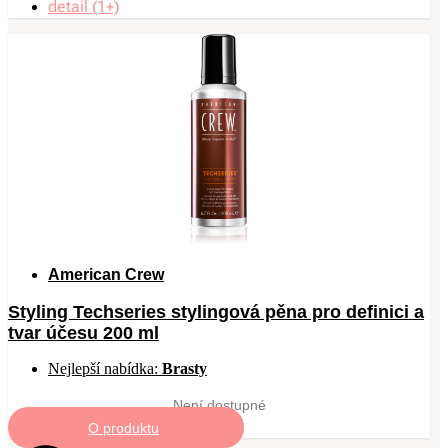
detail (1+)
American Crew
Styling Techseries stylingová pěna pro definici a
tvar účesu 200 ml
Nejlepší nabídka:
Brasty
Není dostupné
O produktu