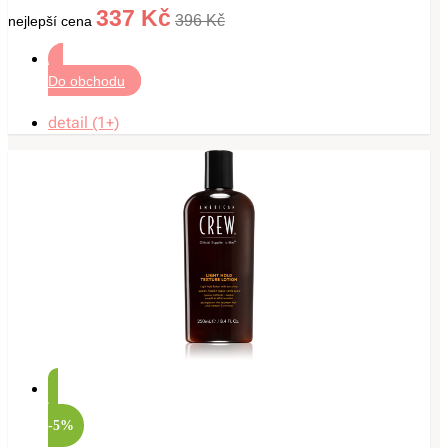
337 Kč
396 Kč
nejlepší cena
Do obchodu
detail (1+)
-5%