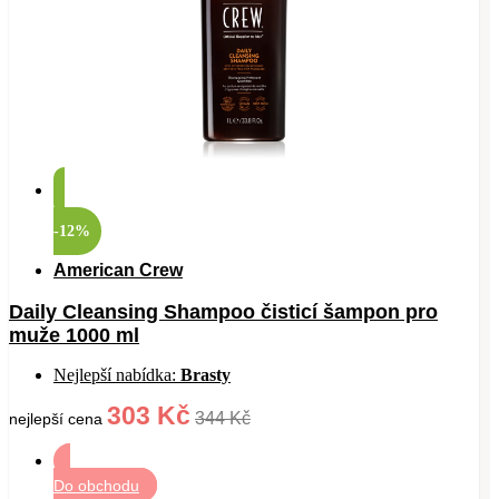
-12%
American Crew
Daily Cleansing Shampoo čisticí šampon pro
muže 1000 ml
Nejlepší nabídka:
Brasty
303 Kč
344 Kč
nejlepší cena
Do obchodu