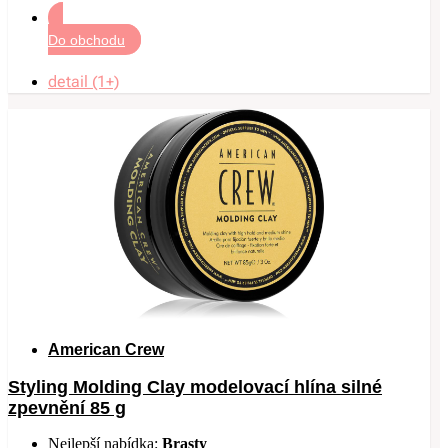
Do obchodu
detail (1+)
American Crew
Styling Molding Clay modelovací hlína silné
zpevnění 85 g
Nejlepší nabídka:
Brasty