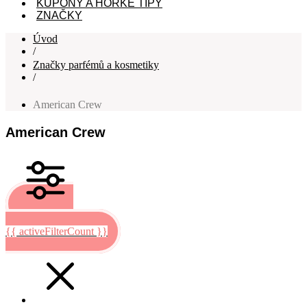
KUPÓNY A HORKÉ TIPY
ZNAČKY
Úvod
/
Značky parfémů a kosmetiky
/
American Crew
American Crew
Filtrovat
{{ activeFilterCount }}