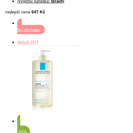
Nejlepší nabídka:
Brasty
pokožky 400 ml
nejlepší cena
647 Kč
Do obchodu
detail (4+)
-15%