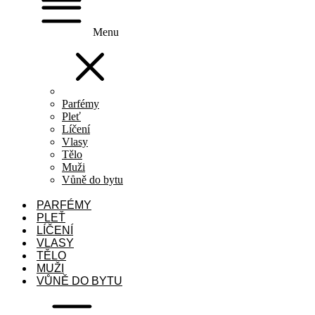
Menu
Parfémy
Pleť
Líčení
Vlasy
Tělo
Muži
Vůně do bytu
PARFÉMY
PLEŤ
LÍČENÍ
VLASY
TĚLO
MUŽI
VŮNĚ DO BYTU