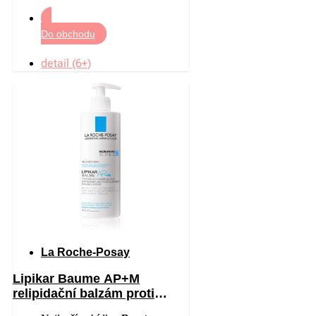
Do obchodu
detail (6+)
La Roche-Posay
Lipikar Baume AP+M
relipidační balzám proti
podráždění a svědění