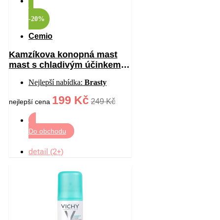
-20%
Cemio
Kamzíkova konopná mast
mast s chladivým účinkem
200 ml
Nejlepší nabídka:
Brasty
199 Kč
249 Kč
nejlepší cena
Do obchodu
detail (2+)