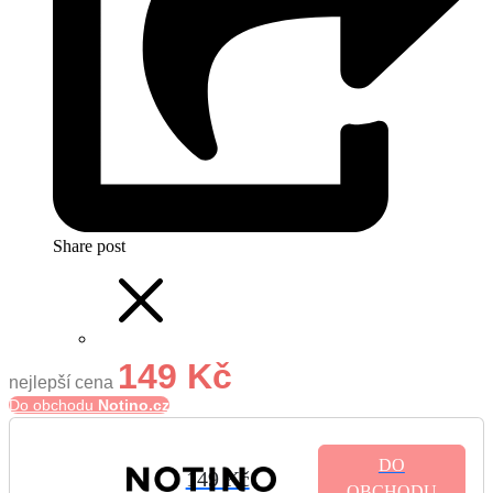
Share post
149 Kč
nejlepší cena
Do obchodu
Notino.cz
DO
149 Kč
OBCHODU