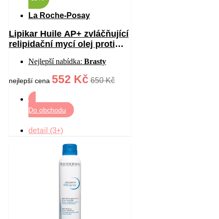
La Roche-Posay
Lipikar Huile AP+ zvláčňující
relipidační mycí olej proti
podráždění 750 ml
Nejlepší nabídka:
Brasty
552 Kč
650 Kč
nejlepší cena
Do obchodu
detail (3+)