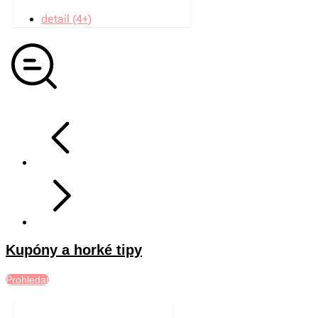
detail (4+)
Kupóny a horké tipy
Prohledat