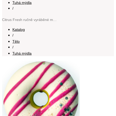
Tuhá mýdla
/
Citrus Fresh ručně vyráběné mýdlo 80 g
Katalog
/
Tělo
/
Tuhá mýdla