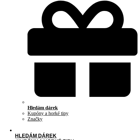
Hledám dárek
Kupóny a horké tipy
Značky
HLEDÁM DÁREK