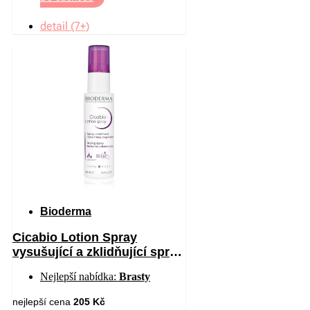
detail (7+)
Bioderma
Cicabio Lotion Spray
vysušující a zklidňující sprej
pro podrážděnou pokožku 40
Nejlepší nabídka:
Brasty
ml
nejlepší cena
205 Kč