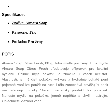
Specifikace:
Značka:
Almara Soap
Kategorie:
Tělo
Pro koho:
Pro ženy
POPIS
Almara Soap Citrus Fresh, 80 g, Tuhá mýdla pro ženy, Tuhé mýdlo
Almara Soap Citrus Fresh představuje přípravek pro kvalitní
hygienu. Účinně myje pokožku a zbavuje ji všech nečistot.
Vlastnosti: jemně čistí pokožku vyživuje a hydratuje bohatě pění
příjemně voní lze použít na ruce i tělo zanechává osvěžující pocit
má zvláčňující účinky Složení: veganský produkt Jak používat:
Naneste mýdlo na pokožku, jemně napěňte a chvíli masírujte.
Opláchněte vlažnou vodou.