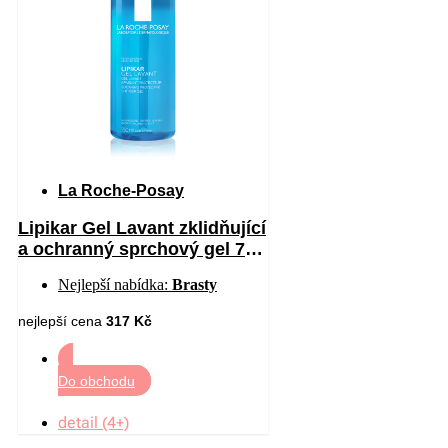
La Roche-Posay
Lipikar Gel Lavant zklidňující
a ochranný sprchový gel 750
ml
Nejlepší nabídka:
Brasty
nejlepší cena
317 Kč
Do obchodu
detail (4+)