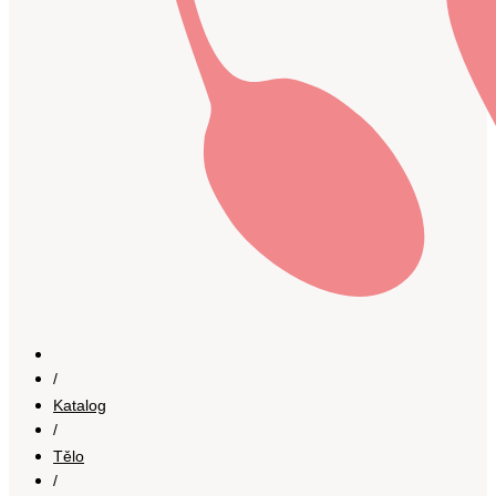
/
Katalog
/
Tělo
/