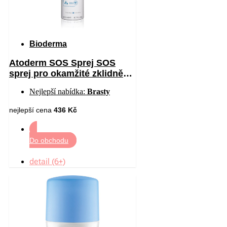
Bioderma
Atoderm SOS Sprej SOS
sprej pro okamžité zklidnění
pocitu svědění 200 ml
Nejlepší nabídka:
Brasty
nejlepší cena
436 Kč
Do obchodu
detail (6+)