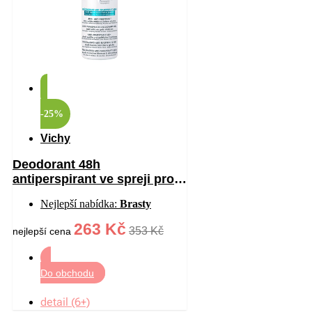
-25%
Vichy
Deodorant 48h
antiperspirant ve spreji proti
bílým a žlutým skvrnám 125
Nejlepší nabídka:
Brasty
ml
263 Kč
353 Kč
nejlepší cena
Do obchodu
detail (6+)