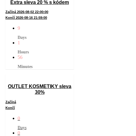
Extra sleva 20 % s kódem
Začíná 2026-08-02 22:00:00
Končí 2026-08-16 21:59:00
9
Days
1
Hours
56
Minutes
OUTLET KOSMETIKY sleva
30%
Začíná
Končí
0
Days
0