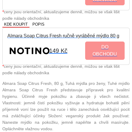
*
ceny jsou orientační, aktualizujeme denně, můžou se však lišit
podle nálady obchodníka
KDE KOUPIT
POPIS
Almara Soap Citrus Fresh ručně vyráběné mýdlo 80 g
DO
149 Kč
OBCHODU
*
ceny jsou orientační, aktualizujeme denně, můžou se však lišit
podle nálady obchodníka
Almara Soap Citrus Fresh, 80 g, Tuhá mýdla pro ženy, Tuhé mýdlo
Almara Soap Citrus Fresh představuje přípravek pro kvalitní
hygienu. Účinně myje pokožku a zbavuje ji všech nečistot.
Vlastnosti: jemně čistí pokožku vyživuje a hydratuje bohatě pění
příjemně voní lze použít na ruce i tělo zanechává osvěžující pocit
má zvláčňující účinky Složení: veganský produkt Jak používat:
Naneste mýdlo na pokožku, jemně napěňte a chvíli masírujte.
Opláchněte vlažnou vodou.