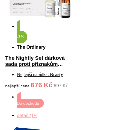
-3%
The Ordinary
The Nightly Set dárková
sada proti příznakům
stárnutí
Nejlepší nabídka:
Brasty
676 Kč
697 Kč
nejlepší cena
Do obchodu
detail (1+)