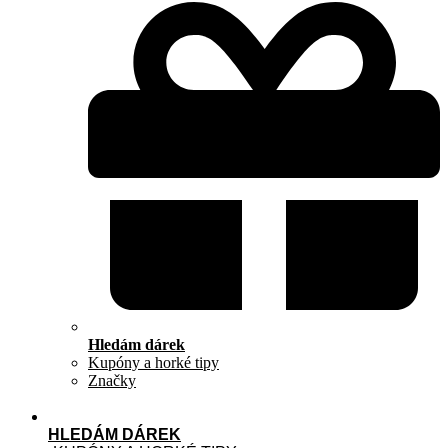
Hledám dárek
Kupóny a horké tipy
Značky
HLEDÁM DÁREK