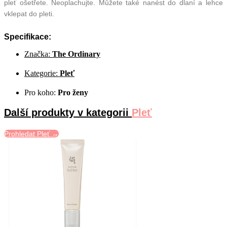
pleť ošetřete. Neoplachujte. Můžete také nanést do dlaní a lehce
vklepat do pleti.
Specifikace:
Značka:
The Ordinary
Kategorie:
Pleť
Pro koho:
Pro ženy
Další produkty v kategorii
Pleť
Prohledat Pleť →