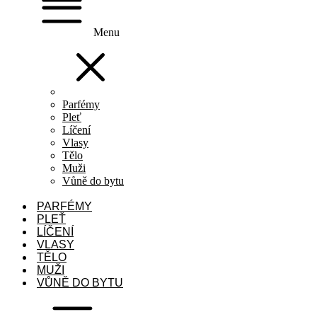
Menu
Parfémy
Pleť
Líčení
Vlasy
Tělo
Muži
Vůně do bytu
PARFÉMY
PLEŤ
LÍČENÍ
VLASY
TĚLO
MUŽI
VŮNĚ DO BYTU