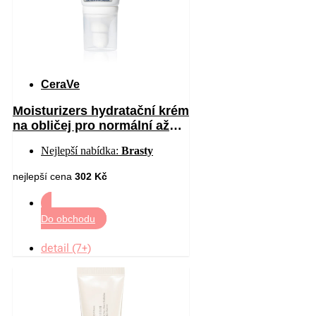
CeraVe
Moisturizers hydratační krém
na obličej pro normální až
suchou pleť SPF 30 52 ml
Nejlepší nabídka:
Brasty
nejlepší cena
302 Kč
Do obchodu
detail (7+)