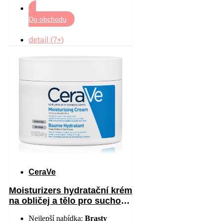
Do obchodu
detail (7+)
CeraVe
Moisturizers hydratační krém
na obličej a tělo pro suchou
až velmi suchou pokožku
Nejlepší nabídka:
Brasty