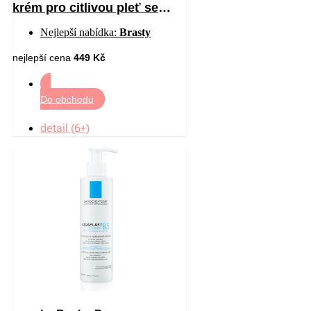
krém pro citlivou pleť se
sklonem ke zčervenání 40 ml
Nejlepší nabídka:
Brasty
nejlepší cena
449 Kč
Do obchodu
detail (6+)