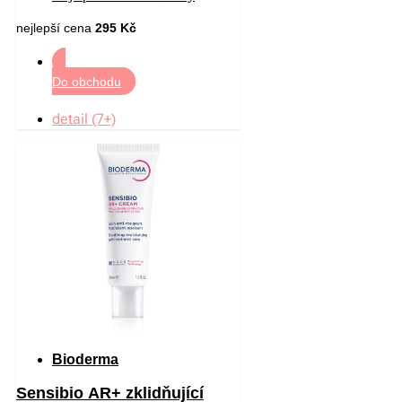
340 g
nejlepší cena
295 Kč
Do obchodu
detail (7+)
Bioderma
Sensibio AR+ zklidňující