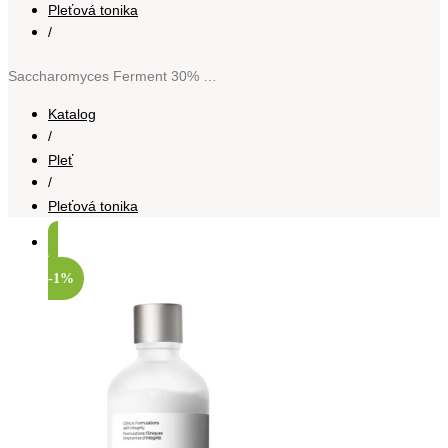
Pleťová tonika
/
Saccharomyces Ferment 30% Milky Toner jemné exfoliační tonikum 100 ml
Katalog
/
Pleť
/
Pleťová tonika
-1%