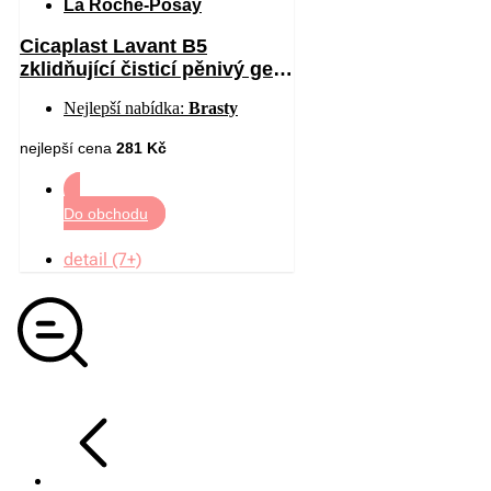
La Roche-Posay
Cicaplast Lavant B5
zklidňující čisticí pěnivý gel
200 ml
Nejlepší nabídka:
Brasty
nejlepší cena
281 Kč
Do obchodu
detail (7+)