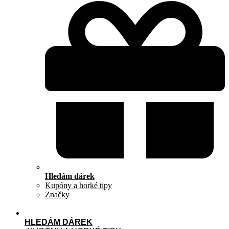
Hledám dárek
Kupóny a horké tipy
Značky
HLEDÁM DÁREK