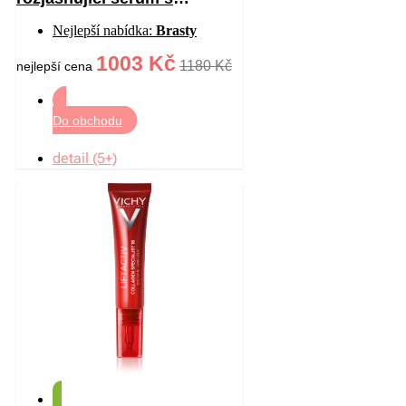
vitaminem C proti vráskám
Nejlepší nabídka:
Brasty
30 ml
1003 Kč
1180 Kč
nejlepší cena
Do obchodu
detail (5+)