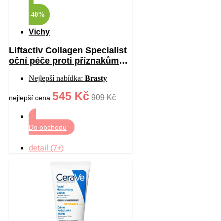
-40%
Vichy
Liftactiv Collagen Specialist
oční péče proti příznakům
stárnutí 15 ml
Nejlepší nabídka:
Brasty
545 Kč
909 Kč
nejlepší cena
Do obchodu
detail (7+)