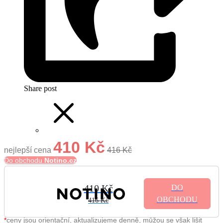
Share post
410 Kč
nejlepší cena
416 Kč
Do obchodu
Notino.cz
410 Kč
DO
OBCHODU
416 Kč
*
ceny jsou orientační, aktualizujeme denně, můžou se však lišit