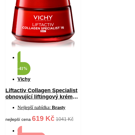
-41%
Vichy
Liftactiv Collagen Specialist
obnovující liftingový krém
proti vráskám 50 ml
Nejlepší nabídka:
Brasty
619 Kč
1041 Kč
nejlepší cena