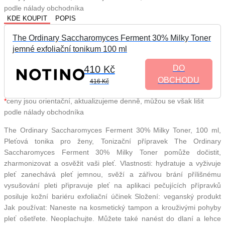
podle nálady obchodníka
KDE KOUPIT
POPIS
The Ordinary Saccharomyces Ferment 30% Milky Toner
jemné exfoliační tonikum 100 ml
410 Kč
DO
OBCHODU
416 Kč
*
ceny jsou orientační, aktualizujeme denně, můžou se však lišit
podle nálady obchodníka
The Ordinary Saccharomyces Ferment 30% Milky Toner, 100 ml,
Pleťová tonika pro ženy, Tonizační přípravek The Ordinary
Saccharomyces Ferment 30% Milky Toner pomůže dočistit,
zharmonizovat a osvěžit vaši pleť. Vlastnosti: hydratuje a vyživuje
pleť zanechává pleť jemnou, svěží a zářivou brání přílišnému
vysušování pleti připravuje pleť na aplikaci pečujících přípravků
posiluje kožní bariéru exfoliační účinek Složení: veganský produkt
Jak používat: Naneste na kosmetický tampon a krouživými pohyby
pleť ošetřete. Neoplachujte. Můžete také nanést do dlaní a lehce