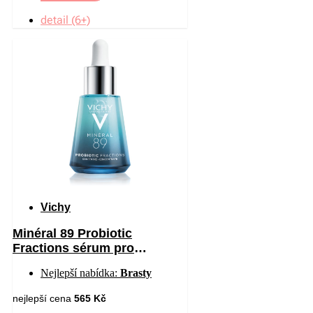
detail (6+)
Vichy
Minéral 89 Probiotic
Fractions sérum pro
regeneraci a obnovu pleti 30
Nejlepší nabídka:
Brasty
ml
nejlepší cena
565 Kč