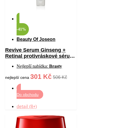
-41%
Beauty Of Joseon
Revive Serum Ginseng +
Retinal protivráskové sérum
na oční okolí 30 ml
Nejlepší nabídka:
Brasty
301 Kč
506 Kč
nejlepší cena
Do obchodu
detail (8+)