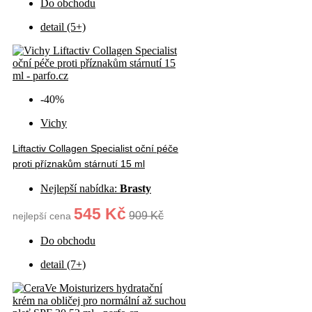
Do obchodu
detail (5+)
-40%
Vichy
Liftactiv Collagen Specialist oční péče
proti příznakům stárnutí 15 ml
Nejlepší nabídka:
Brasty
545 Kč
909 Kč
nejlepší cena
Do obchodu
detail (7+)