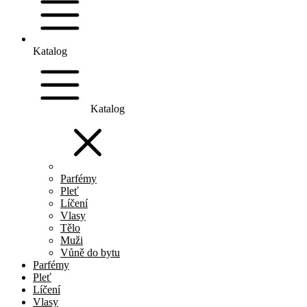
Katalog
Katalog
Parfémy
Pleť
Líčení
Vlasy
Tělo
Muži
Vůně do bytu
Parfémy
Pleť
Líčení
Vlasy