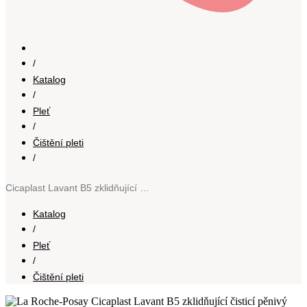
/
Katalog
/
Pleť
/
Čištění pleti
/
Cicaplast Lavant B5 zklidňující čisticí pěnivý gel 200 ml
Katalog
/
Pleť
/
Čištění pleti