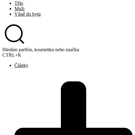
Tělo
Muži
Vůně do bytu
Hledám parfém, kosmetiku nebo značku
CTRL+K
Články