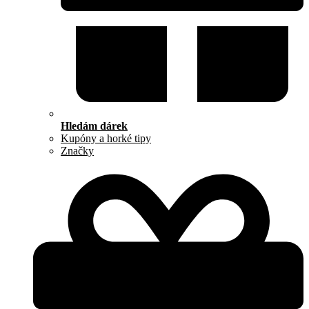
Hledám dárek
Kupóny a horké tipy
Značky