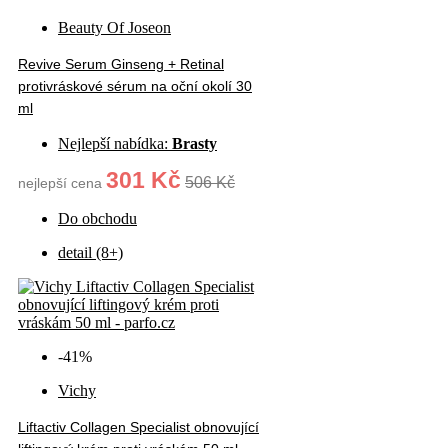
Beauty Of Joseon
Revive Serum Ginseng + Retinal
protivráskové sérum na oční okolí 30
ml
Nejlepší nabídka:
Brasty
301 Kč
506 Kč
nejlepší cena
Do obchodu
detail (8+)
-41%
Vichy
Liftactiv Collagen Specialist obnovující