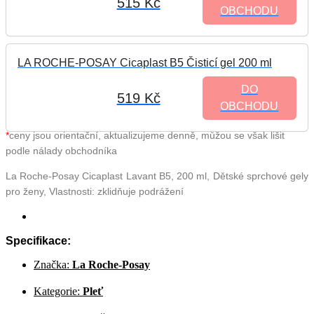
515 Kč
OBCHODU
LA ROCHE-POSAY Cicaplast B5 Čisticí gel 200 ml
DO
519 Kč
OBCHODU
*
ceny jsou orientační, aktualizujeme denně, můžou se však lišit
podle nálady obchodníka
La Roche-Posay Cicaplast Lavant B5, 200 ml, Dětské sprchové gely
pro ženy, Vlastnosti: zklidňuje podrážení
Specifikace:
Značka:
La Roche-Posay
Kategorie:
Pleť