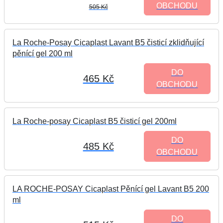
OBCHODU
505 Kč
La Roche-Posay Cicaplast Lavant B5 čisticí zklidňující
pěnící gel 200 ml
DO
465 Kč
OBCHODU
La Roche-posay Cicaplast B5 čisticí gel 200ml
DO
485 Kč
OBCHODU
LA ROCHE-POSAY Cicaplast Pěnící gel Lavant B5 200
ml
DO