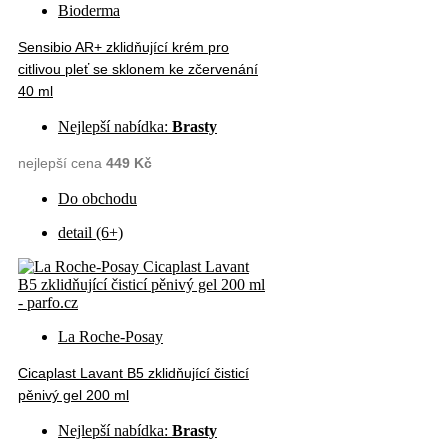
Bioderma
Sensibio AR+ zklidňující krém pro
citlivou pleť se sklonem ke zčervenání
40 ml
Nejlepší nabídka:
Brasty
nejlepší cena
449 Kč
Do obchodu
detail (6+)
La Roche-Posay
Cicaplast Lavant B5 zklidňující čisticí
pěnivý gel 200 ml
Nejlepší nabídka:
Brasty