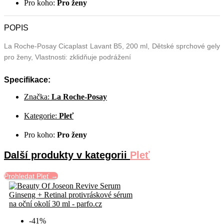
Pro koho:
Pro ženy
POPIS
La Roche-Posay Cicaplast Lavant B5, 200 ml, Dětské sprchové gely
pro ženy, Vlastnosti: zklidňuje podrážení
Specifikace:
Značka:
La Roche-Posay
Kategorie:
Pleť
Pro koho:
Pro ženy
Další produkty v kategorii
Pleť
Prohledat Pleť →
-41%