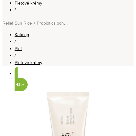
Pleťové krémy
/
Relief Sun Rice + Probiotics ochranný pleťový krém s probiotiky SPF 50+ 50 ml
Katalog
/
Pleť
/
Pleťové krémy
-43%