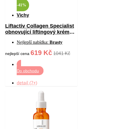
-41%
Vichy
Liftactiv Collagen Specialist
obnovující liftingový krém
proti vráskám 50 ml
Nejlepší nabídka:
Brasty
619 Kč
1041 Kč
nejlepší cena
Do obchodu
detail (7+)