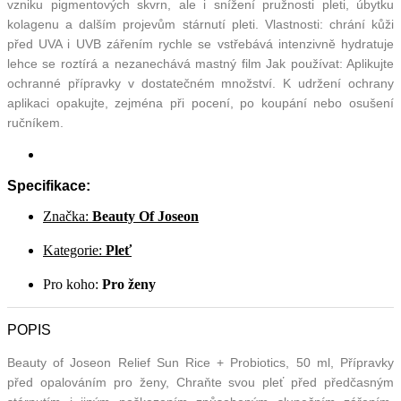
vzniku pigmentových skvrn, ale i snížení pružnosti pleti, úbytku
kolagenu a dalším projevům stárnutí pleti. Vlastnosti: chrání kůži
před UVA i UVB zářením rychle se vstřebává intenzivně hydratuje
lehce se roztírá a nezanechává mastný film Jak používat: Aplikujte
ochranné přípravky v dostatečném množství. K udržení ochrany
aplikaci opakujte, zejména při pocení, po koupání nebo osušení
ručníkem.
Specifikace:
Značka:
Beauty Of Joseon
Kategorie:
Pleť
Pro koho:
Pro ženy
POPIS
Beauty of Joseon Relief Sun Rice + Probiotics, 50 ml, Přípravky
před opalováním pro ženy, Chraňte svou pleť před předčasným