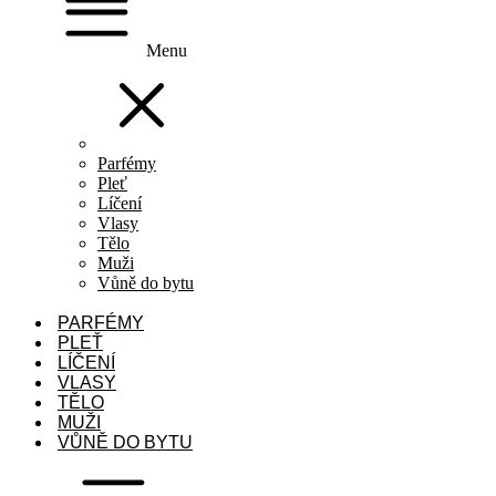
Menu
Parfémy
Pleť
Líčení
Vlasy
Tělo
Muži
Vůně do bytu
PARFÉMY
PLEŤ
LÍČENÍ
VLASY
TĚLO
MUŽI
VŮNĚ DO BYTU