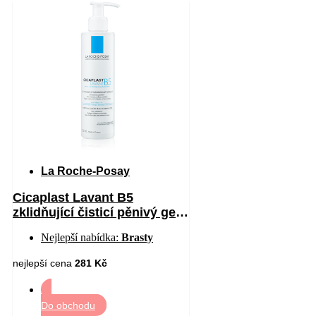
La Roche-Posay
Cicaplast Lavant B5
zklidňující čisticí pěnivý gel
200 ml
Nejlepší nabídka:
Brasty
nejlepší cena
281 Kč
Do obchodu