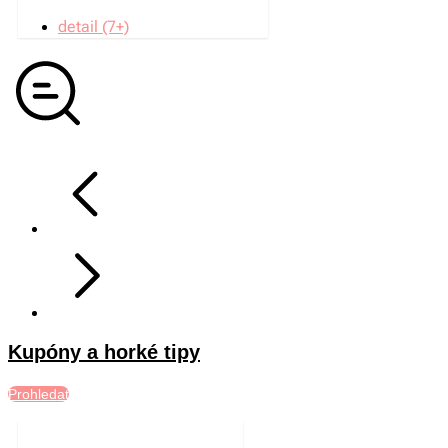
detail (7+)
Kupóny a horké tipy
Prohledat