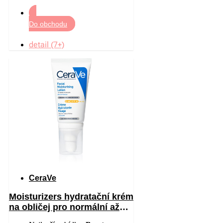
Do obchodu
detail (7+)
CeraVe
Moisturizers hydratační krém
na obličej pro normální až
suchou pleť SPF 30 52 ml