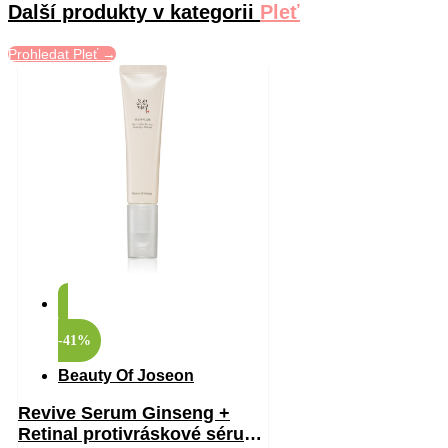
Další produkty v kategorii
Pleť
Prohledat Pleť →
-41%
Beauty Of Joseon
Revive Serum Ginseng +
Retinal protivráskové sérum