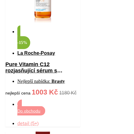
-15%
La Roche-Posay
Pure Vitamin C12
rozjasňující sérum s
vitaminem C proti vráskám
Nejlepší nabídka:
Brasty
30 ml
1003 Kč
1180 Kč
nejlepší cena
Do obchodu
detail (5+)