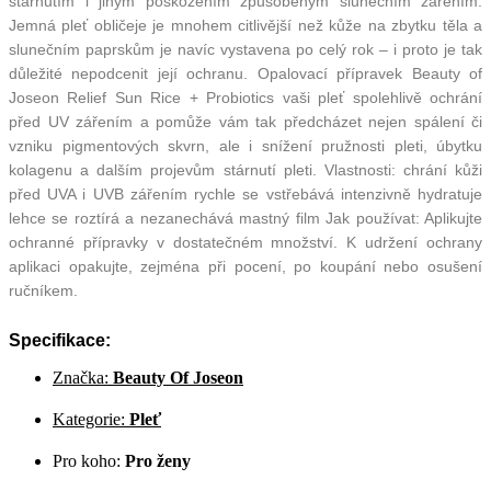
stárnutím i jiným poškozením způsobeným slunečním zářením.
Jemná pleť obličeje je mnohem citlivější než kůže na zbytku těla a
slunečním paprskům je navíc vystavena po celý rok – i proto je tak
důležité nepodcenit její ochranu. Opalovací přípravek Beauty of
Joseon Relief Sun Rice + Probiotics vaši pleť spolehlivě ochrání
před UV zářením a pomůže vám tak předcházet nejen spálení či
vzniku pigmentových skvrn, ale i snížení pružnosti pleti, úbytku
kolagenu a dalším projevům stárnutí pleti. Vlastnosti: chrání kůži
před UVA i UVB zářením rychle se vstřebává intenzivně hydratuje
lehce se roztírá a nezanechává mastný film Jak používat: Aplikujte
ochranné přípravky v dostatečném množství. K udržení ochrany
aplikaci opakujte, zejména při pocení, po koupání nebo osušení
ručníkem.
Specifikace:
Značka:
Beauty Of Joseon
Kategorie:
Pleť
Pro koho:
Pro ženy