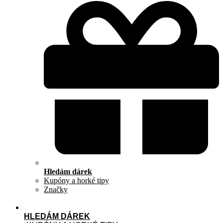
Hledám dárek
Kupóny a horké tipy
Značky
HLEDÁM DÁREK