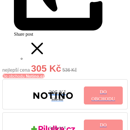
Share post
305 Kč
nejlepší cena
536 Kč
Do obchodu
Notino.cz
305 Kč
DO
OBCHODU
536 Kč
DO
309 Kč