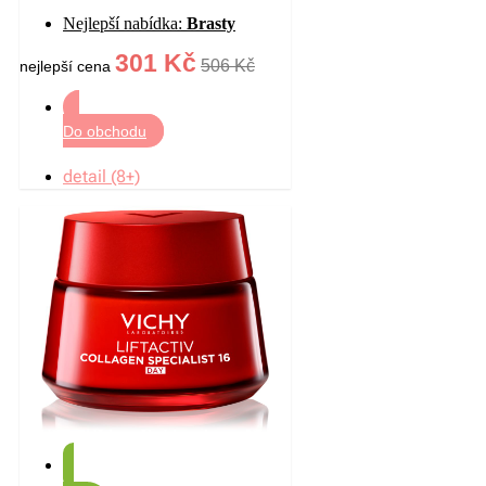
na oční okolí 30 ml
Nejlepší nabídka:
Brasty
301 Kč
506 Kč
nejlepší cena
Do obchodu
detail (8+)