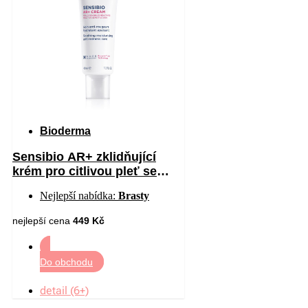
Bioderma
Sensibio AR+ zklidňující
krém pro citlivou pleť se
sklonem ke zčervenání 40 ml
Nejlepší nabídka:
Brasty
nejlepší cena
449 Kč
Do obchodu
detail (6+)