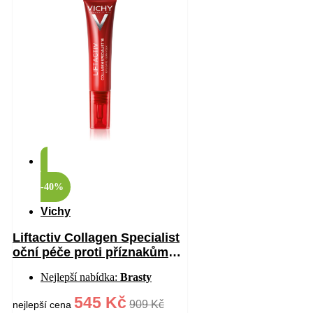
-40%
Vichy
Liftactiv Collagen Specialist
oční péče proti příznakům
stárnutí 15 ml
Nejlepší nabídka:
Brasty
545 Kč
909 Kč
nejlepší cena