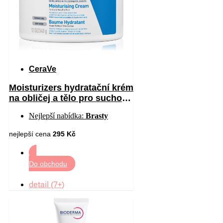
CeraVe
Moisturizers hydratační krém
na obličej a tělo pro suchou
až velmi suchou pokožku
Nejlepší nabídka:
Brasty
340 g
nejlepší cena
295 Kč
Do obchodu
detail (7+)