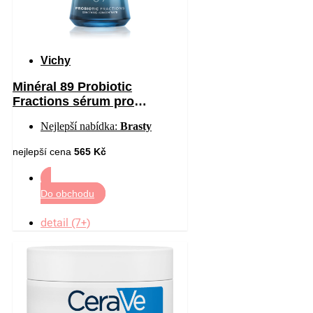
Vichy
Minéral 89 Probiotic
Fractions sérum pro
regeneraci a obnovu pleti 30
Nejlepší nabídka:
Brasty
ml
nejlepší cena
565 Kč
Do obchodu
detail (7+)