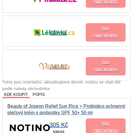
OBCHODU
DO
339 Kč
OBCHODU
DO
340 Kč
OBCHODU
*
ceny jsou orientační, aktualizujeme denně, můžou se však lišit
podle nálady obchodníka
KDE KOUPIT
POPIS
Beauty of Joseon Relief Sun Rice + Probiotics ochranný
pleťový krém s probiotiky SPF 50+ 50 ml
305 Kč
DO
OBCHODU
536 Kč