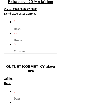
Extra sleva 20 % s kódem
Začíná 2026-08-02 22:00:00
Končí 2026-08-16 21:59:00
8
Days
22
Hours
46
Minutes
OUTLET KOSMETIKY sleva
30%
Začíná
Končí
0
Days
0