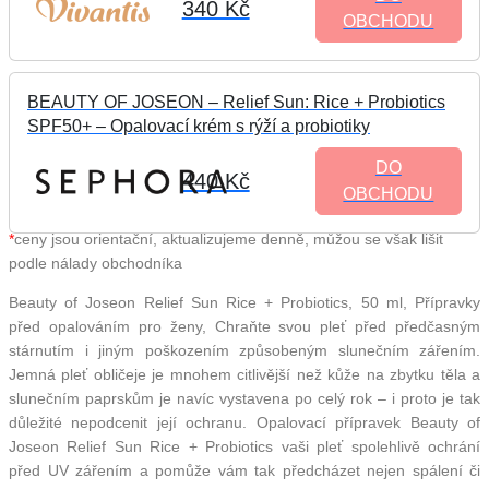
340 Kč
OBCHODU
BEAUTY OF JOSEON – Relief Sun: Rice + Probiotics
SPF50+ – Opalovací krém s rýží a probiotiky
DO
440 Kč
OBCHODU
*
ceny jsou orientační, aktualizujeme denně, můžou se však lišit
podle nálady obchodníka
Beauty of Joseon Relief Sun Rice + Probiotics, 50 ml, Přípravky
před opalováním pro ženy, Chraňte svou pleť před předčasným
stárnutím i jiným poškozením způsobeným slunečním zářením.
Jemná pleť obličeje je mnohem citlivější než kůže na zbytku těla a
slunečním paprskům je navíc vystavena po celý rok – i proto je tak
důležité nepodcenit její ochranu. Opalovací přípravek Beauty of
Joseon Relief Sun Rice + Probiotics vaši pleť spolehlivě ochrání
před UV zářením a pomůže vám tak předcházet nejen spálení či