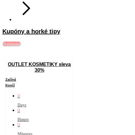
Kupóny a horké tipy
Prohledat
OUTLET KOSMETIKY sleva
30%
Začíná
Končí
0
Days
0
Hours
0
Minutes