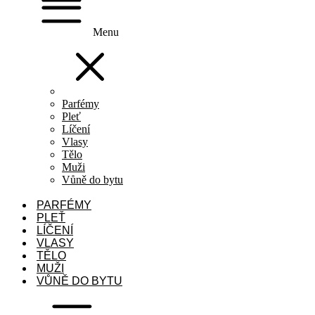
Menu
Parfémy
Pleť
Líčení
Vlasy
Tělo
Muži
Vůně do bytu
PARFÉMY
PLEŤ
LÍČENÍ
VLASY
TĚLO
MUŽI
VŮNĚ DO BYTU