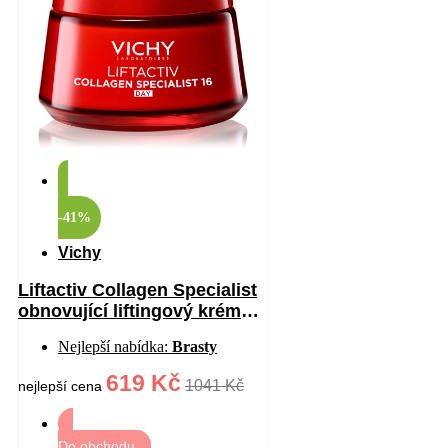
-41%
Vichy
Liftactiv Collagen Specialist
obnovující liftingový krém
proti vráskám 50 ml
Nejlepší nabídka:
Brasty
619 Kč
1041 Kč
nejlepší cena
Do obchodu