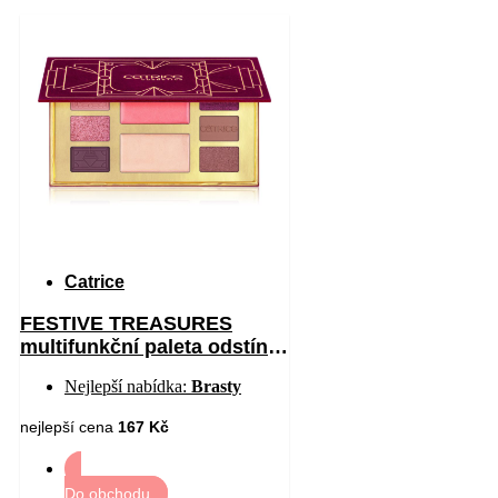
Catrice
FESTIVE TREASURES
multifunkční paleta odstín
C01 All I Want Is Velvet 12
Nejlepší nabídka:
Brasty
nejlepší cena
167 Kč
Do obchodu