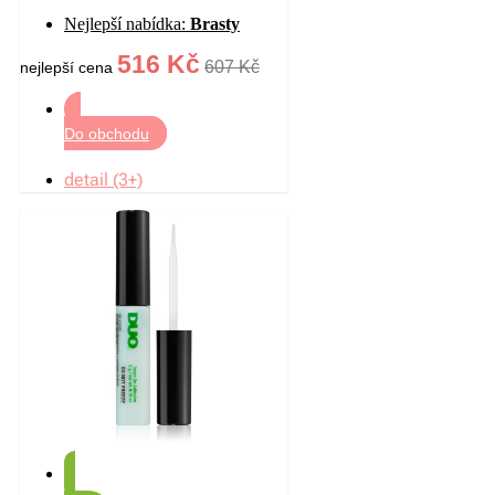
houbičce s vysokou UV
Nejlepší nabídka:
Brasty
ochranou odstín 17W
French Vanilla 18 g
516 Kč
607 Kč
nejlepší cena
Do obchodu
detail (3+)