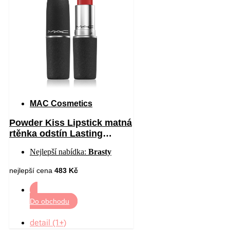
MAC Cosmetics
Powder Kiss Lipstick matná
rtěnka odstín Lasting
Passion 3 g
Nejlepší nabídka:
Brasty
nejlepší cena
483 Kč
Do obchodu
detail (1+)