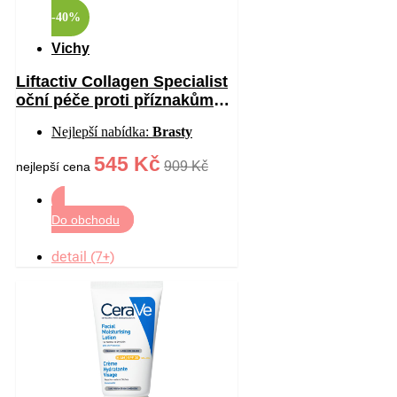
-40%
Vichy
Liftactiv Collagen Specialist
oční péče proti příznakům
stárnutí 15 ml
Nejlepší nabídka:
Brasty
545 Kč
909 Kč
nejlepší cena
Do obchodu
detail (7+)