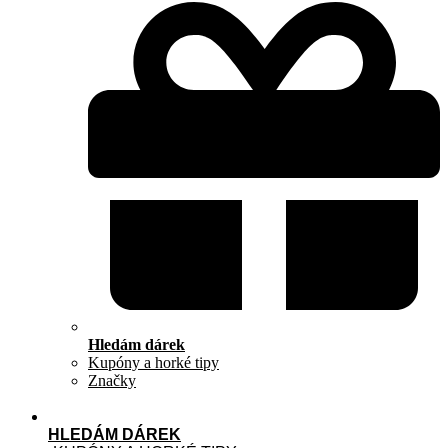
Hledám dárek
Kupóny a horké tipy
Značky
HLEDÁM DÁREK