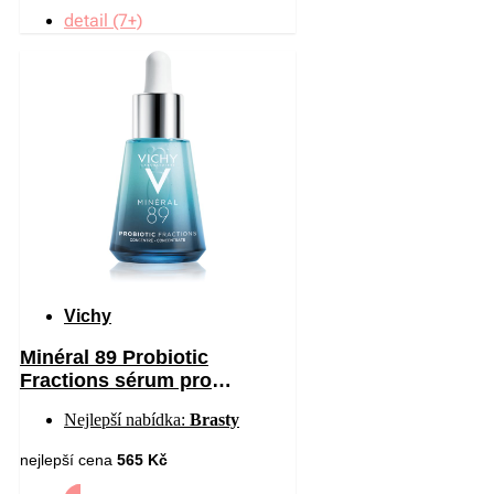
detail (7+)
Vichy
Minéral 89 Probiotic
Fractions sérum pro
regeneraci a obnovu pleti 30
Nejlepší nabídka:
Brasty
ml
nejlepší cena
565 Kč