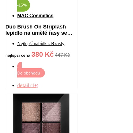
-15%
MAC Cosmetics
Duo Brush On Striplash
lepidlo na umělé řasy se
štětečkem odstín
Nejlepší nabídka:
Brasty
White/Clear 5 g
380 Kč
447 Kč
nejlepší cena
Do obchodu
detail (1+)