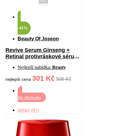
-41%
Beauty Of Joseon
Revive Serum Ginseng +
Retinal protivráskové sérum
na oční okolí 30 ml
Nejlepší nabídka:
Brasty
301 Kč
506 Kč
nejlepší cena
Do obchodu
detail (8+)