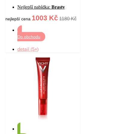
vitaminem C proti vráskám
Nejlepší nabídka:
Brasty
30 ml
1003 Kč
1180 Kč
nejlepší cena
Do obchodu
detail (5+)