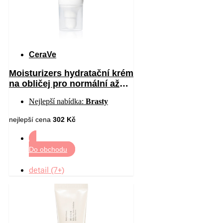
CeraVe
Moisturizers hydratační krém
na obličej pro normální až
suchou pleť SPF 30 52 ml
Nejlepší nabídka:
Brasty
nejlepší cena
302 Kč
Do obchodu
detail (7+)