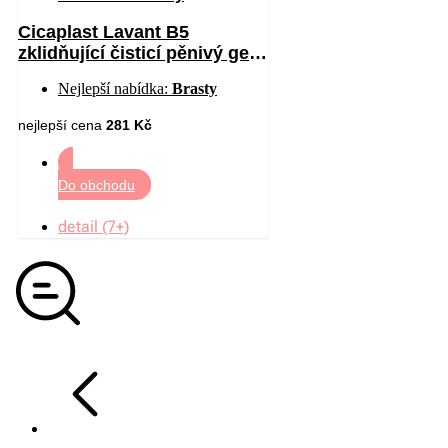
Cicaplast Lavant B5
zklidňující čisticí pěnivý gel
200 ml
Nejlepší nabídka:
Brasty
nejlepší cena
281 Kč
Do obchodu
detail (7+)