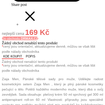
Share post
169 Kč
nejlepší cena
Do obchodu
DRMAX.CZ
Žádný obchod nenabízí tento produkt
*
ceny jsou orientační, aktualizujeme denně, můžou se však lišit
podle nálady obchodníka
KDE KOUPIT
POPIS
Žádný obchod nenabízí tento produkt
*
ceny jsou orientační, aktualizujeme denně, můžou se však lišit
podle nálady obchodníka
Ziaja Men, Pánské tělové sady pro muže, Udělejte radost
kosmetickým setem Ziaja Men , který je plný pánské kosmetiky
pečující o tělo. Potěší každého moderního muže, který dbá o svůj
zevnějšek. Sada obsahuje: pleťový krém 50 ml sprchový gel 300 ml
antiperspirant roll-on 60 ml Vlastnosti: přípravky jsou speciálně
vyvinuty pro potřeby mužské pleti mix produktů ke každodennímu