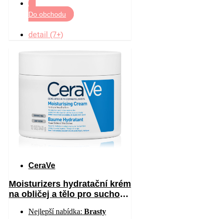
Do obchodu
detail (7+)
CeraVe
Moisturizers hydratační krém
na obličej a tělo pro suchou
až velmi suchou pokožku
Nejlepší nabídka:
Brasty
340 g