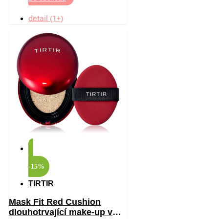
detail (1+)
-15%
TIRTIR
Mask Fit Red Cushion
dlouhotrvající make-up v