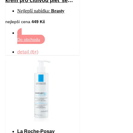
krém pro citlivou pleť se
sklonem ke zčervenání 40 ml
Nejlepší nabídka:
Brasty
nejlepší cena
449 Kč
Do obchodu
detail (6+)
La Roche-Posay