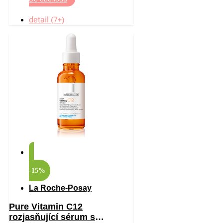
detail (7+)
-15%
La Roche-Posay
Pure Vitamin C12
rozjasňující sérum s