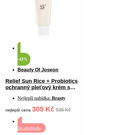
-43%
Beauty Of Joseon
Relief Sun Rice + Probiotics
ochranný pleťový krém s
probiotiky SPF 50+ 50 ml
Nejlepší nabídka:
Brasty
305 Kč
536 Kč
nejlepší cena
Do obchodu