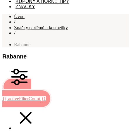
KUPÓNY A HORKÉ TIPY
ZNAČKY
Úvod
/
Značky parfémů a kosmetiky
/
Rabanne
Rabanne
Filtrovat
{{ activeFilterCount }}