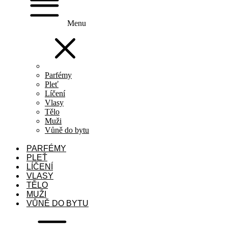
Menu
Parfémy
Pleť
Líčení
Vlasy
Tělo
Muži
Vůně do bytu
PARFÉMY
PLEŤ
LÍČENÍ
VLASY
TĚLO
MUŽI
VŮNĚ DO BYTU