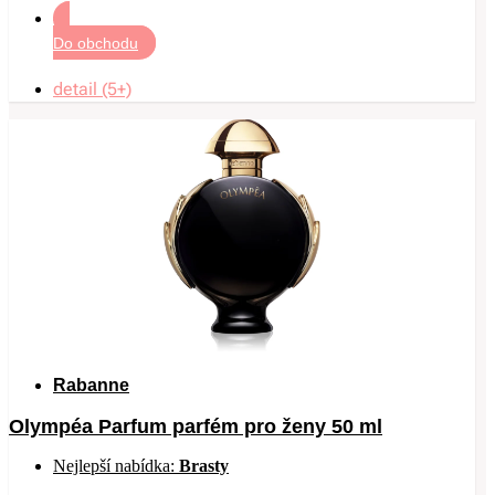
Do obchodu
detail (5+)
Rabanne
Olympéa Parfum parfém pro ženy 50 ml
Nejlepší nabídka:
Brasty