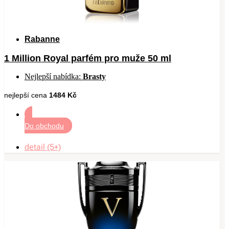
Rabanne
1 Million Royal parfém pro muže 50 ml
Nejlepší nabídka:
Brasty
nejlepší cena
1484 Kč
Do obchodu
detail (5+)