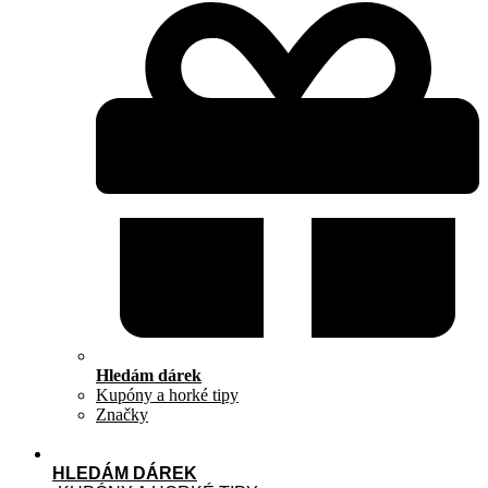
Hledám dárek
Kupóny a horké tipy
Značky
HLEDÁM DÁREK