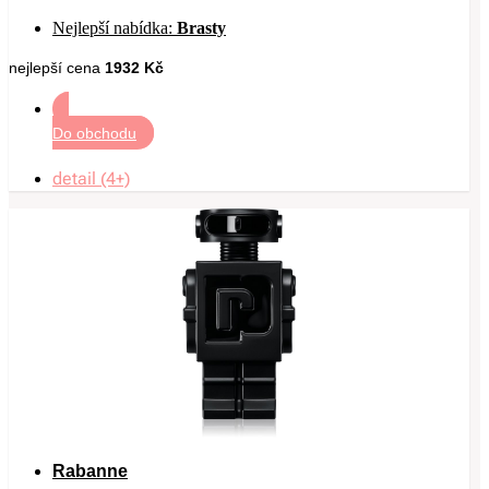
Nejlepší nabídka:
Brasty
nejlepší cena
1932 Kč
Do obchodu
detail (4+)
Rabanne