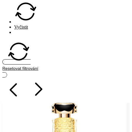
Vyčistit
Hledat
Resetovat filtrování