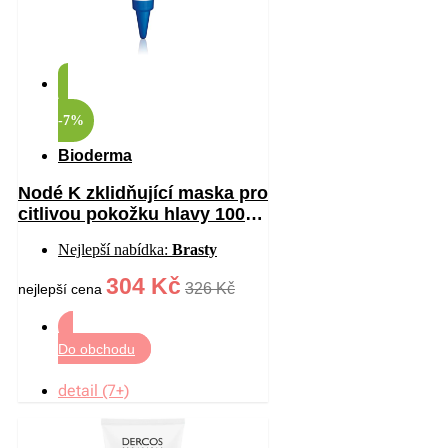
-7%
Bioderma
Nodé K zklidňující maska pro
citlivou pokožku hlavy 100
ml
Nejlepší nabídka:
Brasty
304 Kč
326 Kč
nejlepší cena
Do obchodu
detail (7+)