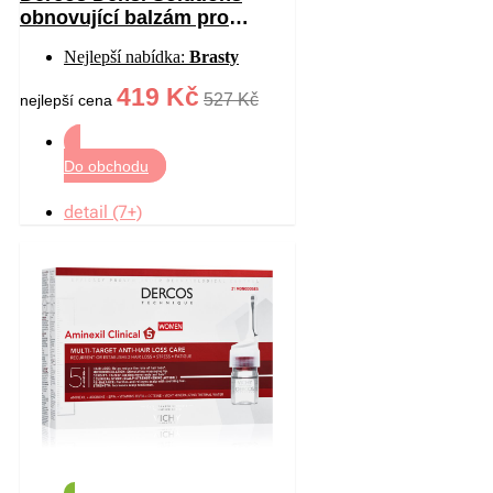
obnovující balzám pro
hustotu vlasů 200 ml
Nejlepší nabídka:
Brasty
419 Kč
527 Kč
nejlepší cena
Do obchodu
detail (7+)