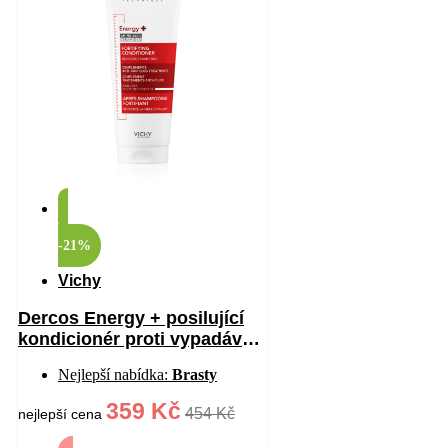
-21%
Vichy
Dercos Energy + posilující
kondicionér proti vypadávání
vlasů 200 ml
Nejlepší nabídka:
Brasty
359 Kč
454 Kč
nejlepší cena