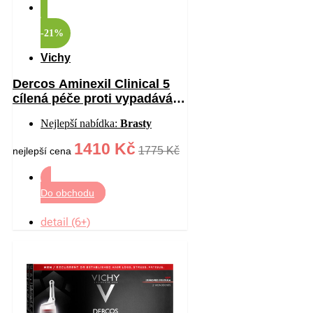
-21%
Vichy
Dercos Aminexil Clinical 5
cílená péče proti vypadávání
vlasů pro ženy 21×6 ml
Nejlepší nabídka:
Brasty
1410 Kč
1775 Kč
nejlepší cena
Do obchodu
detail (6+)