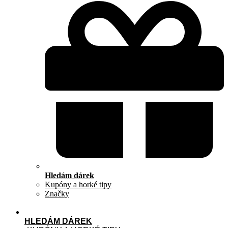
Hledám dárek
Kupóny a horké tipy
Značky
HLEDÁM DÁREK