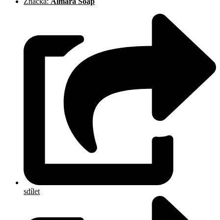
Značka:
Almara Soap
sdílet