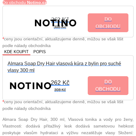
Do obchodu
Notino.cz
262 Kč
DO
OBCHODU
308 Kč
*
ceny jsou orientační, aktualizujeme denně, můžou se však lišit
podle nálady obchodníka
KDE KOUPIT
POPIS
Almara Soap Dry Hair vlasová kúra z bylin pro suché
vlasy 300 ml
262 Kč
DO
OBCHODU
308 Kč
*
ceny jsou orientační, aktualizujeme denně, můžou se však lišit
podle nálady obchodníka
Almara Soap Dry Hair, 300 ml, Vlasová tonika a vody pro ženy,
Vlastnosti: dodává přitažlivý lesk dodává sametovou hebkost
poskytuje vlasům hydrataci a výživu nezatěžuje vlasy Složení: