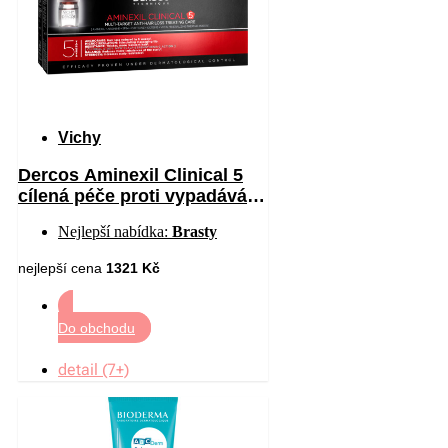
Vichy
Dercos Aminexil Clinical 5
cílená péče proti vypadávání
vlasů pro muže 21 x 6 ml
Nejlepší nabídka:
Brasty
nejlepší cena
1321 Kč
Do obchodu
detail (7+)