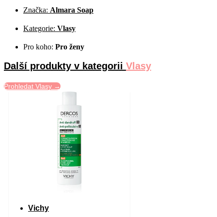
Značka:
Almara Soap
Kategorie:
Vlasy
Pro koho:
Pro ženy
Další produkty v kategorii
Vlasy
Prohledat Vlasy →
Vichy