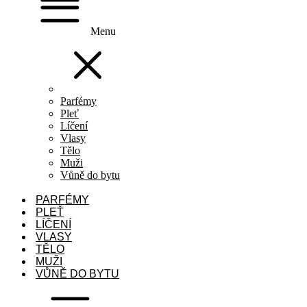
Menu
Parfémy
Pleť
Líčení
Vlasy
Tělo
Muži
Vůně do bytu
PARFÉMY
PLEŤ
LÍČENÍ
VLASY
TĚLO
MUŽI
VŮNĚ DO BYTU