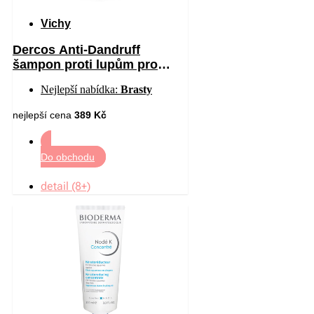
Vichy
Dercos Anti-Dandruff
šampon proti lupům pro
suché vlasy 390 ml
Nejlepší nabídka:
Brasty
nejlepší cena
389 Kč
Do obchodu
detail (8+)