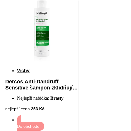
Vichy
Dercos Anti-Dandruff
Sensitive šampon zklidňující
citlivou pokožku hlavy proti
Nejlepší nabídka:
Brasty
lupům 200 ml
nejlepší cena
253 Kč
Do obchodu