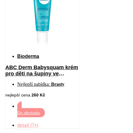
Bioderma
ABC Derm Babysquam krém
pro děti na šupiny ve
vlasech 40 ml
Nejlepší nabídka:
Brasty
nejlepší cena
260 Kč
Do obchodu
detail (7+)