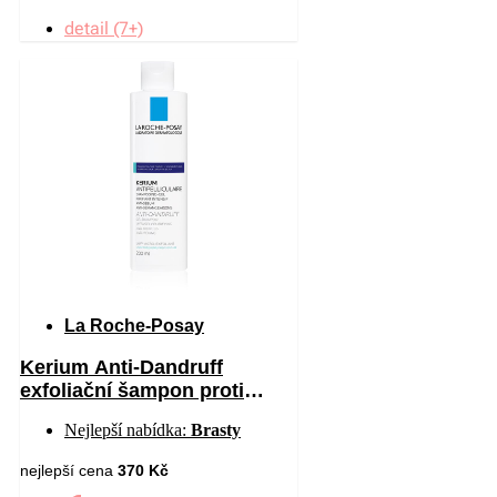
detail (7+)
La Roche-Posay
Kerium Anti-Dandruff
exfoliační šampon proti
mastným lupům 200 ml
Nejlepší nabídka:
Brasty
nejlepší cena
370 Kč