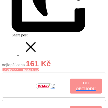
Share post
161 Kč
nejlepší cena
Do obchodu
DRMAX.CZ
DO
161 Kč
OBCHODU