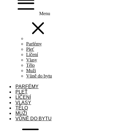
Menu
Parfémy
Pleť
Líčení
Vlasy
Tělo
Muži
Vůně do bytu
PARFÉMY
PLEŤ
LÍČENÍ
VLASY
TĚLO
MUŽI
VŮNĚ DO BYTU