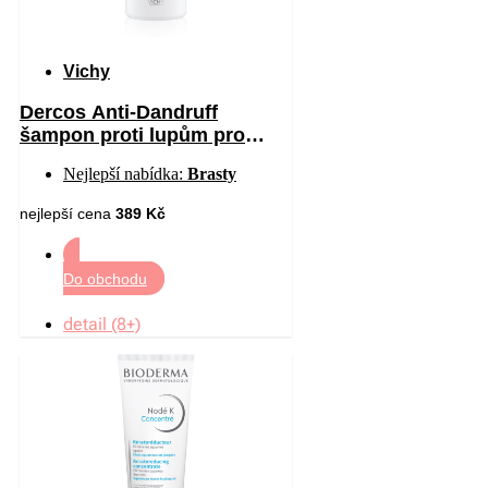
Vichy
Dercos Anti-Dandruff
šampon proti lupům pro
suché vlasy 390 ml
Nejlepší nabídka:
Brasty
nejlepší cena
389 Kč
Do obchodu
detail (8+)