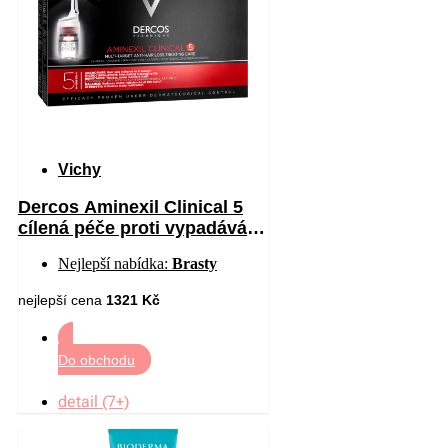
Vichy
Dercos Aminexil Clinical 5
cílená péče proti vypadávání
vlasů pro muže 21 x 6 ml
Nejlepší nabídka:
Brasty
nejlepší cena
1321 Kč
Do obchodu
detail (7+)