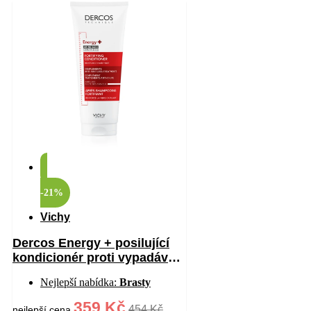
-21%
Vichy
Dercos Energy + posilující
kondicionér proti vypadávání
vlasů 200 ml
Nejlepší nabídka:
Brasty
359 Kč
454 Kč
nejlepší cena