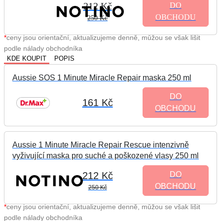
212 Kč
DO
OBCHODU
250 Kč
*
ceny jsou orientační, aktualizujeme denně, můžou se však lišit
podle nálady obchodníka
KDE KOUPIT
POPIS
Aussie SOS 1 Minute Miracle Repair maska 250 ml
DO
161 Kč
OBCHODU
Aussie 1 Minute Miracle Repair Rescue intenzivně
vyživující maska pro suché a poškozené vlasy 250 ml
212 Kč
DO
OBCHODU
250 Kč
*
ceny jsou orientační, aktualizujeme denně, můžou se však lišit
podle nálady obchodníka