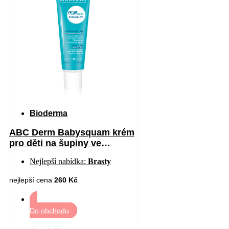
Bioderma
ABC Derm Babysquam krém
pro děti na šupiny ve
vlasech 40 ml
Nejlepší nabídka:
Brasty
nejlepší cena
260 Kč
Do obchodu