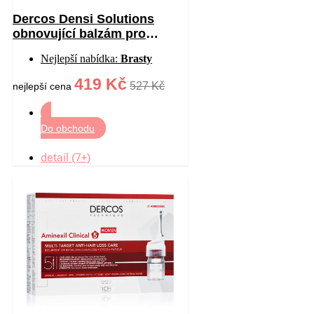
Dercos Densi Solutions
obnovující balzám pro
hustotu vlasů 200 ml
Nejlepší nabídka:
Brasty
419 Kč
527 Kč
nejlepší cena
Do obchodu
detail (7+)