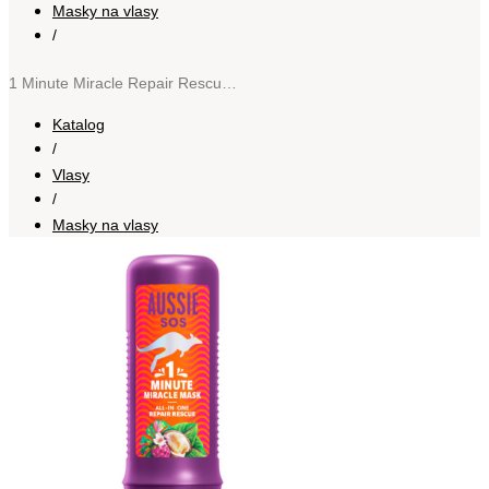
Masky na vlasy
/
1 Minute Miracle Repair Rescue intenzivně vyživující maska pro suché a poškozené vlasy 250 ml
Katalog
/
Vlasy
/
Masky na vlasy