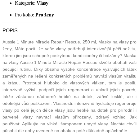
Kategorie:
Vlasy
Pro koho:
Pro ženy
POPIS
Aussie 1 Minute Miracle Repair Rescue, 250 ml, Masky na vlasy pro
ženy, Máte pocit, že vaše vlasy potřebují intenzivnější péči než tu,
kterou jim jsou schopné poskytnout kondicionéry či balzámy? Maska
na vlasy Aussie 1 Minute Miracle Repair Rescue skvěle obohatí vaši
pečující rutinu. Díky obsahu vysoké koncentrace vyživujících látek
zaměřených na řešení konkrétních problémů navrátí vlasům vitalitu
a krásu. Prostoupí hluboko do vlasových vláken, tam je posílí,
intenzivně vyživí, podpoří jejich regeneraci a uhladí jejich povrch,
takže zůstanou nádherně hebké na dotek, zářivě lesklé, ale i
odolnější vůči poškození. Vlastnosti: intenzivně hydratuje regeneruje
vlasy po celé jejich délce vlasy jsou hebké na dotek pro přírodní i
barvené vlasy navrací vlasům přirozený, zdravý vzhled Jak
používat: Aplikujte na vlhké, šamponem umyté vlasy. Nechte chvíli
působit dle doby uvedené na obalu a poté důkladně opláchněte.