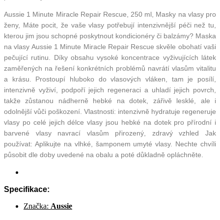
Aussie 1 Minute Miracle Repair Rescue, 250 ml, Masky na vlasy pro
ženy, Máte pocit, že vaše vlasy potřebují intenzivnější péči než tu,
kterou jim jsou schopné poskytnout kondicionéry či balzámy? Maska
na vlasy Aussie 1 Minute Miracle Repair Rescue skvěle obohatí vaši
pečující rutinu. Díky obsahu vysoké koncentrace vyživujících látek
zaměřených na řešení konkrétních problémů navrátí vlasům vitalitu
a krásu. Prostoupí hluboko do vlasových vláken, tam je posílí,
intenzivně vyživí, podpoří jejich regeneraci a uhladí jejich povrch,
takže zůstanou nádherně hebké na dotek, zářivě lesklé, ale i
odolnější vůči poškození. Vlastnosti: intenzivně hydratuje regeneruje
vlasy po celé jejich délce vlasy jsou hebké na dotek pro přírodní i
barvené vlasy navrací vlasům přirozený, zdravý vzhled Jak
používat: Aplikujte na vlhké, šamponem umyté vlasy. Nechte chvíli
působit dle doby uvedené na obalu a poté důkladně opláchněte.
Specifikace:
Značka:
Aussie