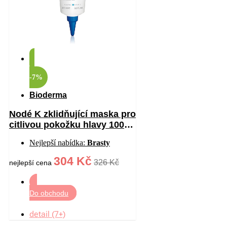
-7%
Bioderma
Nodé K zklidňující maska pro
citlivou pokožku hlavy 100
ml
Nejlepší nabídka:
Brasty
304 Kč
326 Kč
nejlepší cena
Do obchodu
detail (7+)