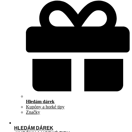
Hledám dárek
Kupóny a horké tipy
Značky
HLEDÁM DÁREK