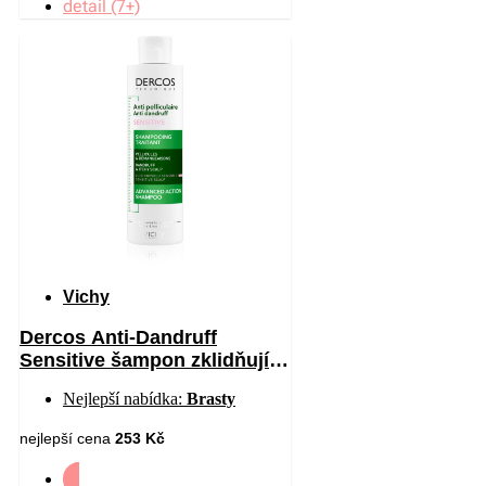
detail (7+)
Vichy
Dercos Anti-Dandruff
Sensitive šampon zklidňující
citlivou pokožku hlavy proti
Nejlepší nabídka:
Brasty
lupům 200 ml
nejlepší cena
253 Kč