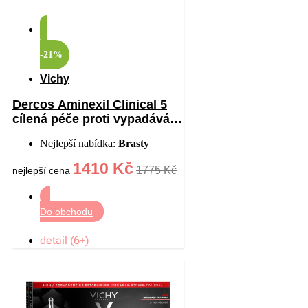
-21%
Vichy
Dercos Aminexil Clinical 5
cílená péče proti vypadávání
vlasů pro ženy 21×6 ml
Nejlepší nabídka:
Brasty
1410 Kč
1775 Kč
nejlepší cena
Do obchodu
detail (6+)