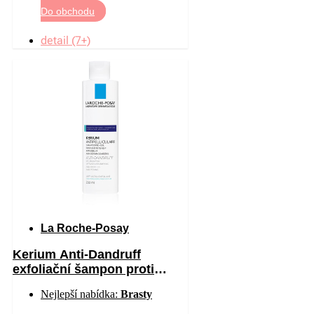
Do obchodu
detail (7+)
La Roche-Posay
Kerium Anti-Dandruff
exfoliační šampon proti
mastným lupům 200 ml
Nejlepší nabídka:
Brasty