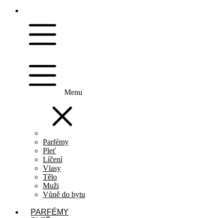
Menu
Parfémy
Pleť
Líčení
Vlasy
Tělo
Muži
Vůně do bytu
PARFÉMY