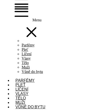
Menu
Parfémy
Pleť
Líčení
Vlasy
Tělo
Muži
Vůně do bytu
PARFÉMY
PLEŤ
LÍČENÍ
VLASY
TĚLO
MUŽI
VŮNĚ DO BYTU