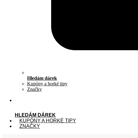
Hledám dárek
Kupóny a horké tipy
Značky
HLEDÁM DÁREK
KUPÓNY A HORKÉ TIPY
ZNAČKY