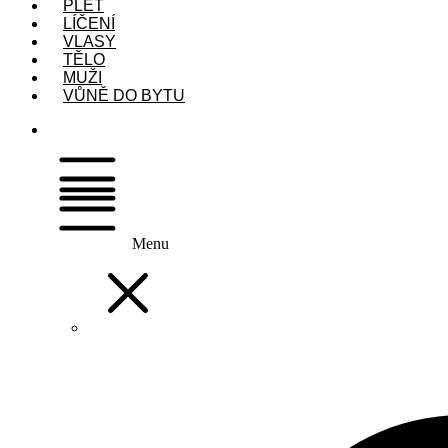
PLEŤ
LÍČENÍ
VLASY
TĚLO
MUŽI
VŮNĚ DO BYTU
Menu