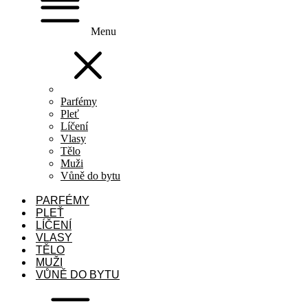
Menu
Parfémy
Pleť
Líčení
Vlasy
Tělo
Muži
Vůně do bytu
PARFÉMY
PLEŤ
LÍČENÍ
VLASY
TĚLO
MUŽI
VŮNĚ DO BYTU