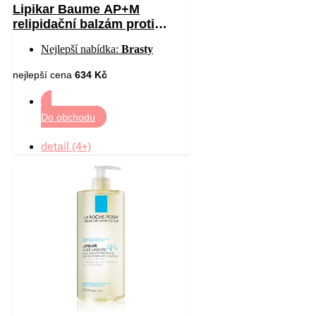
Lipikar Baume AP+M
relipidační balzám proti
podráždění a svědění
Nejlepší nabídka:
Brasty
pokožky 400 ml
nejlepší cena
634 Kč
Do obchodu
detail (4+)