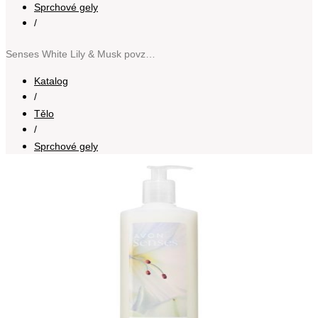
Sprchové gely
/
Senses White Lily & Musk povzbuzující sprchový krém 720 ml
Katalog
/
Tělo
/
Sprchové gely