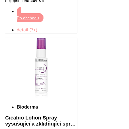
nejlepší cena
264 Kč
Do obchodu
detail (7+)
Bioderma
Cicabio Lotion Spray
vysušující a zklidňující sprej