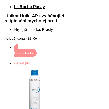
La Roche-Posay
Lipikar Huile AP+ zvláčňující
relipidační mycí olej proti
podráždění 750 ml
Nejlepší nabídka:
Brasty
nejlepší cena
423 Kč
Do obchodu
detail (4+)