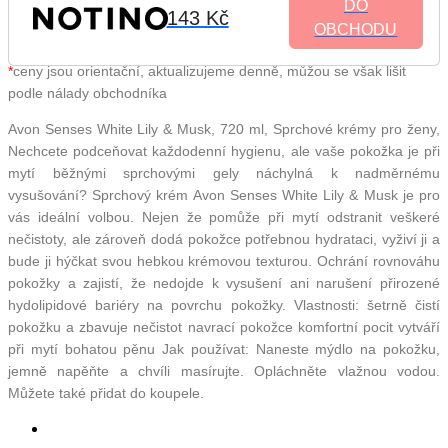
DO
143 Kč
OBCHODU
*
ceny jsou orientační, aktualizujeme denně, můžou se však lišit
podle nálady obchodníka
Avon Senses White Lily & Musk, 720 ml, Sprchové krémy pro ženy,
Nechcete podceňovat každodenní hygienu, ale vaše pokožka je při
mytí běžnými sprchovými gely náchylná k nadměrnému
vysušování? Sprchový krém Avon Senses White Lily & Musk je pro
vás ideální volbou. Nejen že pomůže při mytí odstranit veškeré
nečistoty, ale zároveň dodá pokožce potřebnou hydrataci, vyživí ji a
bude ji hýčkat svou hebkou krémovou texturou. Ochrání rovnováhu
pokožky a zajistí, že nedojde k vysušení ani narušení přirozené
hydolipidové bariéry na povrchu pokožky. Vlastnosti: šetrně čistí
pokožku a zbavuje nečistot navrací pokožce komfortní pocit vytváří
při mytí bohatou pěnu Jak používat: Naneste mýdlo na pokožku,
jemně napěňte a chvíli masírujte. Opláchněte vlažnou vodou.
Můžete také přidat do koupele.