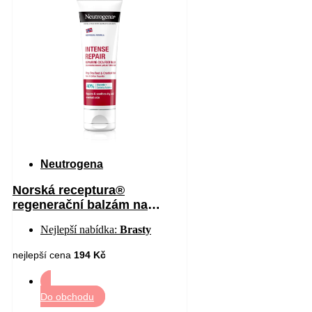
Neutrogena
Norská receptura®
regenerační balzám na
chodidla 50 ml
Nejlepší nabídka:
Brasty
nejlepší cena
194 Kč
Do obchodu