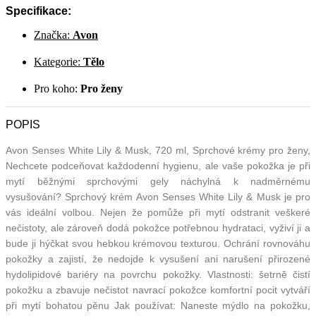
Specifikace:
Značka:
Avon
Kategorie:
Tělo
Pro koho:
Pro ženy
POPIS
Avon Senses White Lily & Musk, 720 ml, Sprchové krémy pro ženy,
Nechcete podceňovat každodenní hygienu, ale vaše pokožka je při
mytí běžnými sprchovými gely náchylná k nadměrnému
vysušování? Sprchový krém Avon Senses White Lily & Musk je pro
vás ideální volbou. Nejen že pomůže při mytí odstranit veškeré
nečistoty, ale zároveň dodá pokožce potřebnou hydrataci, vyživí ji a
bude ji hýčkat svou hebkou krémovou texturou. Ochrání rovnováhu
pokožky a zajistí, že nedojde k vysušení ani narušení přirozené
hydolipidové bariéry na povrchu pokožky. Vlastnosti: šetrně čistí
pokožku a zbavuje nečistot navrací pokožce komfortní pocit vytváří
při mytí bohatou pěnu Jak používat: Naneste mýdlo na pokožku,