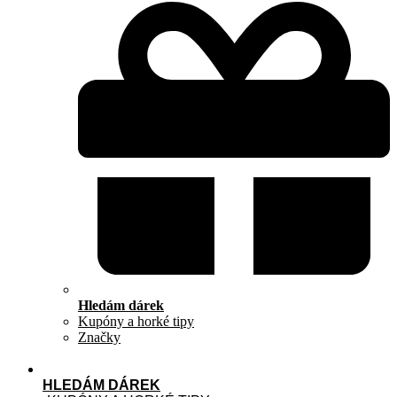
Hledám dárek
Kupóny a horké tipy
Značky
HLEDÁM DÁREK