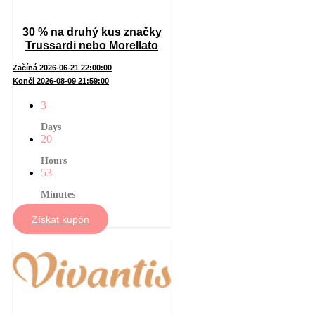
30 % na druhý kus značky
Trussardi nebo Morellato
Začíná 2026-06-21 22:00:00
Končí 2026-08-09 21:59:00
3
Days
20
Hours
53
Minutes
Získat kupón