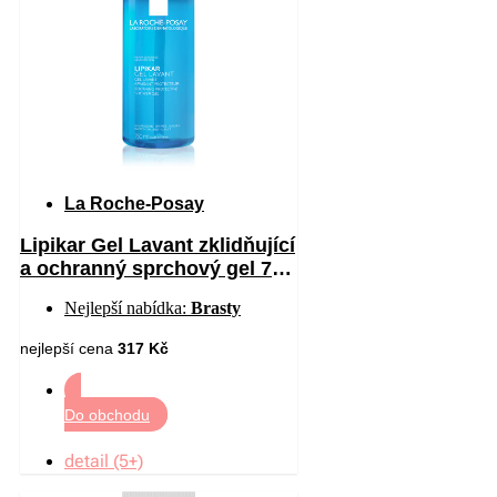
La Roche-Posay
Lipikar Gel Lavant zklidňující
a ochranný sprchový gel 750
ml
Nejlepší nabídka:
Brasty
nejlepší cena
317 Kč
Do obchodu
detail (5+)