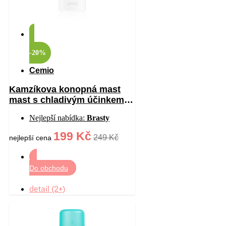
-20%
Cemio
Kamzíkova konopná mast
mast s chladivým účinkem
200 ml
Nejlepší nabídka:
Brasty
199 Kč
249 Kč
nejlepší cena
Do obchodu
detail (2+)