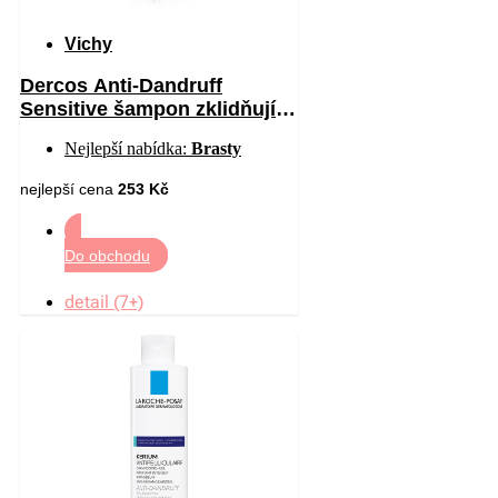
Vichy
Dercos Anti-Dandruff
Sensitive šampon zklidňující
citlivou pokožku hlavy proti
Nejlepší nabídka:
Brasty
lupům 200 ml
nejlepší cena
253 Kč
Do obchodu
detail (7+)