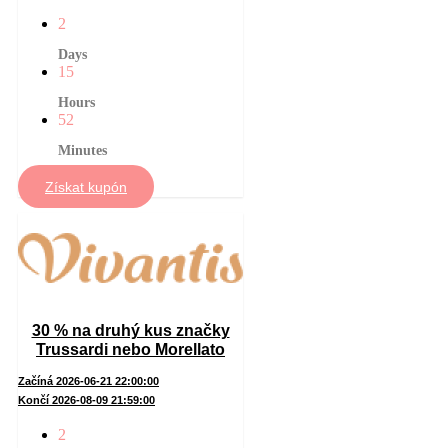
2
Days
15
Hours
52
Minutes
Získat kupón
30 % na druhý kus značky
Trussardi nebo Morellato
Začíná 2026-06-21 22:00:00
Končí 2026-08-09 21:59:00
2