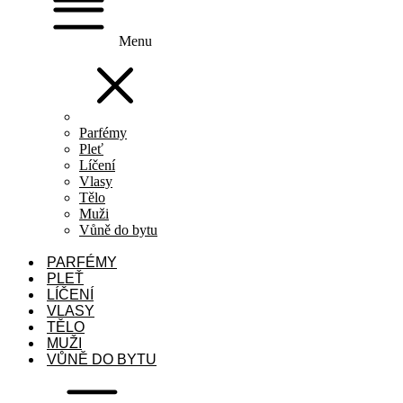
Menu
Parfémy
Pleť
Líčení
Vlasy
Tělo
Muži
Vůně do bytu
PARFÉMY
PLEŤ
LÍČENÍ
VLASY
TĚLO
MUŽI
VŮNĚ DO BYTU