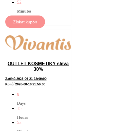
52
Minutes
Získat kupón
OUTLET KOSMETIKY sleva
30%
Začíná 2026-06-21 22:00:00
Končí 2026-08-16 21:59:00
9
Days
15
Hours
52