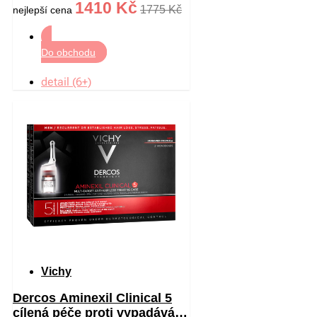
1410 Kč
1775 Kč
nejlepší cena
Do obchodu
detail (6+)
Vichy
Dercos Aminexil Clinical 5
cílená péče proti vypadávání