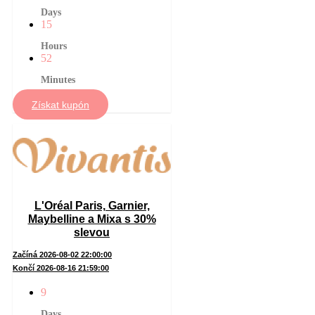
Days
15
Hours
52
Minutes
Získat kupón
L'Oréal Paris, Garnier,
Maybelline a Mixa s 30%
slevou
Začíná 2026-08-02 22:00:00
Končí 2026-08-16 21:59:00
9
Days