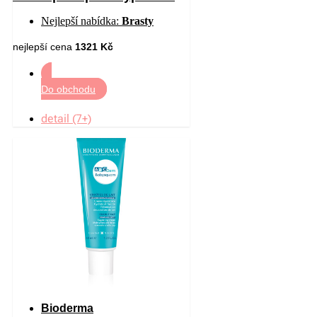
vlasů pro muže 21 x 6 ml
Nejlepší nabídka:
Brasty
nejlepší cena
1321 Kč
Do obchodu
detail (7+)
Bioderma