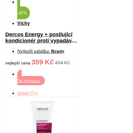
-21%
Vichy
Dercos Energy + posilující
kondicionér proti vypadávání
vlasů 200 ml
Nejlepší nabídka:
Brasty
359 Kč
454 Kč
nejlepší cena
Do obchodu
detail (7+)