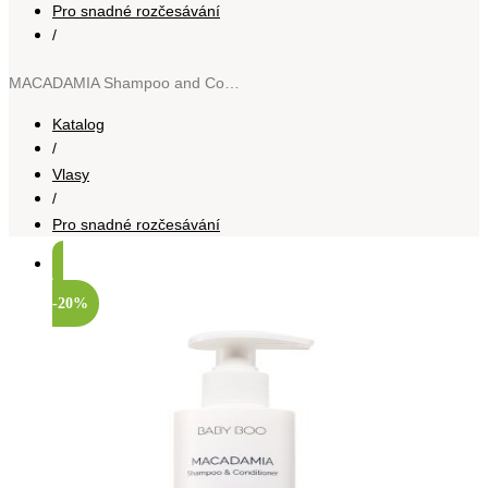
Pro snadné rozčesávání
/
MACADAMIA Shampoo and Conditioner šampon a kondicionér pro děti od narození 200 ml
Katalog
/
Vlasy
/
Pro snadné rozčesávání
-20%