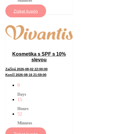
Minutes
Získat kupón
Kosmetika s SPF s 10%
slevou
Začíná 2026-08-02 22:00:00
Končí 2026-08-16 21:59:00
9
Days
15
Hours
52
Minutes
Získat kupón