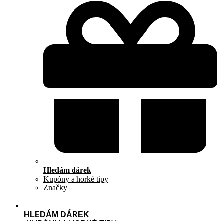
Hledám dárek
Kupóny a horké tipy
Značky
HLEDÁM DÁREK