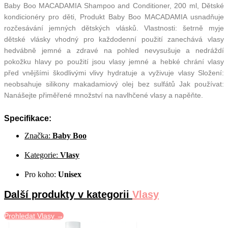
Baby Boo MACADAMIA Shampoo and Conditioner, 200 ml, Dětské
kondicionéry pro děti, Produkt Baby Boo MACADAMIA usnadňuje
rozčesávání jemných dětských vlásků. Vlastnosti: šetrně myje
dětské vlásky vhodný pro každodenní použití zanechává vlasy
hedvábně jemné a zdravé na pohled nevysušuje a nedráždí
pokožku hlavy po použití jsou vlasy jemné a hebké chrání vlasy
před vnějšími škodlivými vlivy hydratuje a vyživuje vlasy Složení:
neobsahuje silikony makadamiový olej bez sulfátů Jak používat:
Nanášejte přiměřené množství na navlhčené vlasy a napěňte.
Specifikace:
Značka:
Baby Boo
Kategorie:
Vlasy
Pro koho:
Unisex
Další produkty v kategorii
Vlasy
Prohledat Vlasy →