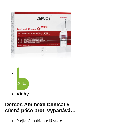
-21%
Vichy
Dercos Aminexil Clinical 5
cílená péče proti vypadávání
vlasů pro ženy 21×6 ml
Nejlepší nabídka:
Brasty