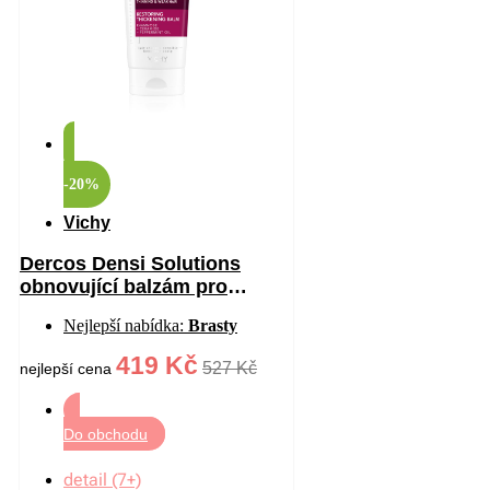
-20%
Vichy
Dercos Densi Solutions
obnovující balzám pro
hustotu vlasů 200 ml
Nejlepší nabídka:
Brasty
419 Kč
527 Kč
nejlepší cena
Do obchodu
detail (7+)