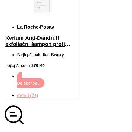
La Roche-Posay
Kerium Anti-Dandruff
exfoliační šampon proti
mastným lupům 200 ml
Nejlepší nabídka:
Brasty
nejlepší cena
370 Kč
Do obchodu
detail (7+)