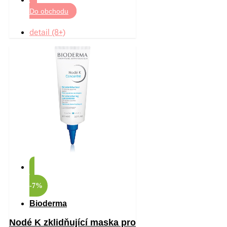
Do obchodu
detail (8+)
-7%
Bioderma
Nodé K zklidňující maska pro