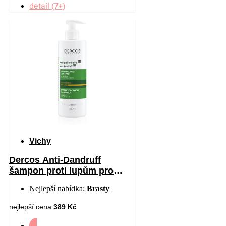
detail (7+)
Vichy
Dercos Anti-Dandruff
šampon proti lupům pro
suché vlasy 390 ml
Nejlepší nabídka:
Brasty
nejlepší cena
389 Kč