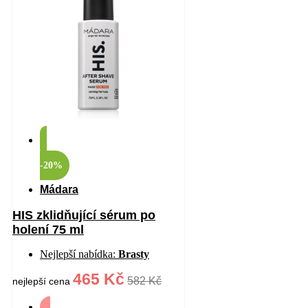
-20%
Mádara
HIS zklidňující sérum po
holení 75 ml
Nejlepší nabídka:
Brasty
465 Kč
582 Kč
nejlepší cena