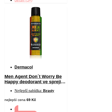
detail (5+)
Dermacol
Men Agent Don´t Worry Be
Happy deodorant ve spreji
bez obsahu hliníku 150 ml
Nejlepší nabídka:
Brasty
nejlepší cena
69 Kč