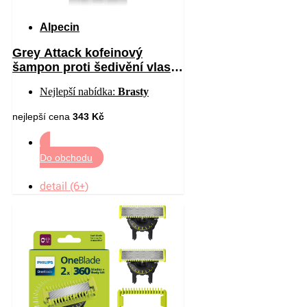
Alpecin
Grey Attack kofeinový
šampon proti šedivění vlasů
pro muže 200 ml
Nejlepší nabídka:
Brasty
nejlepší cena
343 Kč
Do obchodu
detail (6+)