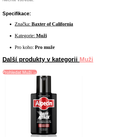
Specifikace:
Značka:
Baxter of California
Kategorie:
Muži
Pro koho:
Pro muže
Další produkty v kategorii
Muži
Prohledat Muži →