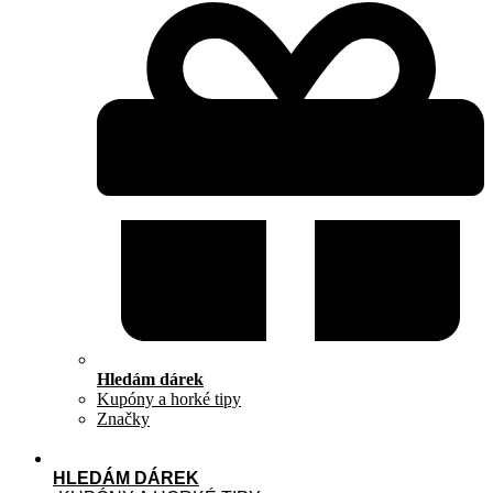
Hledám dárek
Kupóny a horké tipy
Značky
HLEDÁM DÁREK