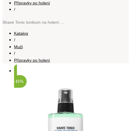
Přípravky po holení
/
Shave Tonic tonikum na holení 120 ml
Katalog
/
Muži
/
Přípravky po holení
-15%