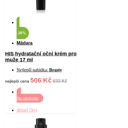
-20%
Mádara
HIS hydratační oční krém pro
muže 17 ml
Nejlepší nabídka:
Brasty
506 Kč
633 Kč
nejlepší cena
Do obchodu
detail (3+)