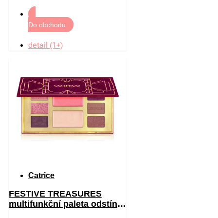
Do obchodu
detail (1+)
Catrice
FESTIVE TREASURES
multifunkční paleta odstín
C01 All I Want Is Velvet 12