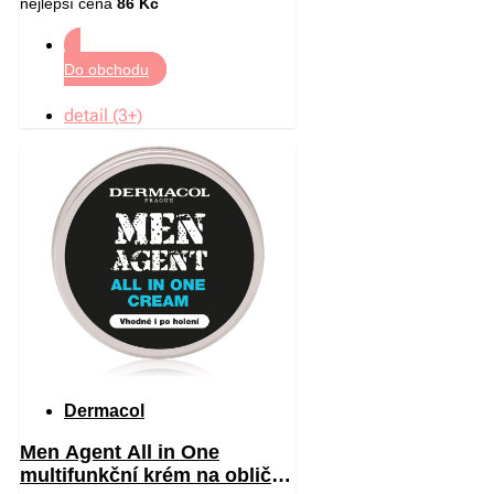
nejlepší cena
86 Kč
Do obchodu
detail (3+)
Dermacol
Men Agent All in One
multifunkční krém na obličej