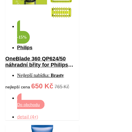
-15%
Philips
OneBlade 360 QP624/50
náhradní břity for Philips
OneBlade 360 2 ks
Nejlepší nabídka:
Brasty
650 Kč
765 Kč
nejlepší cena
Do obchodu
detail (4+)