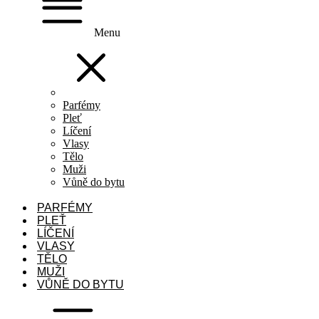
Menu
Parfémy
Pleť
Líčení
Vlasy
Tělo
Muži
Vůně do bytu
PARFÉMY
PLEŤ
LÍČENÍ
VLASY
TĚLO
MUŽI
VŮNĚ DO BYTU