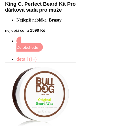
King C. Perfect Beard Kit Pro
dárková sada pro muže
Nejlepší nabídka:
Brasty
nejlepší cena
1599 Kč
Do obchodu
detail (1+)