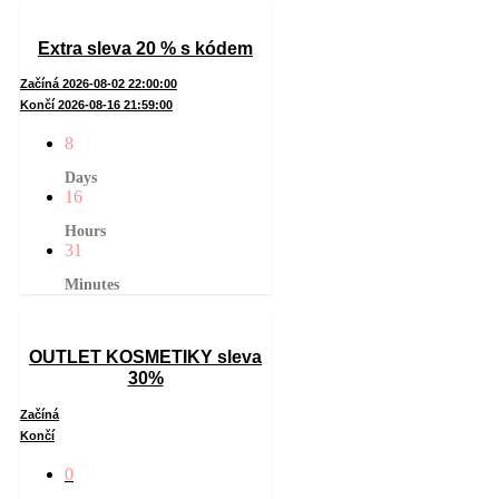
Extra sleva 20 % s kódem
Začíná 2026-08-02 22:00:00
Končí 2026-08-16 21:59:00
8
Days
16
Hours
31
Minutes
OUTLET KOSMETIKY sleva
30%
Začíná
Končí
0