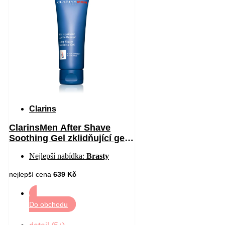
Clarins
ClarinsMen After Shave
Soothing Gel zklidňující gel
po holení 75 ml
Nejlepší nabídka:
Brasty
nejlepší cena
639 Kč
Do obchodu