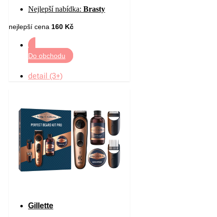
pro muže 70 ml
Nejlepší nabídka:
Brasty
nejlepší cena
160 Kč
Do obchodu
detail (3+)
Gillette