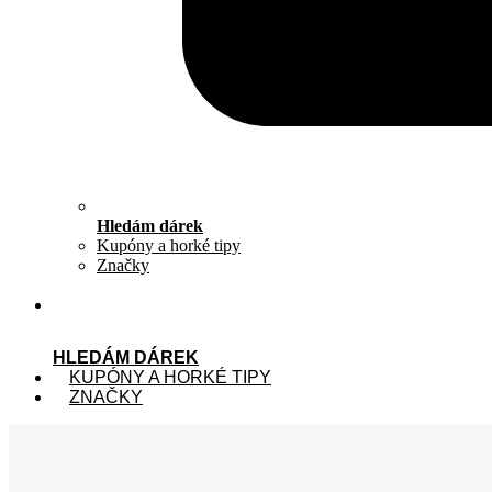
Hledám dárek
Kupóny a horké tipy
Značky
HLEDÁM DÁREK
KUPÓNY A HORKÉ TIPY
ZNAČKY