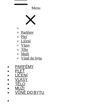
Menu
Parfémy
Pleť
Líčení
Vlasy
Tělo
Muži
Vůně do bytu
PARFÉMY
PLEŤ
LÍČENÍ
VLASY
TĚLO
MUŽI
VŮNĚ DO BYTU