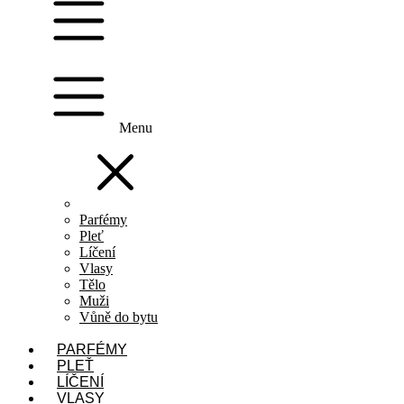
Menu
Parfémy
Pleť
Líčení
Vlasy
Tělo
Muži
Vůně do bytu
PARFÉMY
PLEŤ
LÍČENÍ
VLASY