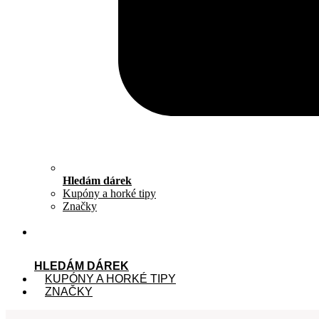
Hledám dárek
Kupóny a horké tipy
Značky
HLEDÁM DÁREK
KUPÓNY A HORKÉ TIPY
ZNAČKY