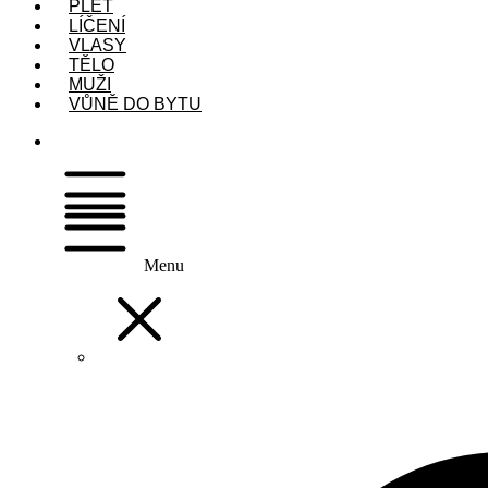
PLEŤ
LÍČENÍ
VLASY
TĚLO
MUŽI
VŮNĚ DO BYTU
Menu