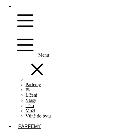
Menu
Parfémy
Pleť
Líčení
Vlasy
Tělo
Muži
Vůně do bytu
PARFÉMY