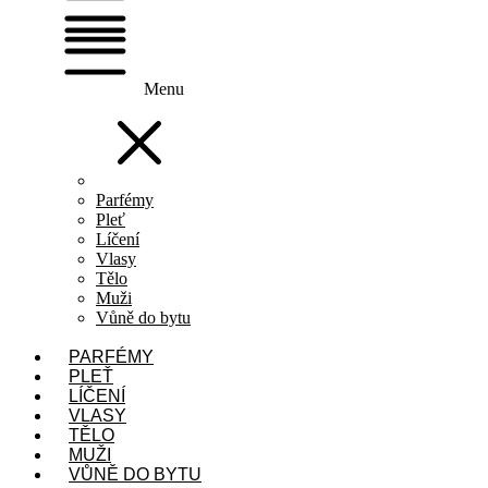
Menu
Parfémy
Pleť
Líčení
Vlasy
Tělo
Muži
Vůně do bytu
PARFÉMY
PLEŤ
LÍČENÍ
VLASY
TĚLO
MUŽI
VŮNĚ DO BYTU