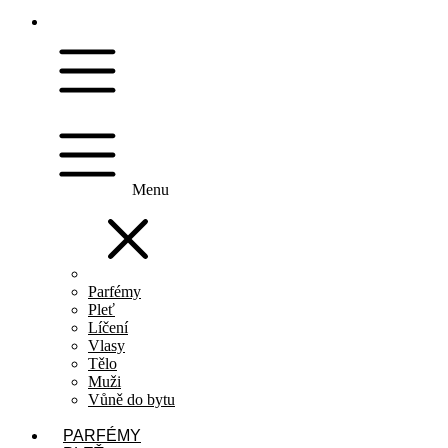
Menu
Parfémy
Pleť
Líčení
Vlasy
Tělo
Muži
Vůně do bytu
PARFÉMY