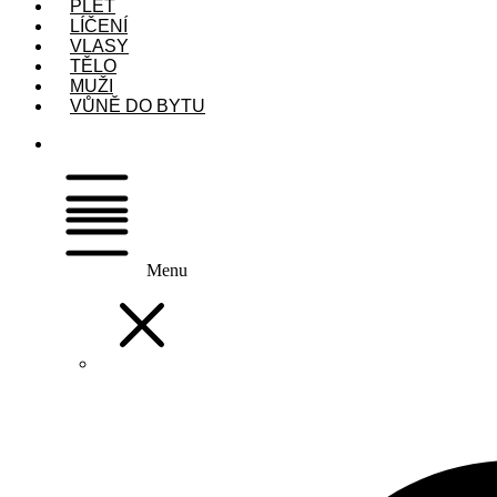
PLEŤ
LÍČENÍ
VLASY
TĚLO
MUŽI
VŮNĚ DO BYTU
Menu