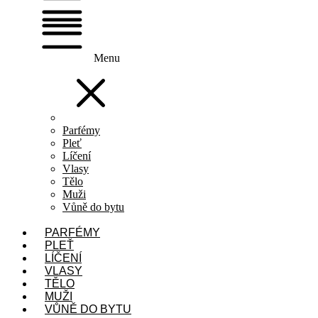
Menu
Parfémy
Pleť
Líčení
Vlasy
Tělo
Muži
Vůně do bytu
PARFÉMY
PLEŤ
LÍČENÍ
VLASY
TĚLO
MUŽI
VŮNĚ DO BYTU