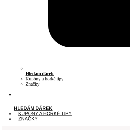
Hledám dárek
Kupóny a horké tipy
Značky
HLEDÁM DÁREK
KUPÓNY A HORKÉ TIPY
ZNAČKY