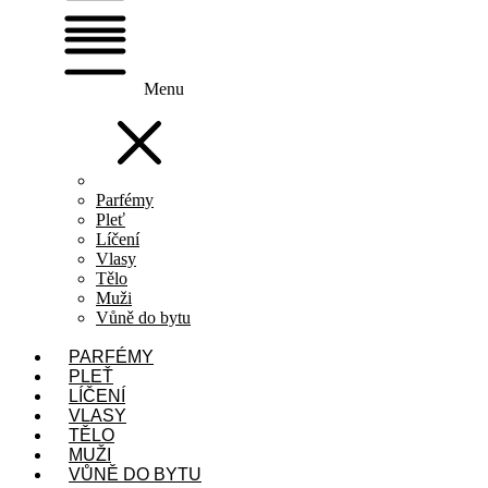
Menu
Parfémy
Pleť
Líčení
Vlasy
Tělo
Muži
Vůně do bytu
PARFÉMY
PLEŤ
LÍČENÍ
VLASY
TĚLO
MUŽI
VŮNĚ DO BYTU