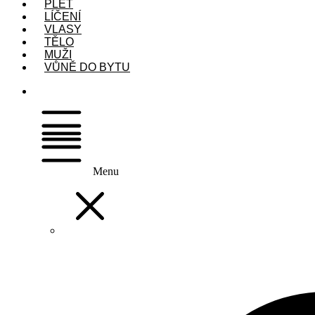
PLEŤ
LÍČENÍ
VLASY
TĚLO
MUŽI
VŮNĚ DO BYTU
Menu