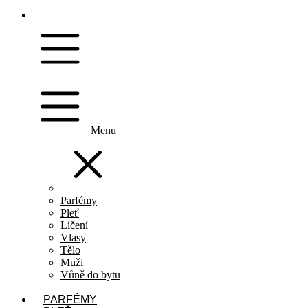
Menu
Parfémy
Pleť
Líčení
Vlasy
Tělo
Muži
Vůně do bytu
PARFÉMY