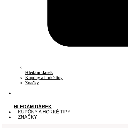
Hledám dárek
Kupóny a horké tipy
Značky
HLEDÁM DÁREK
KUPÓNY A HORKÉ TIPY
ZNAČKY