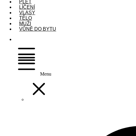
PLEŤ
LÍČENÍ
VLASY
TĚLO
MUŽI
VŮNĚ DO BYTU
Menu