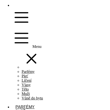
Menu
Parfémy
Pleť
Líčení
Vlasy
Tělo
Muži
Vůně do bytu
PARFÉMY