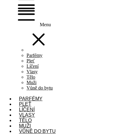
Menu
Parfémy
Pleť
Líčení
Vlasy
Tělo
Muži
Vůně do bytu
PARFÉMY
PLEŤ
LÍČENÍ
VLASY
TĚLO
MUŽI
VŮNĚ DO BYTU