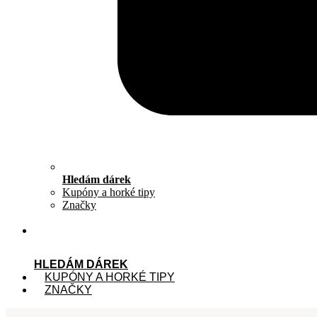
Hledám dárek
Kupóny a horké tipy
Značky
HLEDÁM DÁREK
KUPÓNY A HORKÉ TIPY
ZNAČKY