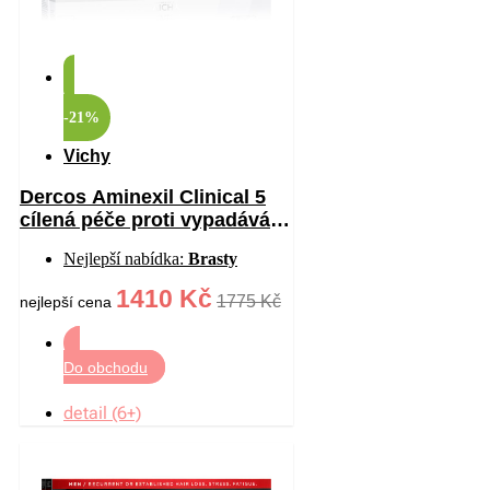
-21%
Vichy
Dercos Aminexil Clinical 5
cílená péče proti vypadávání
vlasů pro ženy 21×6 ml
Nejlepší nabídka:
Brasty
1410 Kč
1775 Kč
nejlepší cena
Do obchodu
detail (6+)