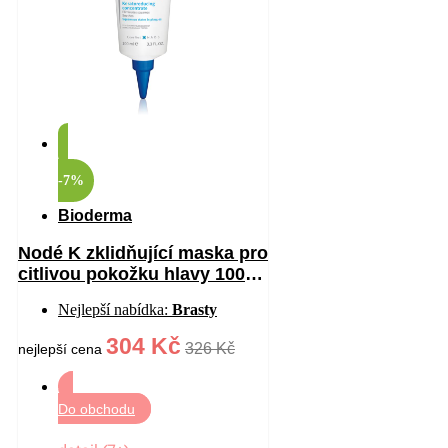
-7%
Bioderma
Nodé K zklidňující maska pro
citlivou pokožku hlavy 100
ml
Nejlepší nabídka:
Brasty
304 Kč
326 Kč
nejlepší cena
Do obchodu