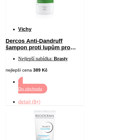
Vichy
Dercos Anti-Dandruff
šampon proti lupům pro
suché vlasy 390 ml
Nejlepší nabídka:
Brasty
nejlepší cena
389 Kč
Do obchodu
detail (8+)