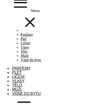
Menu
Parfémy
Pleť
Líčení
Vlasy
Tělo
Muži
Vůně do bytu
PARFÉMY
PLEŤ
LÍČENÍ
VLASY
TĚLO
MUŽI
VŮNĚ DO BYTU