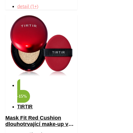
detail (1+)
-15%
TIRTIR
Mask Fit Red Cushion
dlouhotrvající make-up v
houbičce s vysokou UV