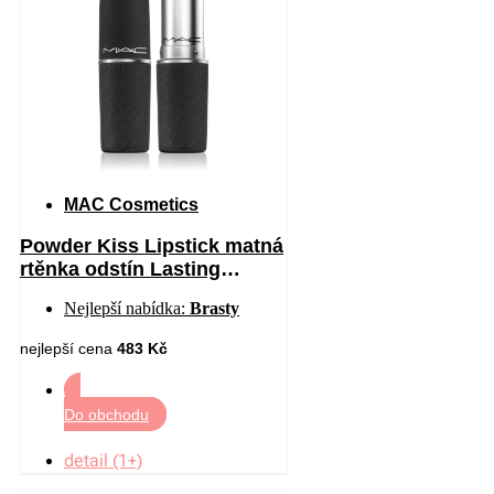
MAC Cosmetics
Powder Kiss Lipstick matná
rtěnka odstín Lasting
Passion 3 g
Nejlepší nabídka:
Brasty
nejlepší cena
483 Kč
Do obchodu
detail (1+)