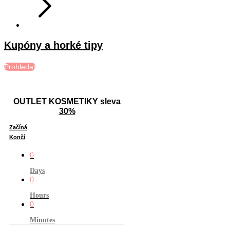
Kupóny a horké tipy
Prohledat
OUTLET KOSMETIKY sleva
30%
Začíná
Končí
0
Days
0
Hours
0
Minutes