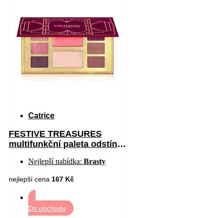
Catrice
FESTIVE TREASURES
multifunkční paleta odstín
C01 All I Want Is Velvet 12
Nejlepší nabídka:
Brasty
nejlepší cena
167 Kč
Do obchodu