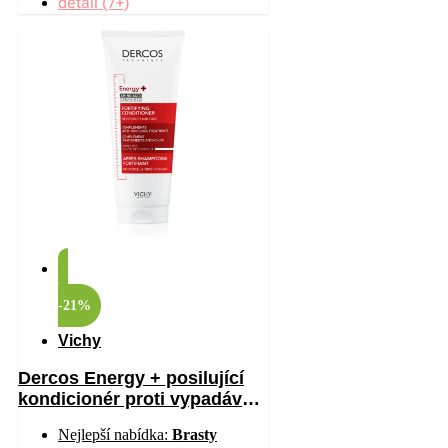
detail (7+)
-21%
Vichy
Dercos Energy + posilující
kondicionér proti vypadávání
vlasů 200 ml
Nejlepší nabídka:
Brasty