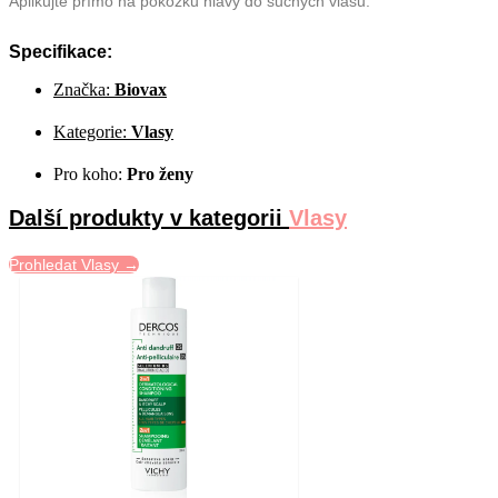
Aplikujte přímo na pokožku hlavy do suchých vlasů.
Specifikace:
Značka:
Biovax
Kategorie:
Vlasy
Pro koho:
Pro ženy
Další produkty v kategorii
Vlasy
Prohledat Vlasy →