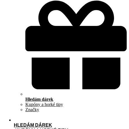
Hledám dárek
Kupóny a horké tipy
Značky
HLEDÁM DÁREK