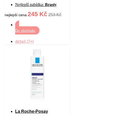
citlivou pokožku hlavy proti
Nejlepší nabídka:
Brasty
lupům 200 ml
245 Kč
253 Kč
nejlepší cena
Do obchodu
detail (7+)
La Roche-Posay