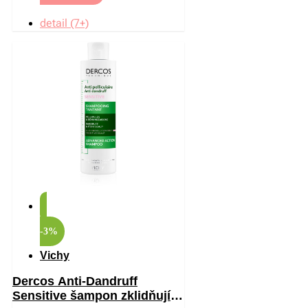
detail (7+)
-3%
Vichy
Dercos Anti-Dandruff
Sensitive šampon zklidňující