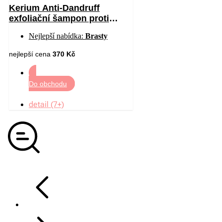
Kerium Anti-Dandruff
exfoliační šampon proti
mastným lupům 200 ml
Nejlepší nabídka:
Brasty
nejlepší cena
370 Kč
Do obchodu
detail (7+)