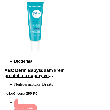
Bioderma
ABC Derm Babysquam krém
pro děti na šupiny ve
vlasech 40 ml
Nejlepší nabídka:
Brasty
nejlepší cena
260 Kč
Do obchodu