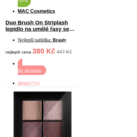
-15%
MAC Cosmetics
Duo Brush On Striplash
lepidlo na umělé řasy se
štětečkem odstín
Nejlepší nabídka:
Brasty
White/Clear 5 g
380 Kč
447 Kč
nejlepší cena
Do obchodu
detail (1+)