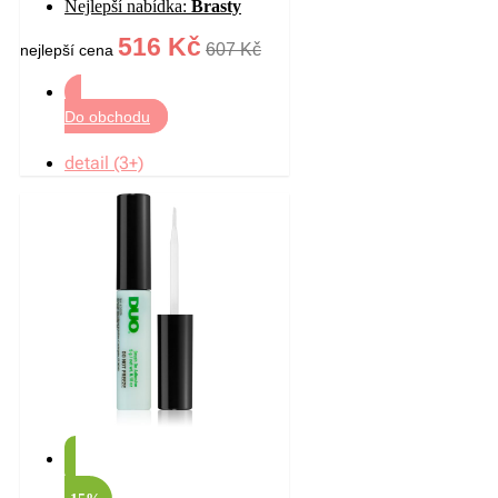
Nejlepší nabídka:
Brasty
ochranou odstín 17W
French Vanilla 18 g
516 Kč
607 Kč
nejlepší cena
Do obchodu
detail (3+)