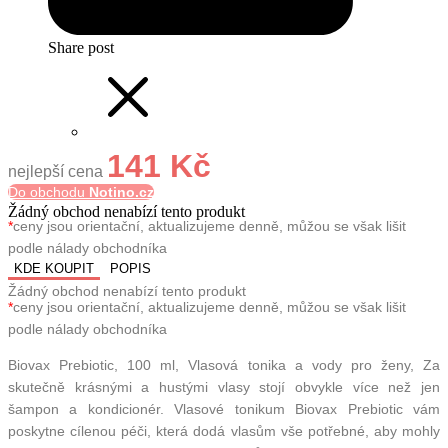
Share post
141 Kč
nejlepší cena
Do obchodu
Notino.cz
Žádný obchod nenabízí tento produkt
*
ceny jsou orientační, aktualizujeme denně, můžou se však lišit
podle nálady obchodníka
KDE KOUPIT
POPIS
Žádný obchod nenabízí tento produkt
*
ceny jsou orientační, aktualizujeme denně, můžou se však lišit
podle nálady obchodníka
Biovax Prebiotic, 100 ml, Vlasová tonika a vody pro ženy, Za
skutečně krásnými a hustými vlasy stojí obvykle více než jen
šampon a kondicionér. Vlasové tonikum Biovax Prebiotic vám
poskytne cílenou péči, která dodá vlasům vše potřebné, aby mohly