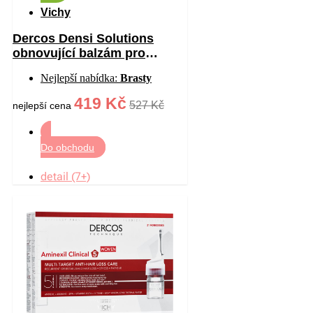
Vichy
Dercos Densi Solutions
obnovující balzám pro
hustotu vlasů 200 ml
Nejlepší nabídka:
Brasty
419 Kč
527 Kč
nejlepší cena
Do obchodu
detail (7+)