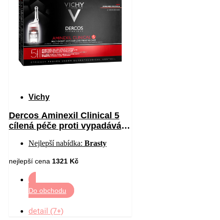
Vichy
Dercos Aminexil Clinical 5
cílená péče proti vypadávání
vlasů pro muže 21 x 6 ml
Nejlepší nabídka:
Brasty
nejlepší cena
1321 Kč
Do obchodu
detail (7+)