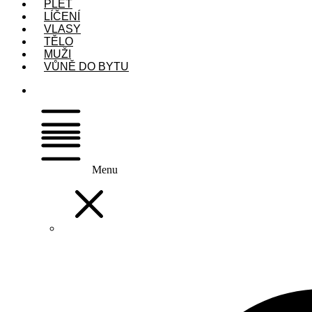
PLEŤ
LÍČENÍ
VLASY
TĚLO
MUŽI
VŮNĚ DO BYTU
Menu