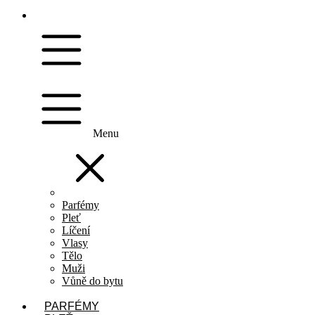
Menu
Parfémy
Pleť
Líčení
Vlasy
Tělo
Muži
Vůně do bytu
PARFÉMY