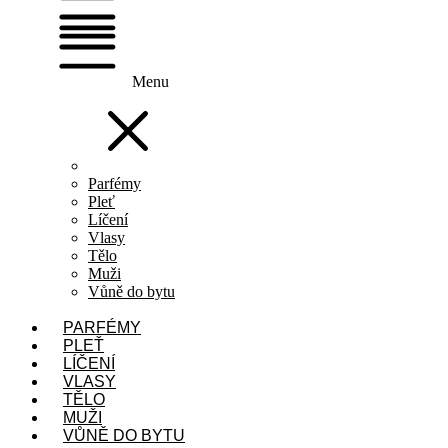
Menu
Parfémy
Pleť
Líčení
Vlasy
Tělo
Muži
Vůně do bytu
PARFÉMY
PLEŤ
LÍČENÍ
VLASY
TĚLO
MUŽI
VŮNĚ DO BYTU