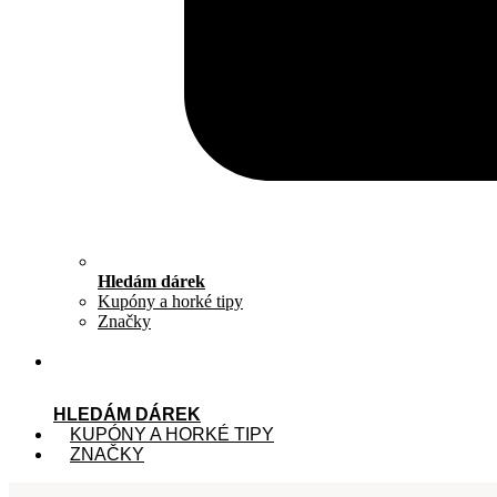
Hledám dárek
Kupóny a horké tipy
Značky
HLEDÁM DÁREK
KUPÓNY A HORKÉ TIPY
ZNAČKY