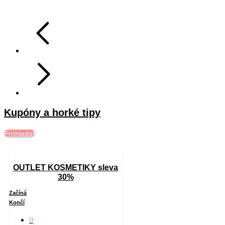
Kupóny a horké tipy
Prohledat
OUTLET KOSMETIKY sleva
30%
Začíná
Končí
0