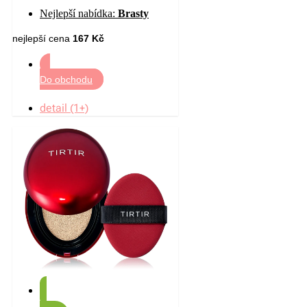
C01 All I Want Is Velvet 12
Nejlepší nabídka:
Brasty
nejlepší cena
167 Kč
Do obchodu
detail (1+)