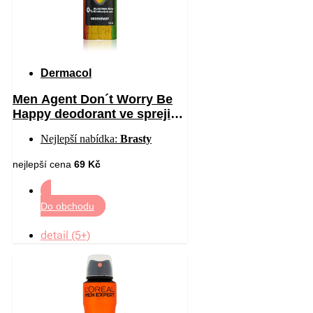
Dermacol
Men Agent Don´t Worry Be
Happy deodorant ve spreji
bez obsahu hliníku 150 ml
Nejlepší nabídka:
Brasty
nejlepší cena
69 Kč
Do obchodu
detail (5+)