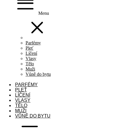
Menu
Parfémy
Pleť
Líčení
Vlasy
Tělo
Muži
Vůně do bytu
PARFÉMY
PLEŤ
LÍČENÍ
VLASY
TĚLO
MUŽI
VŮNĚ DO BYTU