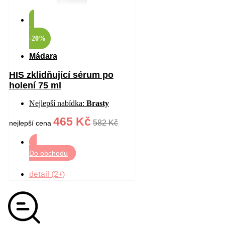
-20%
Mádara
HIS zklidňující sérum po
holení 75 ml
Nejlepší nabídka:
Brasty
465 Kč
582 Kč
nejlepší cena
Do obchodu
detail (2+)