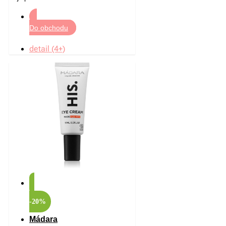
Do obchodu
detail (4+)
-20%
Mádara