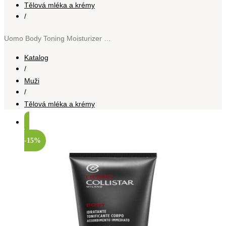
Tělová mléka a krémy
/
Uomo Body Toning Moisturizer obnovující hydratační gelový krém pro muže 200 ml
Katalog
/
Muži
/
Tělová mléka a krémy
-15%