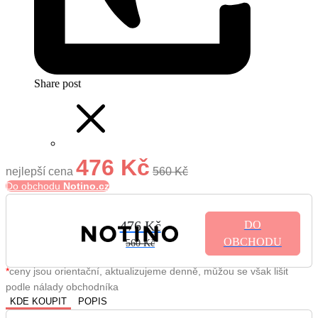
Share post
476 Kč
nejlepší cena
560 Kč
Do obchodu
Notino.cz
476 Kč
DO
OBCHODU
560 Kč
*
ceny jsou orientační, aktualizujeme denně, můžou se však lišit
podle nálady obchodníka
KDE KOUPIT
POPIS