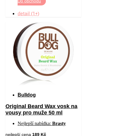
Do obchodu
detail (1+)
Bulldog
Original Beard Wax vosk na
vousy pro muže 50 ml
Nejlepší nabídka:
Brasty
nejlepší cena
189 Kč