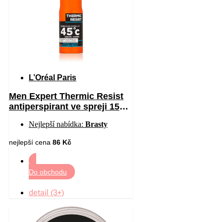
L’Oréal Paris
Men Expert Thermic Resist
antiperspirant ve spreji 150
ml
Nejlepší nabídka:
Brasty
nejlepší cena
86 Kč
Do obchodu
detail (3+)