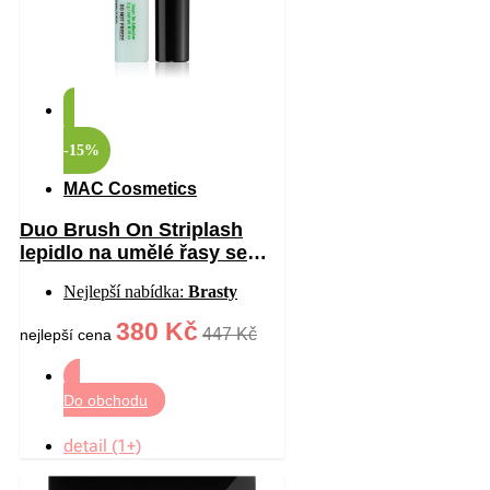
-15%
MAC Cosmetics
Duo Brush On Striplash
lepidlo na umělé řasy se
štětečkem odstín
Nejlepší nabídka:
Brasty
White/Clear 5 g
380 Kč
447 Kč
nejlepší cena
Do obchodu
detail (1+)