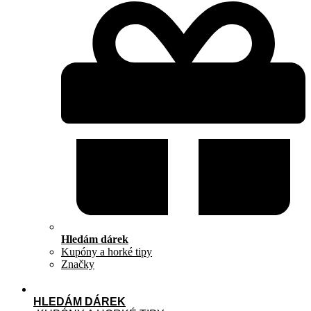
Hledám dárek
Kupóny a horké tipy
Značky
HLEDÁM DÁREK