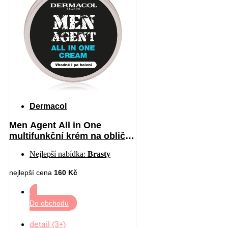
Dermacol
Men Agent All in One
multifunkční krém na obličej
pro muže 70 ml
Nejlepší nabídka:
Brasty
nejlepší cena
160 Kč
Do obchodu
detail (3+)