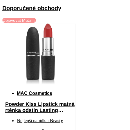
Doporučené obchody
Objevovat Muži →
MAC Cosmetics
Powder Kiss Lipstick matná
rtěnka odstín Lasting
Passion 3 g
Nejlepší nabídka:
Brasty