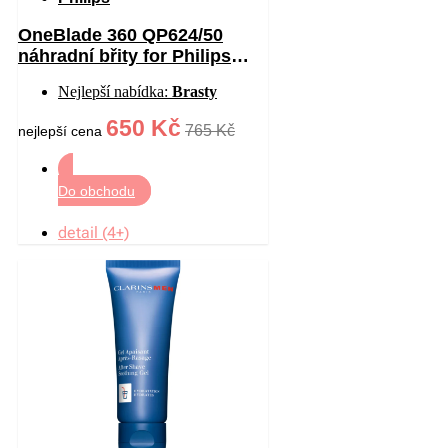
OneBlade 360 QP624/50
náhradní břity for Philips
OneBlade 360 2 ks
Nejlepší nabídka:
Brasty
650 Kč
765 Kč
nejlepší cena
Do obchodu
detail (4+)