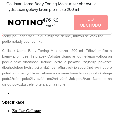
Collistar Uomo Body Toning Moisturizer obnovující
hydratační gelový krém pro muže 200 ml
476 Kč
DO
OBCHODU
560 Kč
*
ceny jsou orientační, aktualizujeme denně, můžou se však lišit
podle nálady obchodníka
Collistar Uomo Body Toning Moisturizer, 200 ml, Tělová mléka a
krémy pro muže, Přípravek Collistar Uomo je tou nejlepší volbou při
péči o tělo! Vlastnosti: účinně vyživuje pokožku zajišťuje pokožce
dlouhodobou hydrataci a vláčnost přípravek je speciálně vyvinut pro
potřeby mužů rychle vstřebává a nezanechává lepivý pocit zklidňuje
podráždění pokožky svěží mužná vůně Jak používat: Naneste na
čistou pokožku celého těla a vmasírujte.
Specifikace:
Značka:
Collistar