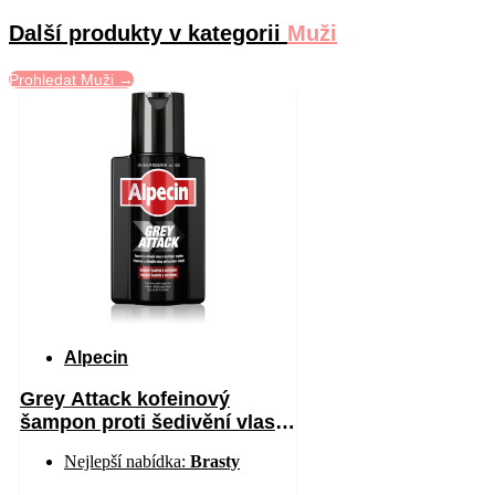
Další produkty v kategorii
Muži
Prohledat Muži →
Alpecin
Grey Attack kofeinový
šampon proti šedivění vlasů
pro muže 200 ml
Nejlepší nabídka:
Brasty