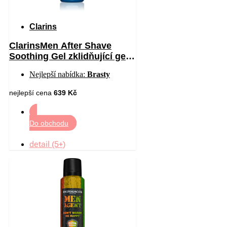
Clarins
ClarinsMen After Shave
Soothing Gel zklidňující gel
po holení 75 ml
Nejlepší nabídka:
Brasty
nejlepší cena
639 Kč
Do obchodu
detail (5+)