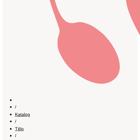
/
Katalog
/
Tělo
/