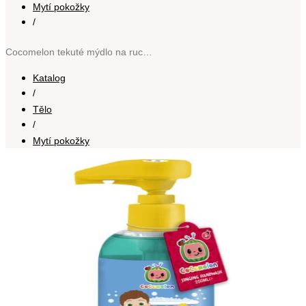
Mytí pokožky
/
Cocomelon tekuté mýdlo na ruce pro děti 250 ml
Katalog
/
Tělo
/
Mytí pokožky