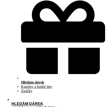
Hledám dárek
Kupóny a horké tipy
Značky
HLEDÁM DÁREK