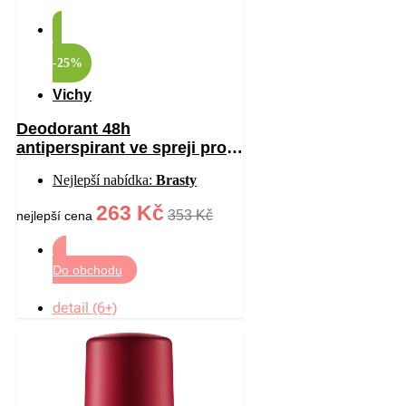
-25%
Vichy
Deodorant 48h
antiperspirant ve spreji proti
bílým a žlutým skvrnám 125
Nejlepší nabídka:
Brasty
ml
263 Kč
353 Kč
nejlepší cena
Do obchodu
detail (6+)