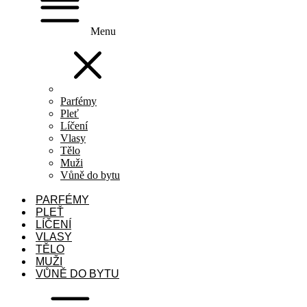
Menu
Parfémy
Pleť
Líčení
Vlasy
Tělo
Muži
Vůně do bytu
PARFÉMY
PLEŤ
LÍČENÍ
VLASY
TĚLO
MUŽI
VŮNĚ DO BYTU