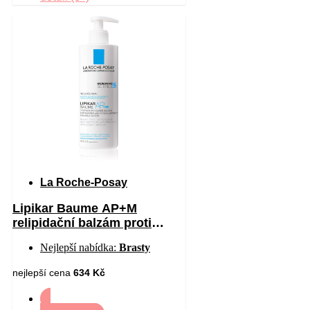
La Roche-Posay
Lipikar Baume AP+M
relipidační balzám proti
podráždění a svědění
Nejlepší nabídka:
Brasty
pokožky 400 ml
nejlepší cena
634 Kč