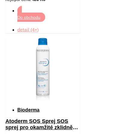
Do obchodu
detail (4+)
Bioderma
Atoderm SOS Sprej SOS
sprej pro okamžité zklidnění
pocitu svědění 200 ml