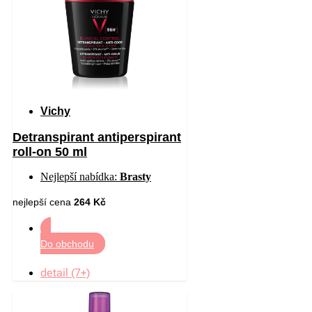
Vichy
Detranspirant antiperspirant
roll-on 50 ml
Nejlepší nabídka:
Brasty
nejlepší cena
264 Kč
Do obchodu
detail (7+)