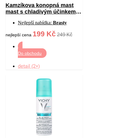
Kamzíkova konopná mast
mast s chladivým účinkem
200 ml
Nejlepší nabídka:
Brasty
199 Kč
249 Kč
nejlepší cena
Do obchodu
detail (2+)