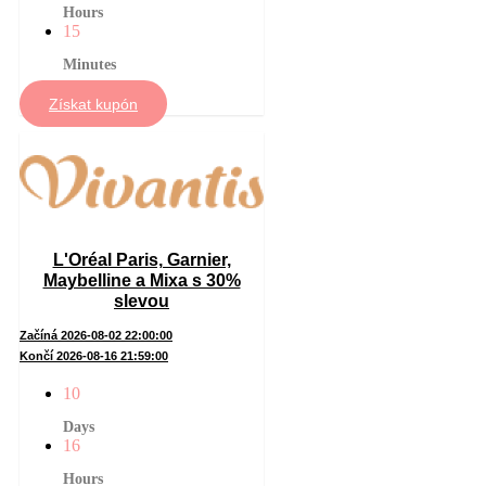
Hours
15
Minutes
Získat kupón
L'Oréal Paris, Garnier,
Maybelline a Mixa s 30%
slevou
Začíná 2026-08-02 22:00:00
Končí 2026-08-16 21:59:00
10
Days
16
Hours