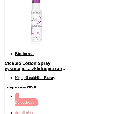
Bioderma
Cicabio Lotion Spray
vysušující a zklidňující sprej
pro podrážděnou pokožku 40
Nejlepší nabídka:
Brasty
ml
nejlepší cena
205 Kč
Do obchodu
detail (6+)