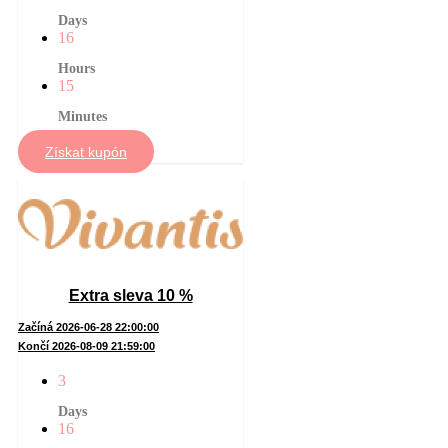
Days
16
Hours
15
Minutes
Získat kupón
Extra sleva 10 %
Začíná 2026-06-28 22:00:00
Končí 2026-08-09 21:59:00
3
Days
16