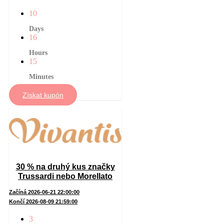
10
Days
16
Hours
15
Minutes
Získat kupón
30 % na druhý kus značky
Trussardi nebo Morellato
Začíná 2026-06-21 22:00:00
Končí 2026-08-09 21:59:00
3