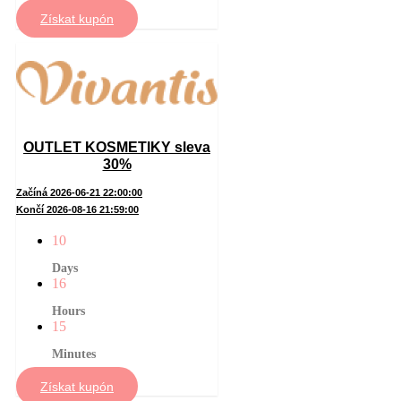
Získat kupón
OUTLET KOSMETIKY sleva
30%
Začíná 2026-06-21 22:00:00
Končí 2026-08-16 21:59:00
10
Days
16
Hours
15
Minutes
Získat kupón