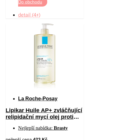
Do obchodu
detail (4+)
La Roche-Posay
Lipikar Huile AP+ zvláčňující
relipidační mycí olej proti
podráždění 750 ml
Nejlepší nabídka:
Brasty
nejlepší cena
423 Kč