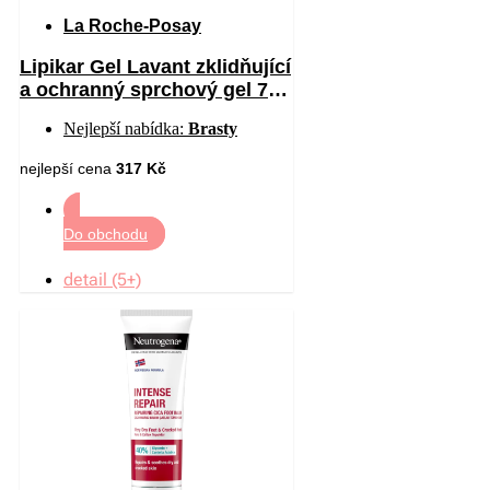
La Roche-Posay
Lipikar Gel Lavant zklidňující
a ochranný sprchový gel 750
ml
Nejlepší nabídka:
Brasty
nejlepší cena
317 Kč
Do obchodu
detail (5+)