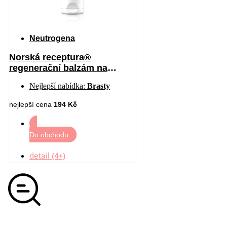
Neutrogena
Norská receptura®
regenerační balzám na
chodidla 50 ml
Nejlepší nabídka:
Brasty
nejlepší cena
194 Kč
Do obchodu
detail (4+)