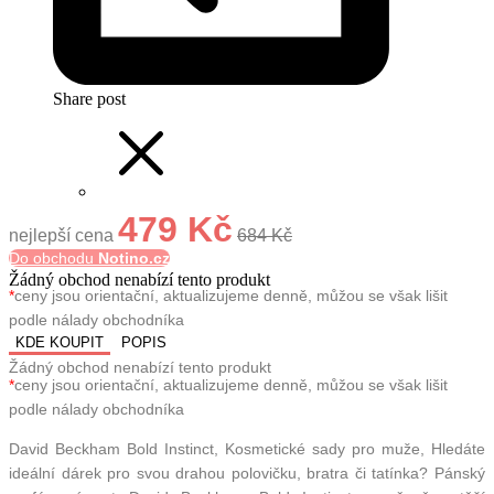
Share post
479 Kč
nejlepší cena
684 Kč
Do obchodu
Notino.cz
Žádný obchod nenabízí tento produkt
*
ceny jsou orientační, aktualizujeme denně, můžou se však lišit
podle nálady obchodníka
KDE KOUPIT
POPIS
Žádný obchod nenabízí tento produkt
*
ceny jsou orientační, aktualizujeme denně, můžou se však lišit
podle nálady obchodníka
David Beckham Bold Instinct, Kosmetické sady pro muže, Hledáte
ideální dárek pro svou drahou polovičku, bratra či tatínka? Pánský