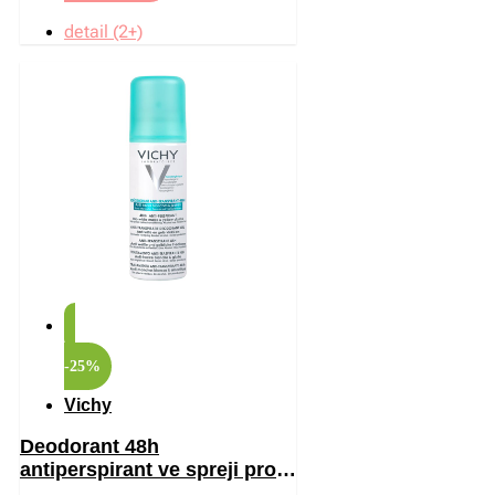
detail (2+)
-25%
Vichy
Deodorant 48h
antiperspirant ve spreji proti
bílým a žlutým skvrnám 125