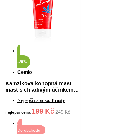
-20%
Cemio
Kamzíkova konopná mast
mast s chladivým účinkem
200 ml
Nejlepší nabídka:
Brasty
199 Kč
249 Kč
nejlepší cena
Do obchodu