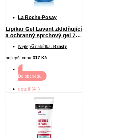
La Roche-Posay
Lipikar Gel Lavant zklidňující
a ochranný sprchový gel 750
ml
Nejlepší nabídka:
Brasty
nejlepší cena
317 Kč
Do obchodu
detail (4+)