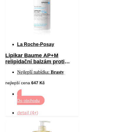
La Roche-Posay
Lipikar Baume AP+M
relipidační balzám proti
podráždění a svědění
Nejlepší nabídka:
Brasty
pokožky 400 ml
nejlepší cena
647 Kč
Do obchodu
detail (4+)