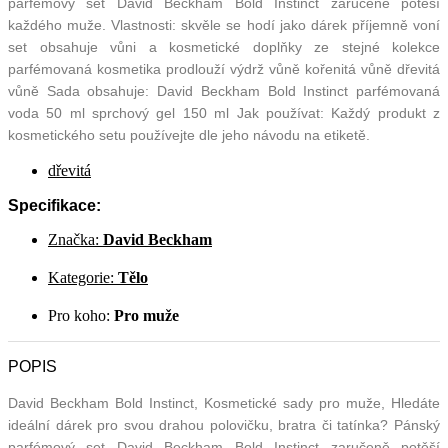
parfémový set David Beckham Bold Instinct zaručeně potěší
každého muže. Vlastnosti: skvěle se hodí jako dárek příjemně voní
set obsahuje vůni a kosmetické doplňky ze stejné kolekce
parfémovaná kosmetika prodlouží výdrž vůně kořenitá vůně dřevitá
vůně Sada obsahuje: David Beckham Bold Instinct parfémovaná
voda 50 ml sprchový gel 150 ml Jak používat: Každý produkt z
kosmetického setu používejte dle jeho návodu na etiketě.
dřevitá
Specifikace:
Značka:
David Beckham
Kategorie:
Tělo
Pro koho:
Pro muže
POPIS
David Beckham Bold Instinct, Kosmetické sady pro muže, Hledáte
ideální dárek pro svou drahou polovičku, bratra či tatínka? Pánský
parfémový set David Beckham Bold Instinct zaručeně potěší