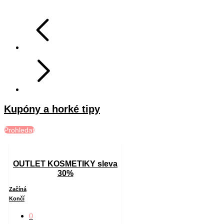
Kupóny a horké tipy
Prohledat
OUTLET KOSMETIKY sleva
30%
Začíná
Končí
0