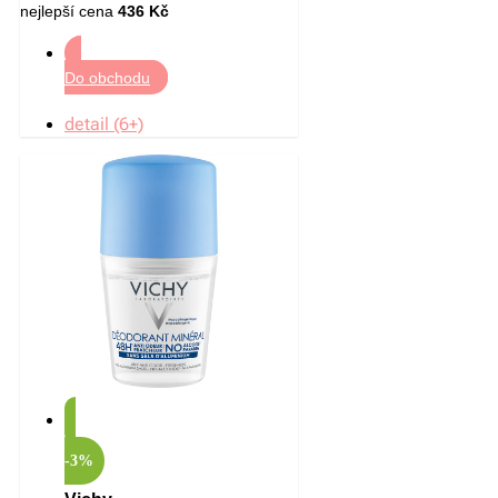
nejlepší cena
436 Kč
Do obchodu
detail (6+)
-3%