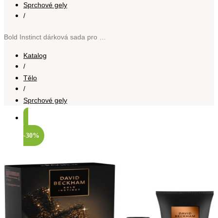
Sprchové gely
/
Bold Instinct dárková sada pro muže
Katalog
/
Tělo
/
Sprchové gely
-30%