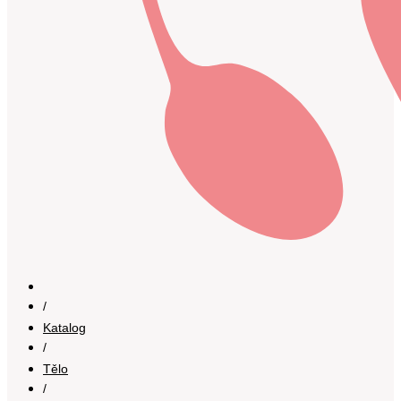
/
Katalog
/
Tělo
/