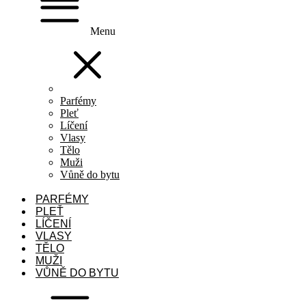
Menu
Parfémy
Pleť
Líčení
Vlasy
Tělo
Muži
Vůně do bytu
PARFÉMY
PLEŤ
LÍČENÍ
VLASY
TĚLO
MUŽI
VŮNĚ DO BYTU