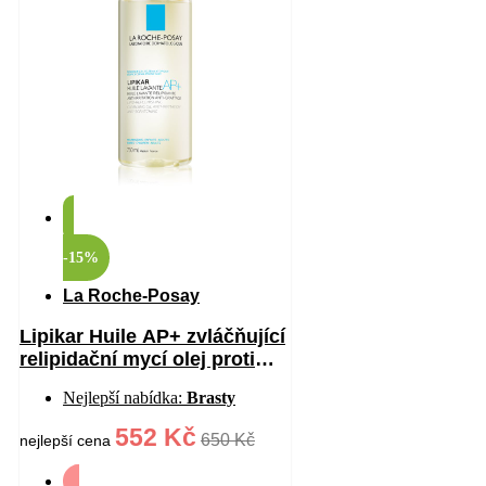
-15%
La Roche-Posay
Lipikar Huile AP+ zvláčňující
relipidační mycí olej proti
podráždění 750 ml
Nejlepší nabídka:
Brasty
552 Kč
650 Kč
nejlepší cena