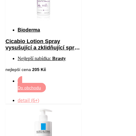
Bioderma
Cicabio Lotion Spray
vysušující a zklidňující sprej
pro podrážděnou pokožku 40
Nejlepší nabídka:
Brasty
ml
nejlepší cena
205 Kč
Do obchodu
detail (6+)