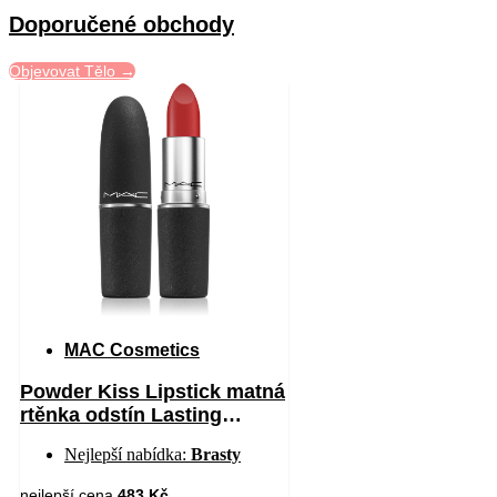
Doporučené obchody
Objevovat Tělo →
MAC Cosmetics
Powder Kiss Lipstick matná
rtěnka odstín Lasting
Passion 3 g
Nejlepší nabídka:
Brasty
nejlepší cena
483 Kč