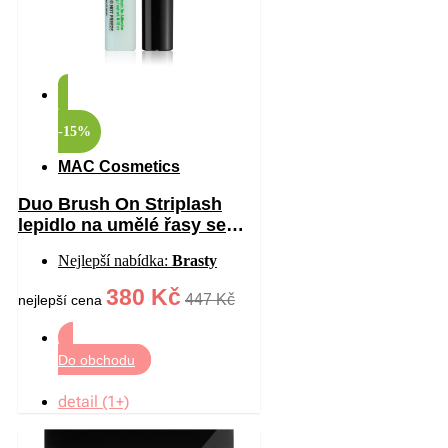
-15%
MAC Cosmetics
Duo Brush On Striplash
lepidlo na umělé řasy se
štětečkem odstín
Nejlepší nabídka:
Brasty
White/Clear 5 g
380 Kč
447 Kč
nejlepší cena
Do obchodu
detail (1+)