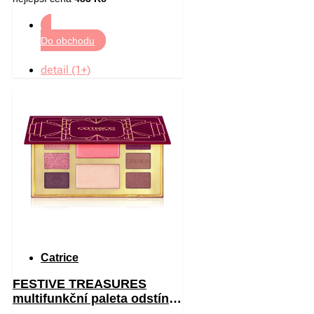
Do obchodu
detail (1+)
Catrice
FESTIVE TREASURES
multifunkční paleta odstín
C01 All I Want Is Velvet 12