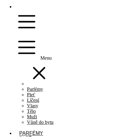
Menu
Parfémy
Pleť
Líčení
Vlasy
Tělo
Muži
Vůně do bytu
PARFÉMY