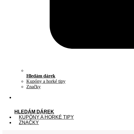
Hledám dárek
Kupóny a horké tipy
Značky
HLEDÁM DÁREK
KUPÓNY A HORKÉ TIPY
ZNAČKY