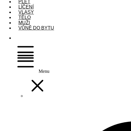
PLEŤ
LÍČENÍ
VLASY
TĚLO
MUŽI
VŮNĚ DO BYTU
Menu