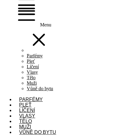
Menu
Parfémy
Pleť
Líčení
Vlasy
Tělo
Muži
Vůně do bytu
PARFÉMY
PLEŤ
LÍČENÍ
VLASY
TĚLO
MUŽI
VŮNĚ DO BYTU