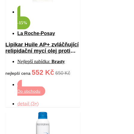
-15%
La Roche-Posay
Lipikar Huile AP+ zvláčňující
relipidační mycí olej proti
podráždění 750 ml
Nejlepší nabídka:
Brasty
552 Kč
650 Kč
nejlepší cena
Do obchodu
detail (3+)