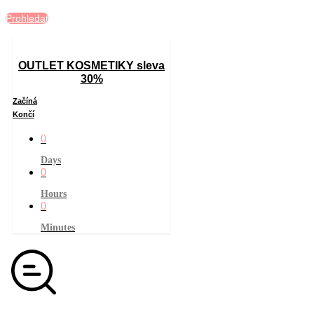
Prohledat
OUTLET KOSMETIKY sleva
30%
Začíná
Končí
0
Days
0
Hours
0
Minutes