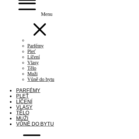
Menu
Parfémy
Pleť
Líčení
Vlasy
Tělo
Muži
Vůně do bytu
PARFÉMY
PLEŤ
LÍČENÍ
VLASY
TĚLO
MUŽI
VŮNĚ DO BYTU