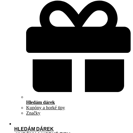
Hledám dárek
Kupóny a horké tipy
Značky
HLEDÁM DÁREK