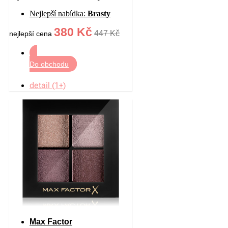
štětečkem odstín
Nejlepší nabídka:
Brasty
White/Clear 5 g
380 Kč
447 Kč
nejlepší cena
Do obchodu
detail (1+)
Max Factor