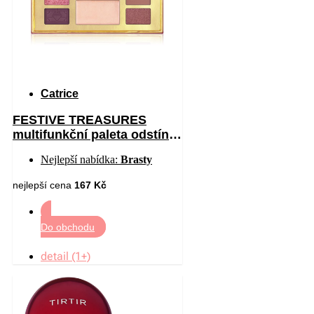
Catrice
FESTIVE TREASURES
multifunkční paleta odstín
C01 All I Want Is Velvet 12
Nejlepší nabídka:
Brasty
nejlepší cena
167 Kč
Do obchodu
detail (1+)