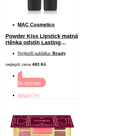
MAC Cosmetics
Powder Kiss Lipstick matná
rtěnka odstín Lasting
Passion 3 g
Nejlepší nabídka:
Brasty
nejlepší cena
483 Kč
Do obchodu
detail (1+)