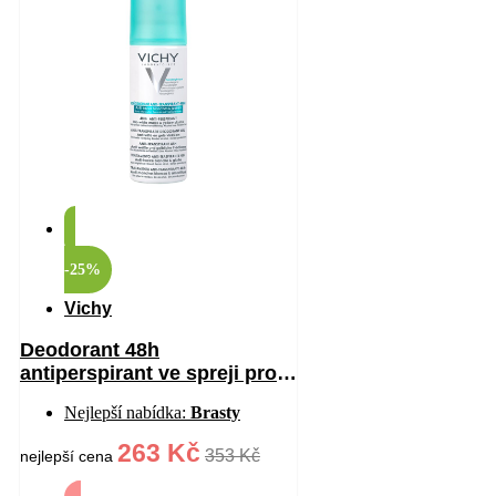
-25%
Vichy
Deodorant 48h
antiperspirant ve spreji proti
bílým a žlutým skvrnám 125
Nejlepší nabídka:
Brasty
ml
263 Kč
353 Kč
nejlepší cena