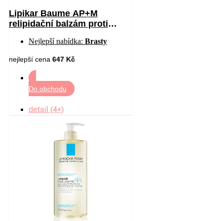
Lipikar Baume AP+M
relipidační balzám proti
podráždění a svědění
Nejlepší nabídka:
Brasty
pokožky 400 ml
nejlepší cena
647 Kč
Do obchodu
detail (4+)