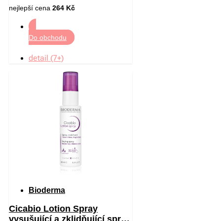
nejlepší cena
264 Kč
Do obchodu
detail (7+)
Bioderma
Cicabio Lotion Spray
vysušující a zklidňující sprej