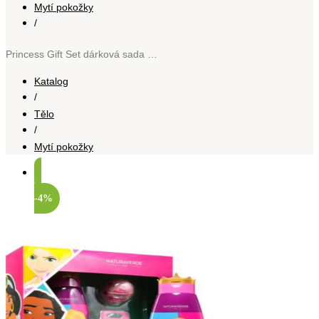
Mytí pokožky
/
Princess Gift Set dárková sada pro děti
Katalog
/
Tělo
/
Mytí pokožky
-4%