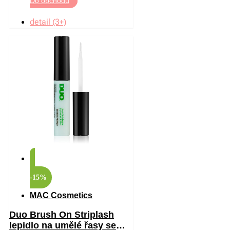
Do obchodu
detail (3+)
-15%
MAC Cosmetics
Duo Brush On Striplash
lepidlo na umělé řasy se