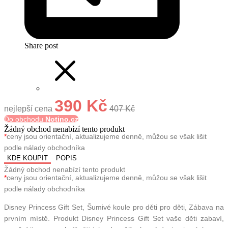
Share post
390 Kč
nejlepší cena
407 Kč
Do obchodu
Notino.cz
Žádný obchod nenabízí tento produkt
*
ceny jsou orientační, aktualizujeme denně, můžou se však lišit
podle nálady obchodníka
KDE KOUPIT
POPIS
Žádný obchod nenabízí tento produkt
*
ceny jsou orientační, aktualizujeme denně, můžou se však lišit
podle nálady obchodníka
Disney Princess Gift Set, Šumivé koule pro děti pro děti, Zábava na
prvním místě. Produkt Disney Princess Gift Set vaše děti zabaví,