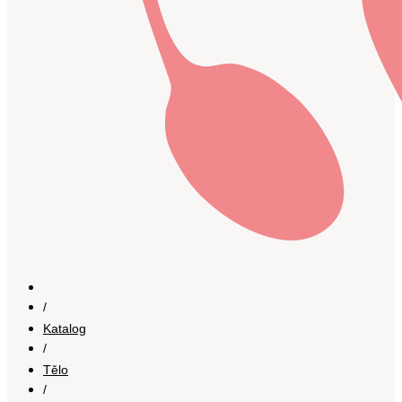
/
Katalog
/
Tělo
/