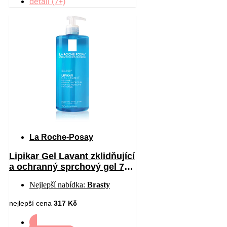
detail (7+)
La Roche-Posay
Lipikar Gel Lavant zklidňující
a ochranný sprchový gel 750
ml
Nejlepší nabídka:
Brasty
nejlepší cena
317 Kč