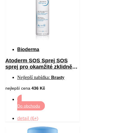
Bioderma
Atoderm SOS Sprej SOS
sprej pro okamžité zklidnění
pocitu svědění 200 ml
Nejlepší nabídka:
Brasty
nejlepší cena
436 Kč
Do obchodu
detail (6+)