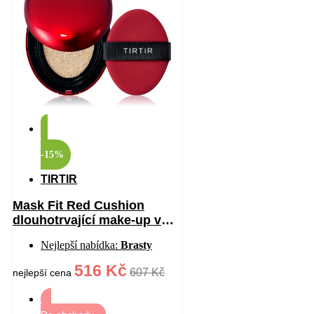
-15%
TIRTIR
Mask Fit Red Cushion
dlouhotrvající make-up v
houbičce s vysokou UV
Nejlepší nabídka:
Brasty
ochranou odstín 17W
French Vanilla 18 g
516 Kč
607 Kč
nejlepší cena