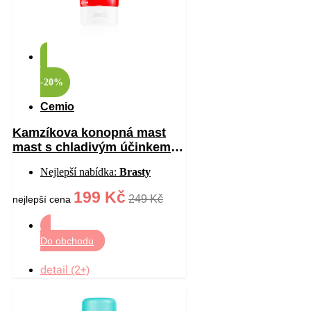
-20%
Cemio
Kamzíkova konopná mast
mast s chladivým účinkem
200 ml
Nejlepší nabídka:
Brasty
199 Kč
249 Kč
nejlepší cena
Do obchodu
detail (2+)