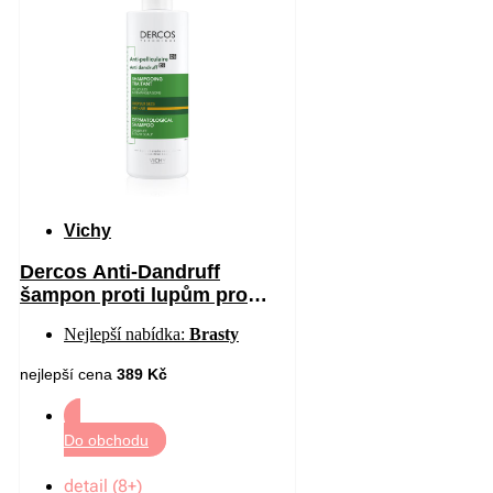
Vichy
Dercos Anti-Dandruff
šampon proti lupům pro
suché vlasy 390 ml
Nejlepší nabídka:
Brasty
nejlepší cena
389 Kč
Do obchodu
detail (8+)