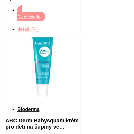
Do obchodu
detail (7+)
Bioderma
ABC Derm Babysquam krém
pro děti na šupiny ve
vlasech 40 ml