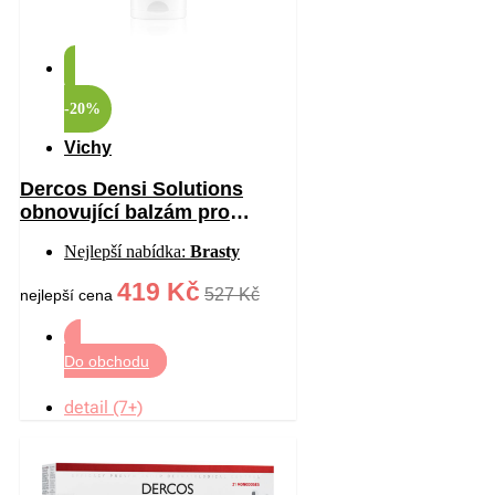
-20%
Vichy
Dercos Densi Solutions
obnovující balzám pro
hustotu vlasů 200 ml
Nejlepší nabídka:
Brasty
419 Kč
527 Kč
nejlepší cena
Do obchodu
detail (7+)