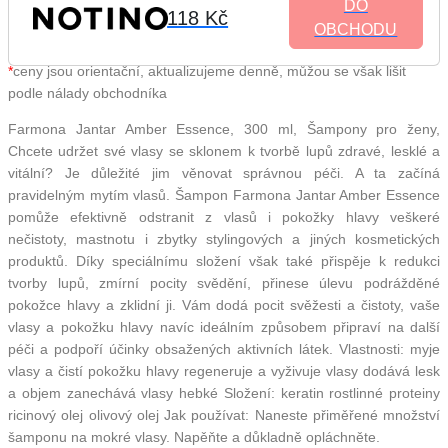
DO
118 Kč
OBCHODU
*
ceny jsou orientační, aktualizujeme denně, můžou se však lišit
podle nálady obchodníka
Farmona Jantar Amber Essence, 300 ml, Šampony pro ženy,
Chcete udržet své vlasy se sklonem k tvorbě lupů zdravé, lesklé a
vitální? Je důležité jim věnovat správnou péči. A ta začíná
pravidelným mytím vlasů. Šampon Farmona Jantar Amber Essence
pomůže efektivně odstranit z vlasů i pokožky hlavy veškeré
nečistoty, mastnotu i zbytky stylingových a jiných kosmetických
produktů. Díky speciálnímu složení však také přispěje k redukci
tvorby lupů, zmírní pocity svědění, přinese úlevu podrážděné
pokožce hlavy a zklidní ji. Vám dodá pocit svěžesti a čistoty, vaše
vlasy a pokožku hlavy navíc ideálním způsobem připraví na další
péči a podpoří účinky obsažených aktivních látek. Vlastnosti: myje
vlasy a čistí pokožku hlavy regeneruje a vyživuje vlasy dodává lesk
a objem zanechává vlasy hebké Složení: keratin rostlinné proteiny
ricinový olej olivový olej Jak používat: Naneste přiměřené množství
šamponu na mokré vlasy. Napěňte a důkladně opláchněte.