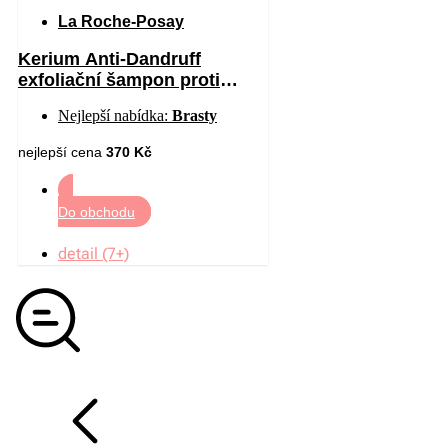
La Roche-Posay
Kerium Anti-Dandruff
exfoliační šampon proti
mastným lupům 200 ml
Nejlepší nabídka:
Brasty
nejlepší cena
370 Kč
Do obchodu
detail (7+)