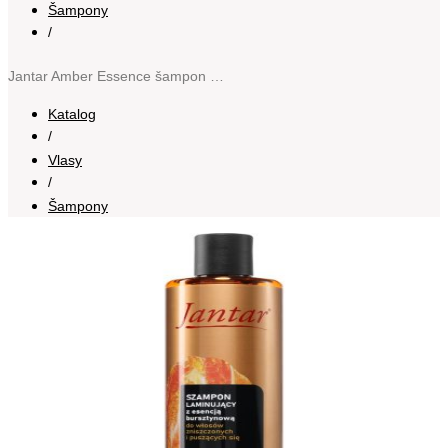
Šampony
/
Jantar Amber Essence šampon na poškozené vlasy s ceramidy 300 ml
Katalog
/
Vlasy
/
Šampony