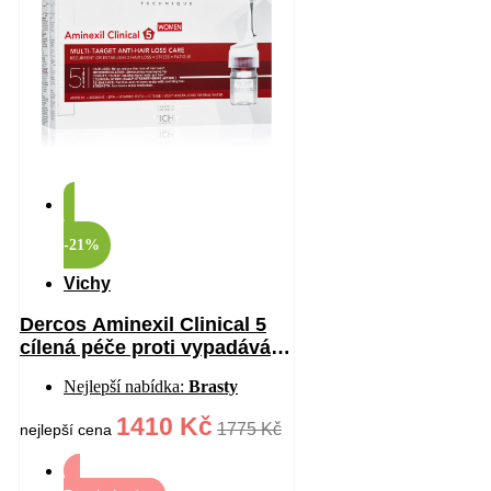
-21%
Vichy
Dercos Aminexil Clinical 5
cílená péče proti vypadávání
vlasů pro ženy 21×6 ml
Nejlepší nabídka:
Brasty
1410 Kč
1775 Kč
nejlepší cena