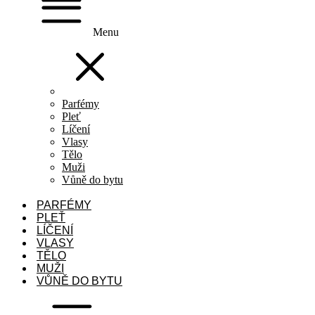
Menu
Parfémy
Pleť
Líčení
Vlasy
Tělo
Muži
Vůně do bytu
PARFÉMY
PLEŤ
LÍČENÍ
VLASY
TĚLO
MUŽI
VŮNĚ DO BYTU