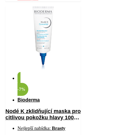
-7%
Bioderma
Nodé K zklidňující maska pro
citlivou pokožku hlavy 100
ml
Nejlepší nabídka:
Brasty