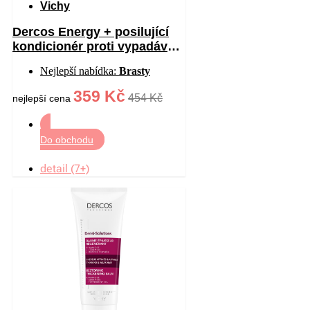
Vichy
Dercos Energy + posilující
kondicionér proti vypadávání
vlasů 200 ml
Nejlepší nabídka:
Brasty
359 Kč
454 Kč
nejlepší cena
Do obchodu
detail (7+)