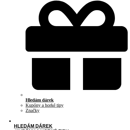
Hledám dárek
Kupóny a horké tipy
Značky
HLEDÁM DÁREK