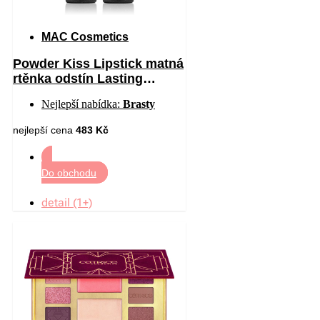
MAC Cosmetics
Powder Kiss Lipstick matná
rtěnka odstín Lasting
Passion 3 g
Nejlepší nabídka:
Brasty
nejlepší cena
483 Kč
Do obchodu
detail (1+)