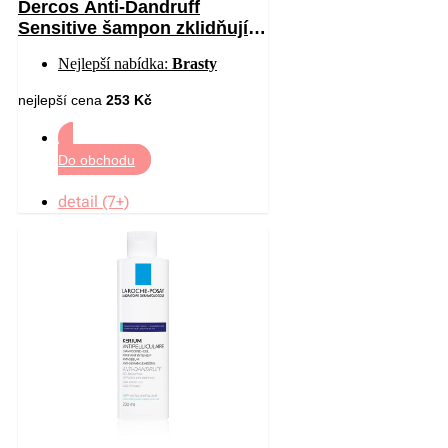
Dercos Anti-Dandruff
Sensitive šampon zklidňující
citlivou pokožku hlavy proti
Nejlepší nabídka:
Brasty
lupům 200 ml
nejlepší cena
253 Kč
Do obchodu
detail (7+)