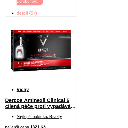
Do obchodu
detail (6+)
Vichy
Dercos Aminexil Clinical 5
cílená péče proti vypadávání
vlasů pro muže 21 x 6 ml
Nejlepší nabídka:
Brasty
nejlepší cena
1321 Kč