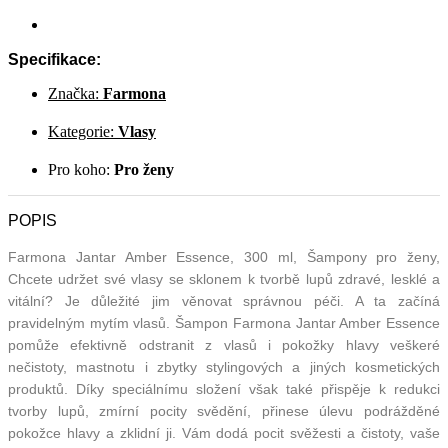
Specifikace:
Značka:
Farmona
Kategorie:
Vlasy
Pro koho:
Pro ženy
POPIS
Farmona Jantar Amber Essence, 300 ml, Šampony pro ženy,
Chcete udržet své vlasy se sklonem k tvorbě lupů zdravé, lesklé a
vitální? Je důležité jim věnovat správnou péči. A ta začíná
pravidelným mytím vlasů. Šampon Farmona Jantar Amber Essence
pomůže efektivně odstranit z vlasů i pokožky hlavy veškeré
nečistoty, mastnotu i zbytky stylingových a jiných kosmetických
produktů. Díky speciálnímu složení však také přispěje k redukci
tvorby lupů, zmírní pocity svědění, přinese úlevu podrážděné
pokožce hlavy a zklidní ji. Vám dodá pocit svěžesti a čistoty, vaše