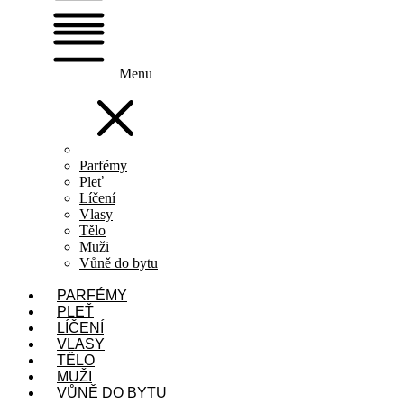
Menu
Parfémy
Pleť
Líčení
Vlasy
Tělo
Muži
Vůně do bytu
PARFÉMY
PLEŤ
LÍČENÍ
VLASY
TĚLO
MUŽI
VŮNĚ DO BYTU