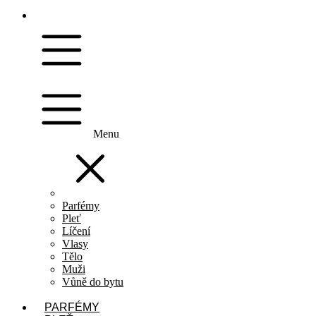
Menu
Parfémy
Pleť
Líčení
Vlasy
Tělo
Muži
Vůně do bytu
PARFÉMY