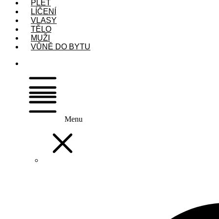
PLEŤ
LÍČENÍ
VLASY
TĚLO
MUŽI
VŮNĚ DO BYTU
Menu