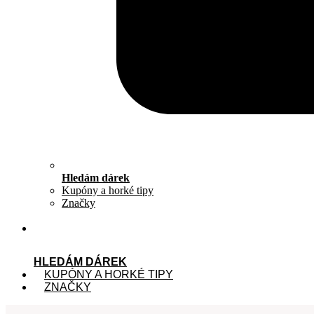
Hledám dárek
Kupóny a horké tipy
Značky
HLEDÁM DÁREK
KUPÓNY A HORKÉ TIPY
ZNAČKY