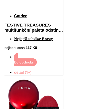
Catrice
FESTIVE TREASURES
multifunkční paleta odstín
C01 All I Want Is Velvet 12
Nejlepší nabídka:
Brasty
nejlepší cena
167 Kč
Do obchodu
detail (1+)