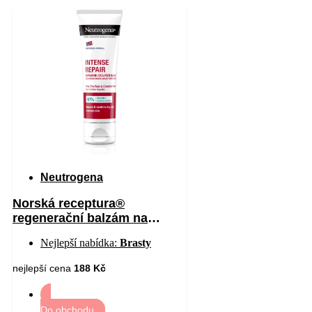
Neutrogena
Norská receptura®
regenerační balzám na
chodidla 50 ml
Nejlepší nabídka:
Brasty
nejlepší cena
188 Kč
Do obchodu