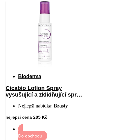
Bioderma
Cicabio Lotion Spray
vysušující a zklidňující sprej
pro podrážděnou pokožku 40
Nejlepší nabídka:
Brasty
ml
nejlepší cena
205 Kč
Do obchodu