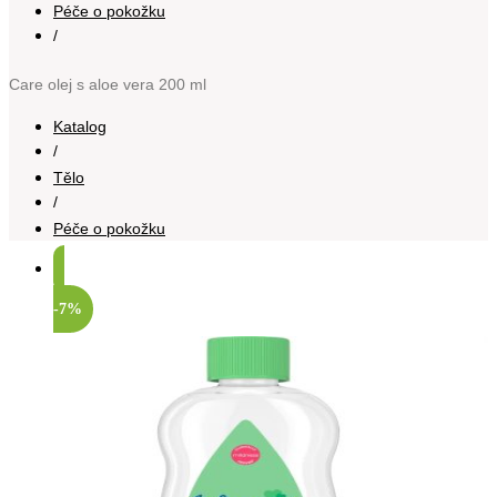
Péče o pokožku
/
Care olej s aloe vera 200 ml
Katalog
/
Tělo
/
Péče o pokožku
-7%