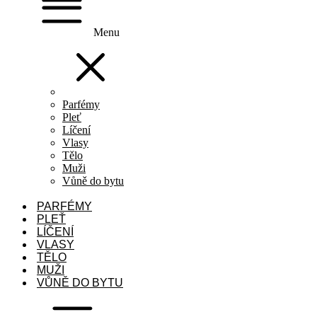
Menu
Parfémy
Pleť
Líčení
Vlasy
Tělo
Muži
Vůně do bytu
PARFÉMY
PLEŤ
LÍČENÍ
VLASY
TĚLO
MUŽI
VŮNĚ DO BYTU