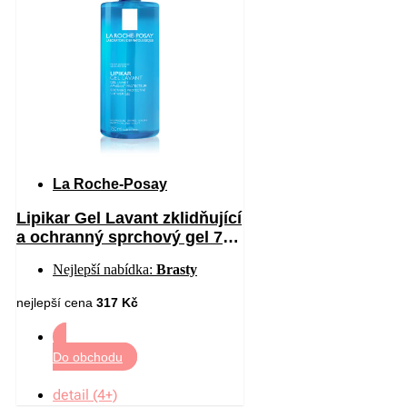
La Roche-Posay
Lipikar Gel Lavant zklidňující
a ochranný sprchový gel 750
ml
Nejlepší nabídka:
Brasty
nejlepší cena
317 Kč
Do obchodu
detail (4+)