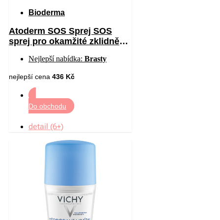
Bioderma
Atoderm SOS Sprej SOS
sprej pro okamžité zklidnění
pocitu svědění 200 ml
Nejlepší nabídka:
Brasty
nejlepší cena
436 Kč
Do obchodu
detail (6+)