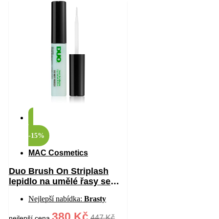
-15%
MAC Cosmetics
Duo Brush On Striplash
lepidlo na umělé řasy se
štětečkem odstín
Nejlepší nabídka:
Brasty
White/Clear 5 g
380 Kč
447 Kč
nejlepší cena