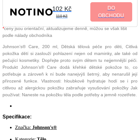
102 Kč
DO
OBCHODU
110 Kč
*
ceny jsou orientační, aktualizujeme denně, můžou se však lišit
podle nálady obchodníka
Johnson’s® Care, 200 ml, Dětská tělová péče pro děti, Citlivá
pokožka dětí si zaslouží pohlazení nejen od maminky, ale také od
pečující kosmetiky. Dopřejte proto svým dětem tu nejjemnější péči.
Produkt Johnson’s® Care dodá křehké dětské pokožce to, co
potřebuje a zároveň k ní bude nanejvýš šetrný, aby nenarušil její
přirozené funkce. Vlastnosti: hloubkově hydratuje hodí se i pro
citlivou až alergickou pokožku zabraňuje vysušování pokožky Jak
používat: Naneste na pokožku těla podle potřeby a jemně rozetřete.
Specifikace:
Značka:
Johnson's®
Kategorie:
Tělo