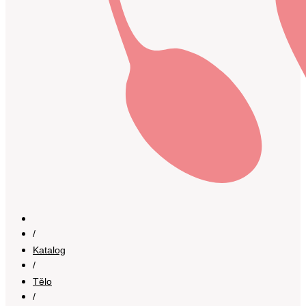
/
Katalog
/
Tělo
/