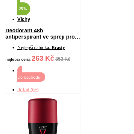
-25%
Vichy
Deodorant 48h
antiperspirant ve spreji proti
bílým a žlutým skvrnám 125
Nejlepší nabídka:
Brasty
ml
263 Kč
353 Kč
nejlepší cena
Do obchodu
detail (6+)