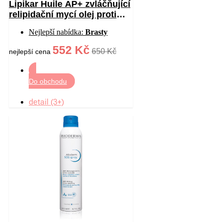
Lipikar Huile AP+ zvláčňující
relipidační mycí olej proti
podráždění 750 ml
Nejlepší nabídka:
Brasty
552 Kč
650 Kč
nejlepší cena
Do obchodu
detail (3+)