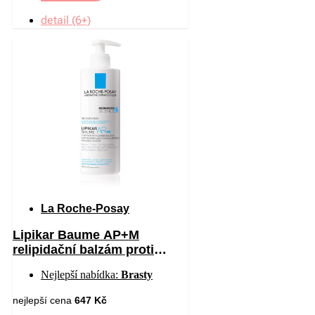
detail (6+)
La Roche-Posay
Lipikar Baume AP+M
relipidační balzám proti
podráždění a svědění
Nejlepší nabídka:
Brasty
pokožky 400 ml
nejlepší cena
647 Kč