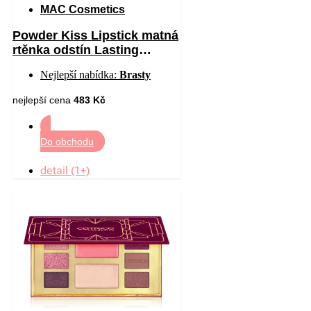
MAC Cosmetics
Powder Kiss Lipstick matná
rtěnka odstín Lasting
Passion 3 g
Nejlepší nabídka:
Brasty
nejlepší cena
483 Kč
Do obchodu
detail (1+)