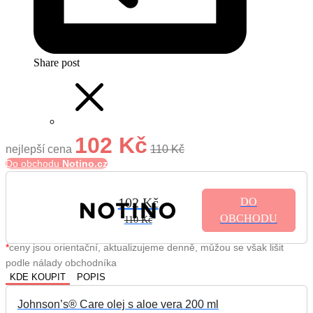
Share post
102 Kč
nejlepší cena
110 Kč
Do obchodu
Notino.cz
102 Kč
DO
OBCHODU
110 Kč
*
ceny jsou orientační, aktualizujeme denně, můžou se však lišit
podle nálady obchodníka
KDE KOUPIT
POPIS
Johnson’s® Care olej s aloe vera 200 ml