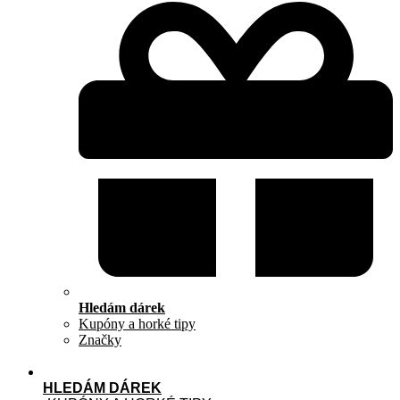
Hledám dárek
Kupóny a horké tipy
Značky
HLEDÁM DÁREK