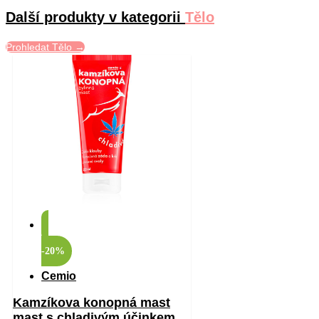
Další produkty v kategorii
Tělo
Prohledat Tělo →
-20%
Cemio
Kamzíkova konopná mast
mast s chladivým účinkem