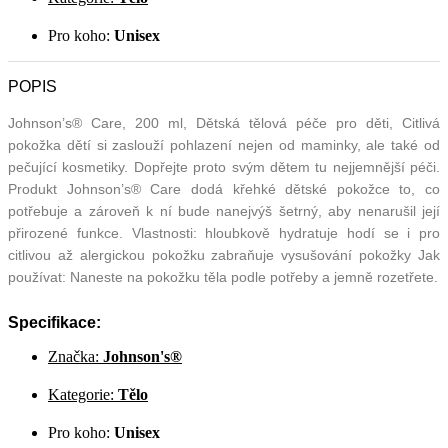
Pro koho:
Unisex
POPIS
Johnson’s® Care, 200 ml, Dětská tělová péče pro děti, Citlivá
pokožka dětí si zaslouží pohlazení nejen od maminky, ale také od
pečující kosmetiky. Dopřejte proto svým dětem tu nejjemnější péči.
Produkt Johnson’s® Care dodá křehké dětské pokožce to, co
potřebuje a zároveň k ní bude nanejvýš šetrný, aby nenarušil její
přirozené funkce. Vlastnosti: hloubkově hydratuje hodí se i pro
citlivou až alergickou pokožku zabraňuje vysušování pokožky Jak
používat: Naneste na pokožku těla podle potřeby a jemně rozetřete.
Specifikace:
Značka:
Johnson's®
Kategorie:
Tělo
Pro koho:
Unisex