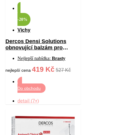
-20%
Vichy
Dercos Densi Solutions
obnovující balzám pro
hustotu vlasů 200 ml
Nejlepší nabídka:
Brasty
419 Kč
527 Kč
nejlepší cena
Do obchodu
detail (7+)