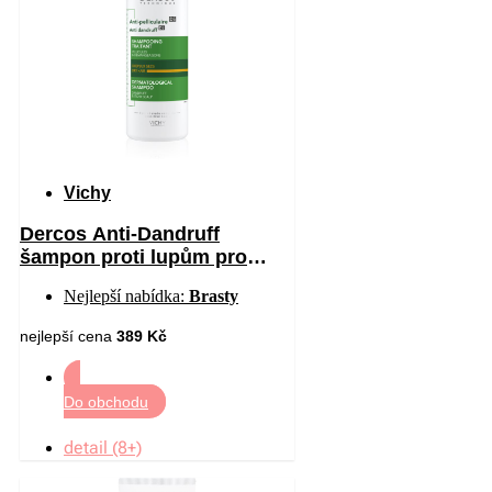
Vichy
Dercos Anti-Dandruff
šampon proti lupům pro
suché vlasy 390 ml
Nejlepší nabídka:
Brasty
nejlepší cena
389 Kč
Do obchodu
detail (8+)