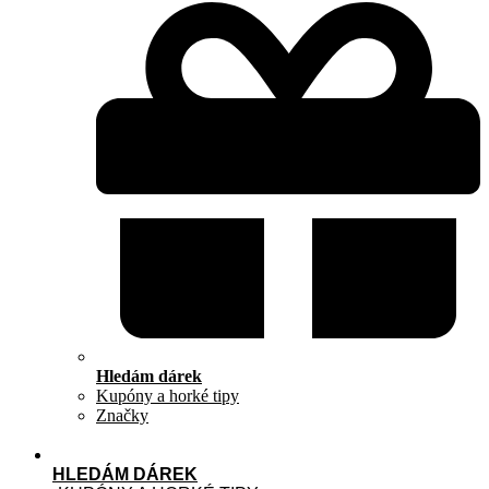
Hledám dárek
Kupóny a horké tipy
Značky
HLEDÁM DÁREK