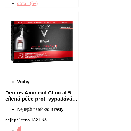
detail (6+)
Vichy
Dercos Aminexil Clinical 5
cílená péče proti vypadávání
vlasů pro muže 21 x 6 ml
Nejlepší nabídka:
Brasty
nejlepší cena
1321 Kč