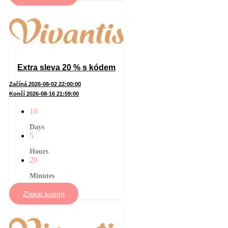
Extra sleva 20 % s kódem
Začíná 2026-08-02 22:00:00
Končí 2026-08-16 21:59:00
10
Days
5
Hours
29
Minutes
Získat kupón