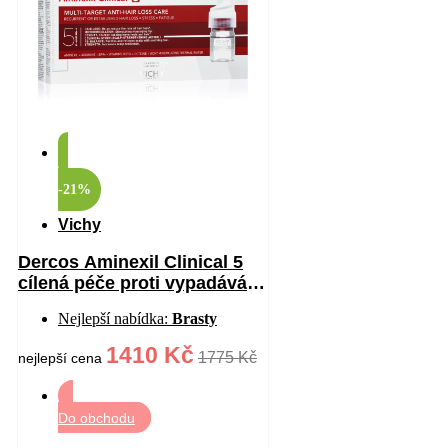
-21%
Vichy
Dercos Aminexil Clinical 5
cílená péče proti vypadávání
vlasů pro ženy 21×6 ml
Nejlepší nabídka:
Brasty
1410 Kč
1775 Kč
nejlepší cena
Do obchodu