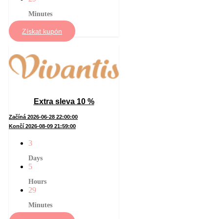
Minutes
Získat kupón
Extra sleva 10 %
Začíná 2026-06-28 22:00:00
Končí 2026-08-09 21:59:00
3
Days
5
Hours
29
Minutes