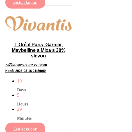
Získat kupón
L'Oréal Paris, Garnier,
Maybelline a Mixa s 30%
slevou
Začíná 2026-08-02 22:00:00
Končí 2026-08-16 21:59:00
10
Days
5
Hours
29
Minutes
Získat kupón