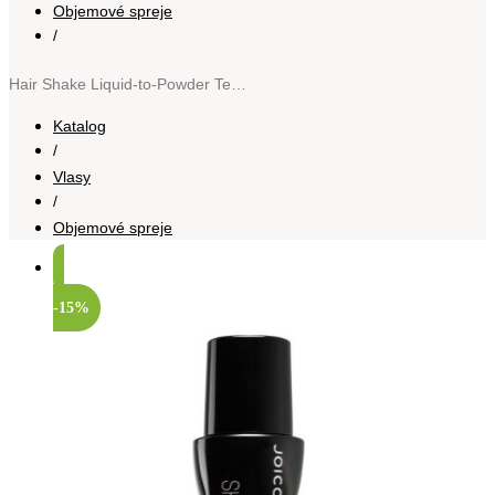
Objemové spreje
/
Hair Shake Liquid-to-Powder Texturizing Finisher stylingový sprej pro definici a tvar 150 ml
Katalog
/
Vlasy
/
Objemové spreje
-15%