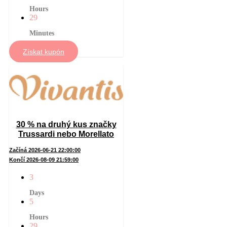
Hours
29
Minutes
Získat kupón
30 % na druhý kus značky
Trussardi nebo Morellato
Začíná 2026-06-21 22:00:00
Končí 2026-08-09 21:59:00
3
Days
5
Hours
29