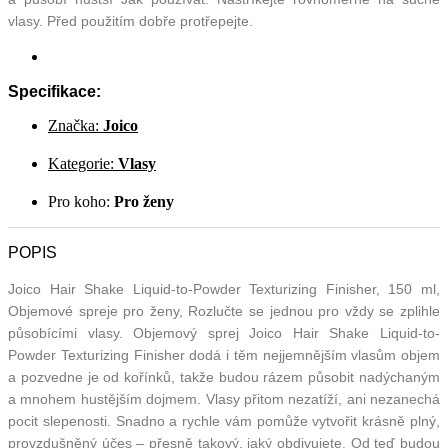
vlasy. Před použitím dobře protřepejte.
Specifikace:
Značka:
Joico
Kategorie:
Vlasy
Pro koho:
Pro ženy
POPIS
Joico Hair Shake Liquid-to-Powder Texturizing Finisher, 150 ml,
Objemové spreje pro ženy, Rozlučte se jednou pro vždy se zplihle
působícími vlasy. Objemový sprej Joico Hair Shake Liquid-to-
Powder Texturizing Finisher dodá i těm nejjemnějším vlasům objem
a pozvedne je od kořínků, takže budou rázem působit nadýchaným
a mnohem hustějším dojmem. Vlasy přitom nezatíží, ani nezanechá
pocit slepenosti. Snadno a rychle vám pomůže vytvořit krásně plný,
provzdušněný účes – přesně takový, jaký obdivujete. Od teď budou