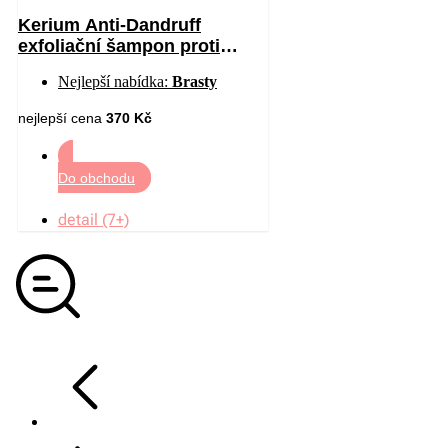
Kerium Anti-Dandruff
exfoliační šampon proti
mastným lupům 200 ml
Nejlepší nabídka:
Brasty
nejlepší cena
370 Kč
Do obchodu
detail (7+)