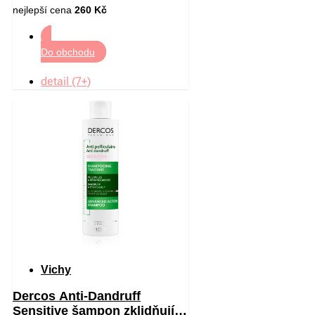
nejlepší cena
260 Kč
Do obchodu
detail (7+)
Vichy
Dercos Anti-Dandruff
Sensitive šampon zklidňující