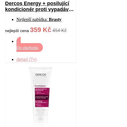
Dercos Energy + posilující
kondicionér proti vypadávání
vlasů 200 ml
Nejlepší nabídka:
Brasty
359 Kč
454 Kč
nejlepší cena
Do obchodu
detail (7+)