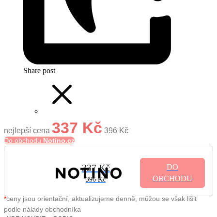
Share post
337 Kč
nejlepší cena
396 Kč
Do obchodu
Notino.cz
337 Kč
DO
OBCHODU
396 Kč
*
ceny jsou orientační, aktualizujeme denně, můžou se však lišit
podle nálady obchodníka