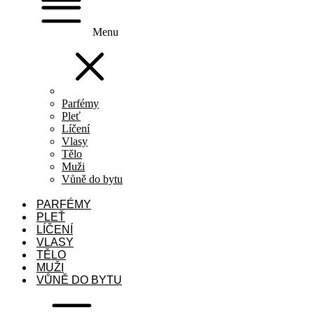
Menu
Parfémy
Pleť
Líčení
Vlasy
Tělo
Muži
Vůně do bytu
PARFÉMY
PLEŤ
LÍČENÍ
VLASY
TĚLO
MUŽI
VŮNĚ DO BYTU