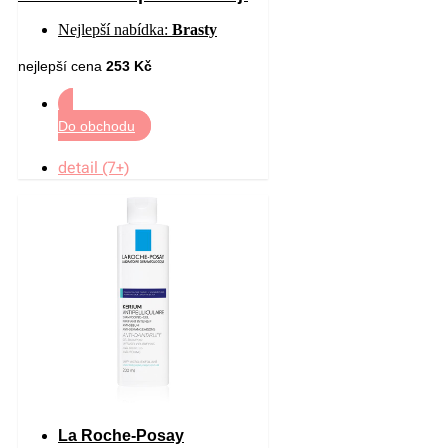
citlivou pokožku hlavy proti
Nejlepší nabídka:
Brasty
lupům 200 ml
nejlepší cena
253 Kč
Do obchodu
detail (7+)
La Roche-Posay