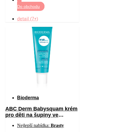
Do obchodu
detail (7+)
Bioderma
ABC Derm Babysquam krém
pro děti na šupiny ve
vlasech 40 ml
Nejlepší nabídka:
Brasty