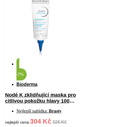
-7%
Bioderma
Nodé K zklidňující maska pro
citlivou pokožku hlavy 100
ml
Nejlepší nabídka:
Brasty
304 Kč
326 Kč
nejlepší cena