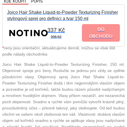
KDE KOUPIT
POPIS
Joico Hair Shake Liquid-to-Powder Texturizing Finisher
stylingový sprej pro definici a tvar 150 ml
337 Kč
DO
OBCHODU
396 Kč
*
ceny jsou orientační, aktualizujeme denně, můžou se však lišit
podle nálady obchodníka
Joico Hair Shake Liquid-to-Powder Texturizing Finisher, 150 ml,
Objemové spreje pro ženy, Rozlučte se jednou pro vždy se zplihle
působícími vlasy. Objemový sprej Joico Hair Shake Liquid-to-
Powder Texturizing Finisher dodá i těm nejjemnějším vlasům objem
a pozvedne je od kořínků, takže budou rázem působit nadýchaným
a mnohem hustějším dojmem. Vlasy přitom nezatíží, ani nezanechá
pocit slepenosti. Snadno a rychle vám pomůže vytvořit krásně plný,
provzdušněný účes – přesně takový, jaký obdivujete. Od teď budou
všichni ve vašem okolí obdivovat ten váš. Vlastnosti: dodává vlasům
objem od kořínků snadno a rychle se aplikuje vlasy jsou nadýchané
a působí hustší Jak používat: Nastříkejte rovnoměrně na suché