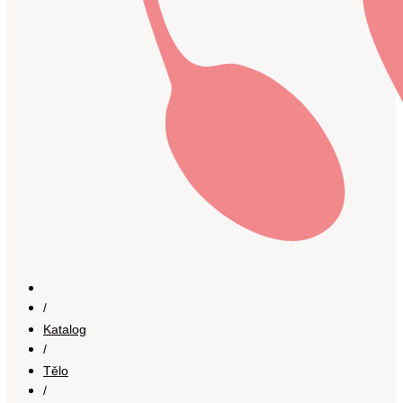
/
Katalog
/
Tělo
/