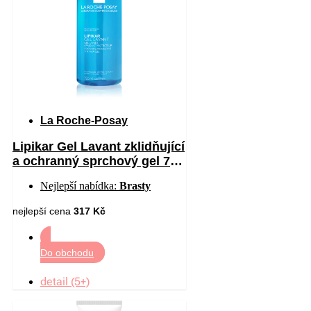
La Roche-Posay
Lipikar Gel Lavant zklidňující
a ochranný sprchový gel 750
ml
Nejlepší nabídka:
Brasty
nejlepší cena
317 Kč
Do obchodu
detail (5+)