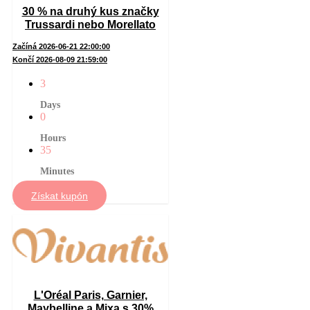
30 % na druhý kus značky
Trussardi nebo Morellato
Začíná 2026-06-21 22:00:00
Končí 2026-08-09 21:59:00
3
Days
0
Hours
35
Minutes
Získat kupón
L'Oréal Paris, Garnier,
Maybelline a Mixa s 30%