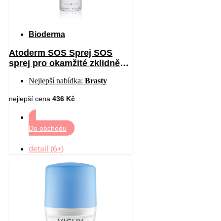
Bioderma
Atoderm SOS Sprej SOS
sprej pro okamžité zklidnění
pocitu svědění 200 ml
Nejlepší nabídka:
Brasty
nejlepší cena
436 Kč
Do obchodu
detail (6+)