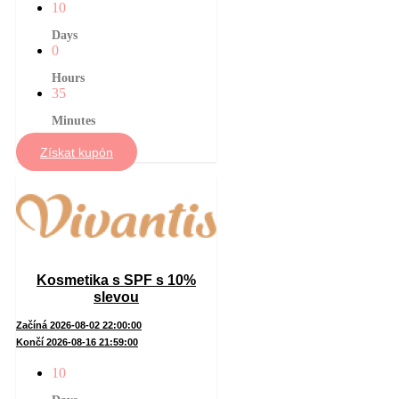
10
Days
0
Hours
35
Minutes
Získat kupón
Kosmetika s SPF s 10%
slevou
Začíná 2026-08-02 22:00:00
Končí 2026-08-16 21:59:00
10