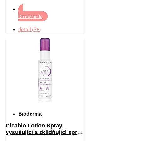
Do obchodu
detail (7+)
Bioderma
Cicabio Lotion Spray
vysušující a zklidňující sprej
pro podrážděnou pokožku 40