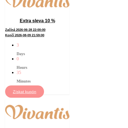
Extra sleva 10 %
Začíná 2026-06-28 22:00:00
Končí 2026-08-09 21:59:00
3
Days
0
Hours
35
Minutes
Získat kupón