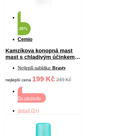
-20%
Cemio
Kamzíkova konopná mast
mast s chladivým účinkem
200 ml
Nejlepší nabídka:
Brasty
199 Kč
249 Kč
nejlepší cena
Do obchodu
detail (2+)