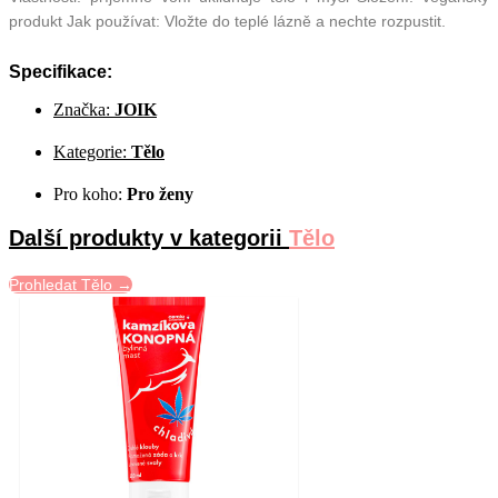
produkt Jak používat: Vložte do teplé lázně a nechte rozpustit.
Specifikace:
Značka:
JOIK
Kategorie:
Tělo
Pro koho:
Pro ženy
Další produkty v kategorii
Tělo
Prohledat Tělo →