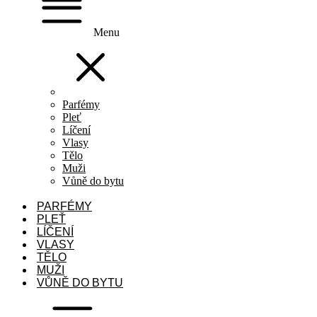
Menu
Parfémy
Pleť
Líčení
Vlasy
Tělo
Muži
Vůně do bytu
PARFÉMY
PLEŤ
LÍČENÍ
VLASY
TĚLO
MUŽI
VŮNĚ DO BYTU