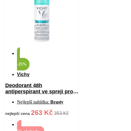
-25%
Vichy
Deodorant 48h
antiperspirant ve spreji proti
bílým a žlutým skvrnám 125
Nejlepší nabídka:
Brasty
ml
263 Kč
353 Kč
nejlepší cena
Do obchodu