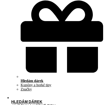
Hledám dárek
Kupóny a horké tipy
Značky
HLEDÁM DÁREK