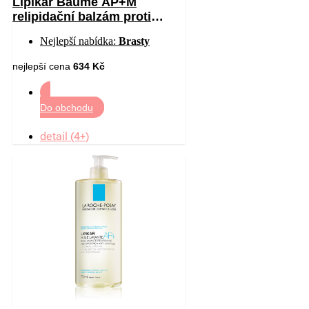
Lipikar Baume AP+M
relipidační balzám proti
podráždění a svědění
Nejlepší nabídka:
Brasty
pokožky 400 ml
nejlepší cena
634 Kč
Do obchodu
detail (4+)