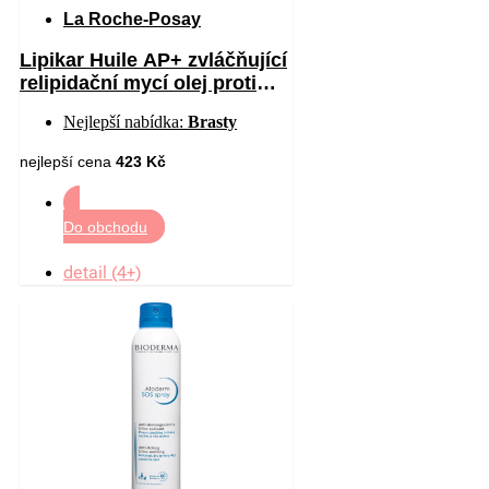
La Roche-Posay
Lipikar Huile AP+ zvláčňující
relipidační mycí olej proti
podráždění 750 ml
Nejlepší nabídka:
Brasty
nejlepší cena
423 Kč
Do obchodu
detail (4+)