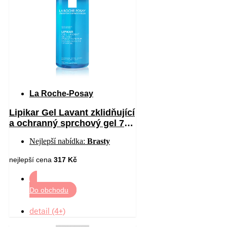
La Roche-Posay
Lipikar Gel Lavant zklidňující
a ochranný sprchový gel 750
ml
Nejlepší nabídka:
Brasty
nejlepší cena
317 Kč
Do obchodu
detail (4+)