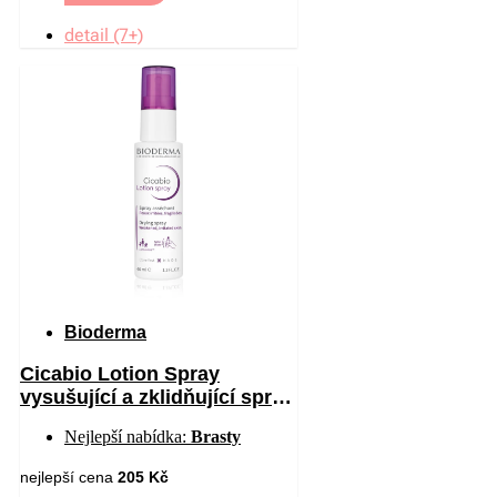
detail (7+)
Bioderma
Cicabio Lotion Spray
vysušující a zklidňující sprej
pro podrážděnou pokožku 40
Nejlepší nabídka:
Brasty
ml
nejlepší cena
205 Kč