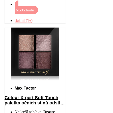
Do obchodu
detail (1+)
Max Factor
Colour X-pert Soft Touch
paletka očních stínů odstín
002 Crushed Blooms 4
Nejlepší nabídka:
Brasty