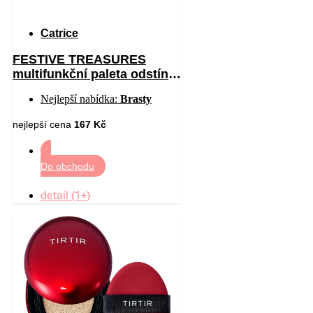
Catrice
FESTIVE TREASURES
multifunkční paleta odstín
C01 All I Want Is Velvet 12
Nejlepší nabídka:
Brasty
nejlepší cena
167 Kč
Do obchodu
detail (1+)