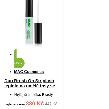
-15%
MAC Cosmetics
Duo Brush On Striplash
lepidlo na umělé řasy se
štětečkem odstín
Nejlepší nabídka:
Brasty
White/Clear 5 g
380 Kč
447 Kč
nejlepší cena