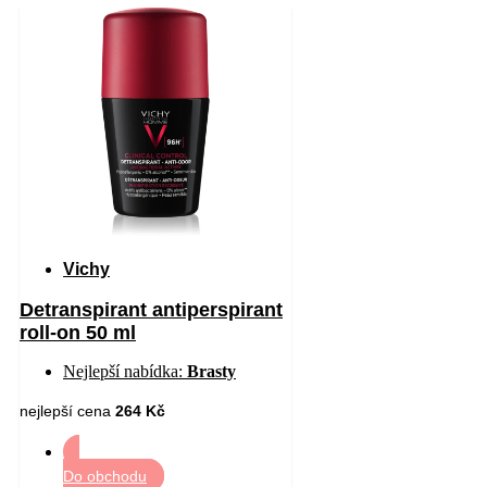
Vichy
Detranspirant antiperspirant
roll-on 50 ml
Nejlepší nabídka:
Brasty
nejlepší cena
264 Kč
Do obchodu