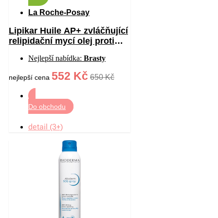
La Roche-Posay
Lipikar Huile AP+ zvláčňující
relipidační mycí olej proti
podráždění 750 ml
Nejlepší nabídka:
Brasty
552 Kč
650 Kč
nejlepší cena
Do obchodu
detail (3+)