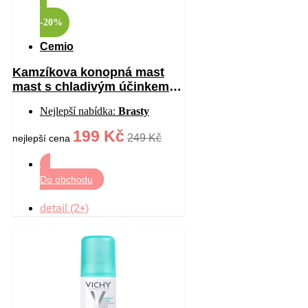
-20%
Cemio
Kamzíkova konopná mast
mast s chladivým účinkem
200 ml
Nejlepší nabídka:
Brasty
199 Kč
249 Kč
nejlepší cena
Do obchodu
detail (2+)