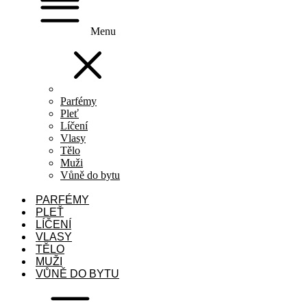
Menu
Parfémy
Pleť
Líčení
Vlasy
Tělo
Muži
Vůně do bytu
PARFÉMY
PLEŤ
LÍČENÍ
VLASY
TĚLO
MUŽI
VŮNĚ DO BYTU