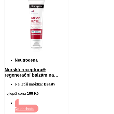
Neutrogena
Norská receptura®
regenerační balzám na
chodidla 50 ml
Nejlepší nabídka:
Brasty
nejlepší cena
188 Kč
Do obchodu