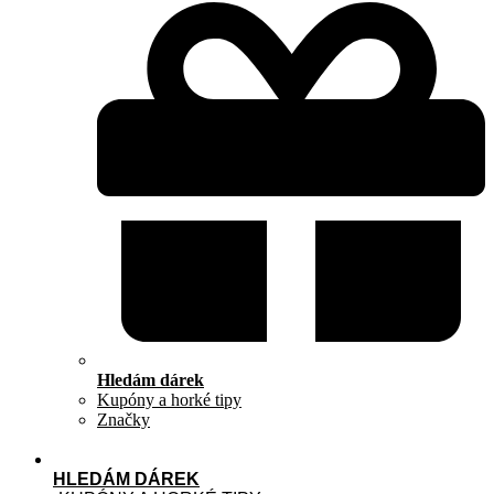
Hledám dárek
Kupóny a horké tipy
Značky
HLEDÁM DÁREK