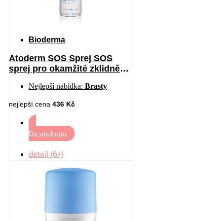
Bioderma
Atoderm SOS Sprej SOS
sprej pro okamžité zklidnění
pocitu svědění 200 ml
Nejlepší nabídka:
Brasty
nejlepší cena
436 Kč
Do obchodu
detail (6+)