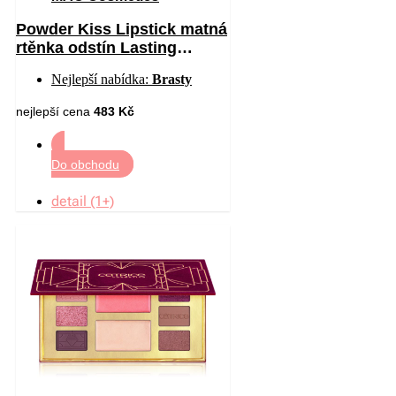
Powder Kiss Lipstick matná
rtěnka odstín Lasting
Passion 3 g
Nejlepší nabídka:
Brasty
nejlepší cena
483 Kč
Do obchodu
detail (1+)