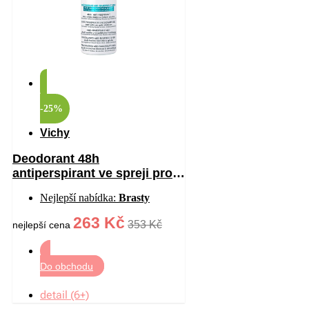
-25%
Vichy
Deodorant 48h
antiperspirant ve spreji proti
bílým a žlutým skvrnám 125
Nejlepší nabídka:
Brasty
ml
263 Kč
353 Kč
nejlepší cena
Do obchodu
detail (6+)