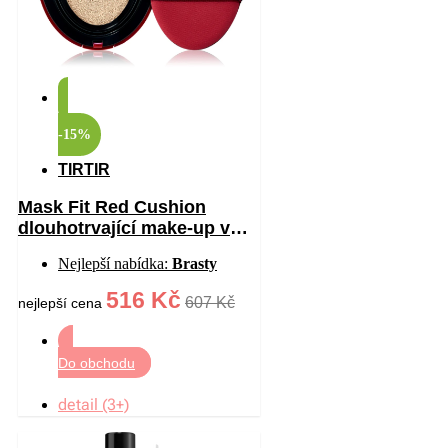
-15%
TIRTIR
Mask Fit Red Cushion
dlouhotrvající make-up v
houbičce s vysokou UV
Nejlepší nabídka:
Brasty
ochranou odstín 17W
French Vanilla 18 g
516 Kč
607 Kč
nejlepší cena
Do obchodu
detail (3+)