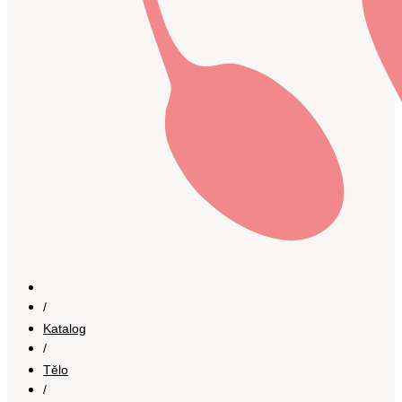
/
Katalog
/
Tělo
/