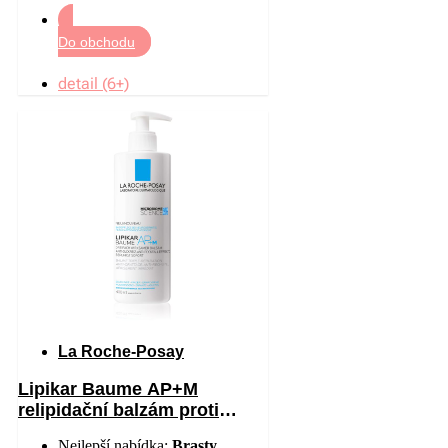
Do obchodu
detail (6+)
La Roche-Posay
Lipikar Baume AP+M
relipidační balzám proti
podráždění a svědění
Nejlepší nabídka:
Brasty