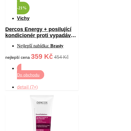
-21%
Vichy
Dercos Energy + posilující
kondicionér proti vypadávání
vlasů 200 ml
Nejlepší nabídka:
Brasty
359 Kč
454 Kč
nejlepší cena
Do obchodu
detail (7+)