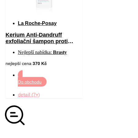
La Roche-Posay
Kerium Anti-Dandruff
exfoliační šampon proti
mastným lupům 200 ml
Nejlepší nabídka:
Brasty
nejlepší cena
370 Kč
Do obchodu
detail (7+)