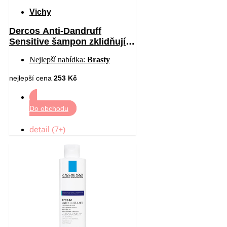
Vichy
Dercos Anti-Dandruff
Sensitive šampon zklidňující
citlivou pokožku hlavy proti
Nejlepší nabídka:
Brasty
lupům 200 ml
nejlepší cena
253 Kč
Do obchodu
detail (7+)