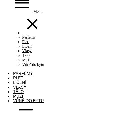
Menu
Parfémy
Pleť
Líčení
Vlasy
Tělo
Muži
Vůně do bytu
PARFÉMY
PLEŤ
LÍČENÍ
VLASY
TĚLO
MUŽI
VŮNĚ DO BYTU