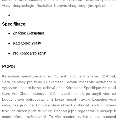
vlasy. Neoplachujte. Rozčešte. Upravte vlasy obvyklým způsobem.
Specifikace:
Značka:
Kérastase
Kategorie:
Vlasy
Pro koho:
Pro ženy
POPIS
Kérastase Specifique Aminexil Cure Anti-Chute Intensive, 42×6 ml,
Séra na vlasy pro ženy, O okamžitou dávku intenzivní hydratace a
výživy se postará bezoplachová péče Kérastase Specifique Aminexil
Cure Anti-Chute Intensive. Vašim vlasům dodá po umytí vše, co
budou právě potřebovat, aniž byste museli trávit v koupelně více
času, než je nutné. Pomůže vlasy uhladit a obnovit jejich přirozený
lesk i celistvost jejich struktury. Podpoří jejich regeneraci a přispěje k
snadnějšímu rozčesávání. To vše snadno, rychle a bez nutnosti