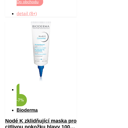
Do obchodu
detail (8+)
-7%
Bioderma
Nodé K zklidňující maska pro
citlivou pokožku hlavy 100