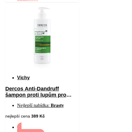
Vichy
Dercos Anti-Dandruff
šampon proti lupům pro
suché vlasy 390 ml
Nejlepší nabídka:
Brasty
nejlepší cena
389 Kč