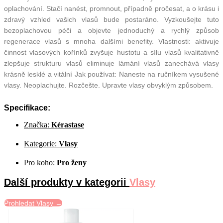
oplachování. Stačí nanést, promnout, případně pročesat, a o krásu i
zdravý vzhled vašich vlasů bude postaráno. Vyzkoušejte tuto
bezoplachovou péči a objevte jednoduchý a rychlý způsob
regenerace vlasů s mnoha dalšími benefity. Vlastnosti: aktivuje
činnost vlasových kořínků zvyšuje hustotu a sílu vlasů kvalitativně
zlepšuje strukturu vlasů eliminuje lámání vlasů zanechává vlasy
krásně lesklé a vitální Jak používat: Naneste na ručníkem vysušené
vlasy. Neoplachujte. Rozčešte. Upravte vlasy obvyklým způsobem.
Specifikace:
Značka:
Kérastase
Kategorie:
Vlasy
Pro koho:
Pro ženy
Další produkty v kategorii
Vlasy
Prohledat Vlasy →