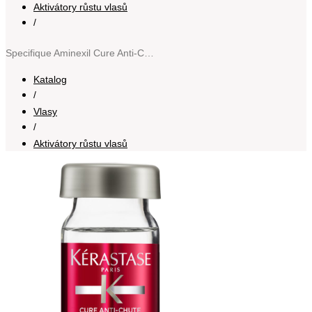
Aktivátory růstu vlasů
/
Specifique Aminexil Cure Anti-Chute Intensive intenzivní kúra proti vypadávání vlasů 42x6 ml
Katalog
/
Vlasy
/
Aktivátory růstu vlasů