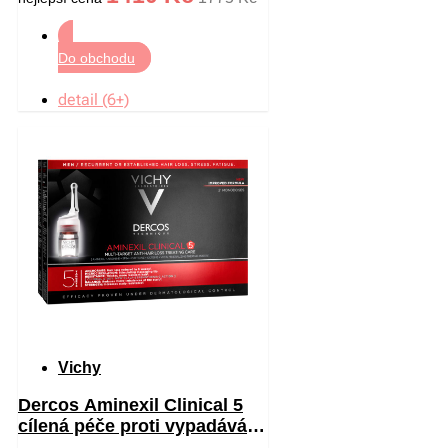
Do obchodu
detail (6+)
Vichy
Dercos Aminexil Clinical 5
cílená péče proti vypadávání
vlasů pro muže 21 x 6 ml