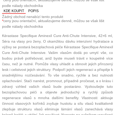
*
ceny jsou orientační, aktualizujeme denně, můžou se však lišit
podle nálady obchodníka
KDE KOUPIT
POPIS
Žádný obchod nenabízí tento produkt
*
ceny jsou orientační, aktualizujeme denně, můžou se však lišit
podle nálady obchodníka
Kérastase Specifique Aminexil Cure Anti-Chute Intensive, 42×6 ml,
Séra na vlasy pro ženy, O okamžitou dávku intenzivní hydratace a
výživy se postará bezoplachová péče Kérastase Specifique Aminexil
Cure Anti-Chute Intensive. Vašim vlasům dodá po umytí vše, co
budou právě potřebovat, aniž byste museli trávit v koupelně více
času, než je nutné. Pomůže vlasy uhladit a obnovit jejich přirozený
lesk i celistvost jejich struktury. Podpoří jejich regeneraci a přispěje k
snadnějšímu rozčesávání. To vše snadno, rychle a bez nutnosti
oplachování. Stačí nanést, promnout, případně pročesat, a o krásu i
zdravý vzhled vašich vlasů bude postaráno. Vyzkoušejte tuto
bezoplachovou péči a objevte jednoduchý a rychlý způsob
regenerace vlasů s mnoha dalšími benefity. Vlastnosti: aktivuje
činnost vlasových kořínků zvyšuje hustotu a sílu vlasů kvalitativně
zlepšuje strukturu vlasů eliminuje lámání vlasů zanechává vlasy
krásně lesklé a vitální Jak používat: Naneste na ručníkem vysušené