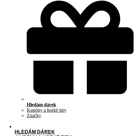
Hledám dárek
Kupóny a horké tipy
Značky
HLEDÁM DÁREK