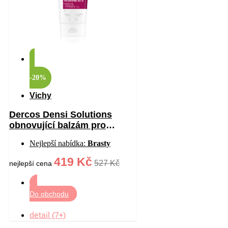
-20%
Vichy
Dercos Densi Solutions
obnovující balzám pro
hustotu vlasů 200 ml
Nejlepší nabídka:
Brasty
419 Kč
527 Kč
nejlepší cena
Do obchodu
detail (7+)