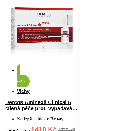
-21%
Vichy
Dercos Aminexil Clinical 5
cílená péče proti vypadávání
vlasů pro ženy 21×6 ml
Nejlepší nabídka:
Brasty
1410 Kč
1775 Kč
nejlepší cena