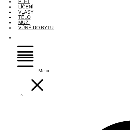
PLEŤ
LÍČENÍ
VLASY
TĚLO
MUŽI
VŮNĚ DO BYTU
Menu