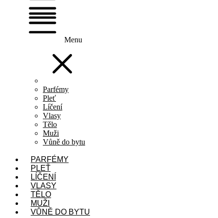
Menu
Parfémy
Pleť
Líčení
Vlasy
Tělo
Muži
Vůně do bytu
PARFÉMY
PLEŤ
LÍČENÍ
VLASY
TĚLO
MUŽI
VŮNĚ DO BYTU