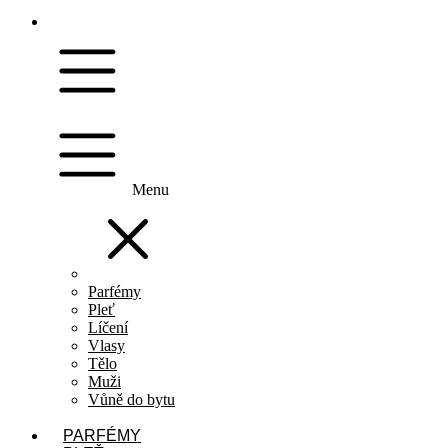
Menu
Parfémy
Pleť
Líčení
Vlasy
Tělo
Muži
Vůně do bytu
PARFÉMY