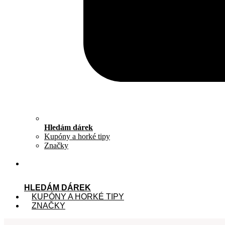
Hledám dárek
Kupóny a horké tipy
Značky
HLEDÁM DÁREK
KUPÓNY A HORKÉ TIPY
ZNAČKY