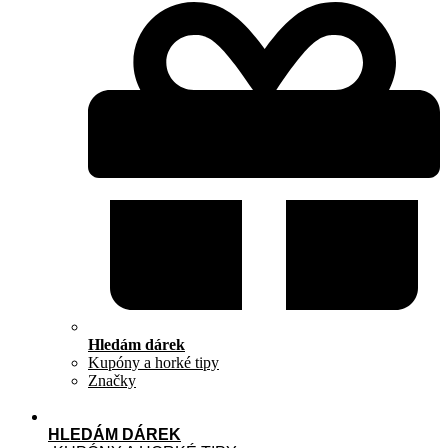
Hledám dárek
Kupóny a horké tipy
Značky
HLEDÁM DÁREK