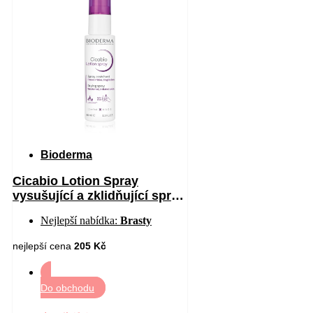
Bioderma
Cicabio Lotion Spray
vysušující a zklidňující sprej
pro podrážděnou pokožku 40
Nejlepší nabídka:
Brasty
ml
nejlepší cena
205 Kč
Do obchodu