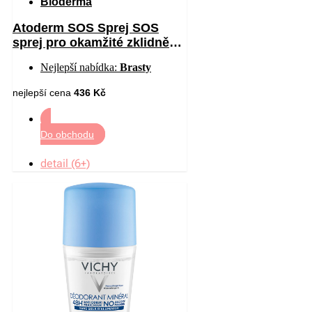
Bioderma
Atoderm SOS Sprej SOS
sprej pro okamžité zklidnění
pocitu svědění 200 ml
Nejlepší nabídka:
Brasty
nejlepší cena
436 Kč
Do obchodu
detail (6+)