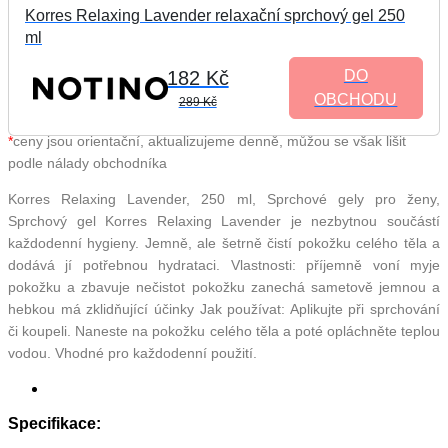
Korres Relaxing Lavender relaxační sprchový gel 250
ml
182 Kč
DO
OBCHODU
289 Kč
*
ceny jsou orientační, aktualizujeme denně, můžou se však lišit
podle nálady obchodníka
Korres Relaxing Lavender, 250 ml, Sprchové gely pro ženy,
Sprchový gel Korres Relaxing Lavender je nezbytnou součástí
každodenní hygieny. Jemně, ale šetrně čistí pokožku celého těla a
dodává jí potřebnou hydrataci. Vlastnosti: příjemně voní myje
pokožku a zbavuje nečistot pokožku zanechá sametově jemnou a
hebkou má zklidňující účinky Jak používat: Aplikujte při sprchování
či koupeli. Naneste na pokožku celého těla a poté opláchněte teplou
vodou. Vhodné pro každodenní použití.
Specifikace: