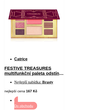
Catrice
FESTIVE TREASURES
multifunkční paleta odstín
C01 All I Want Is Velvet 12
Nejlepší nabídka:
Brasty
nejlepší cena
167 Kč
Do obchodu