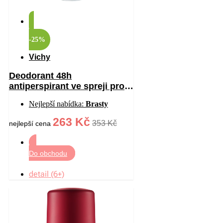
-25%
Vichy
Deodorant 48h
antiperspirant ve spreji proti
bílým a žlutým skvrnám 125
Nejlepší nabídka:
Brasty
ml
263 Kč
353 Kč
nejlepší cena
Do obchodu
detail (6+)