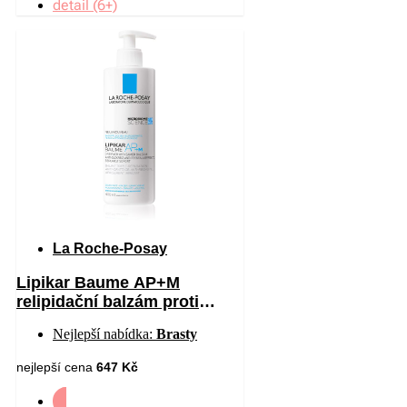
detail (6+)
La Roche-Posay
Lipikar Baume AP+M
relipidační balzám proti
podráždění a svědění
Nejlepší nabídka:
Brasty
pokožky 400 ml
nejlepší cena
647 Kč