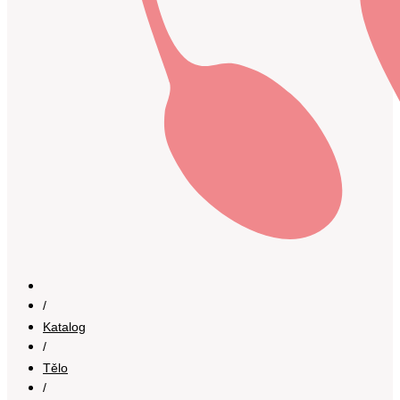
/
Katalog
/
Tělo
/