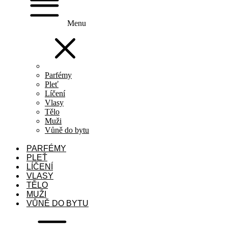
Menu
Parfémy
Pleť
Líčení
Vlasy
Tělo
Muži
Vůně do bytu
PARFÉMY
PLEŤ
LÍČENÍ
VLASY
TĚLO
MUŽI
VŮNĚ DO BYTU