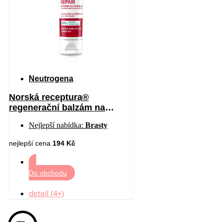
Neutrogena
Norská receptura®
regenerační balzám na
chodidla 50 ml
Nejlepší nabídka:
Brasty
nejlepší cena
194 Kč
Do obchodu
detail (4+)