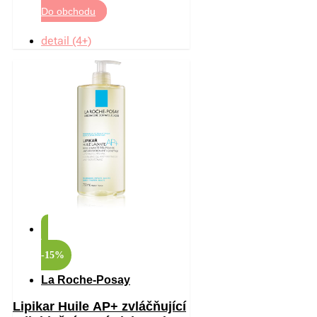
Do obchodu
detail (4+)
-15%
La Roche-Posay
Lipikar Huile AP+ zvláčňující