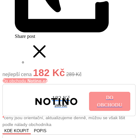
Share post
182 Kč
nejlepší cena
289 Kč
Do obchodu
Notino.cz
182 Kč
DO
OBCHODU
289 Kč
*
ceny jsou orientační, aktualizujeme denně, můžou se však lišit
podle nálady obchodníka
KDE KOUPIT
POPIS