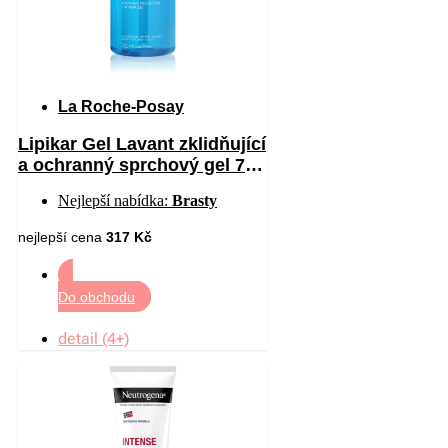
La Roche-Posay
Lipikar Gel Lavant zklidňující
a ochranný sprchový gel 750
ml
Nejlepší nabídka:
Brasty
nejlepší cena
317 Kč
Do obchodu
detail (4+)