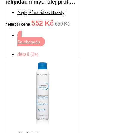
relipidační mycí olej proti
podráždění 750 ml
Nejlepší nabídka:
Brasty
552 Kč
650 Kč
nejlepší cena
Do obchodu
detail (3+)