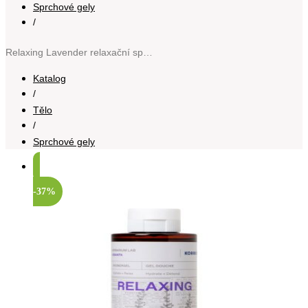
Sprchové gely
/
Relaxing Lavender relaxační sprchový gel 250 ml
Katalog
/
Tělo
/
Sprchové gely
-37%