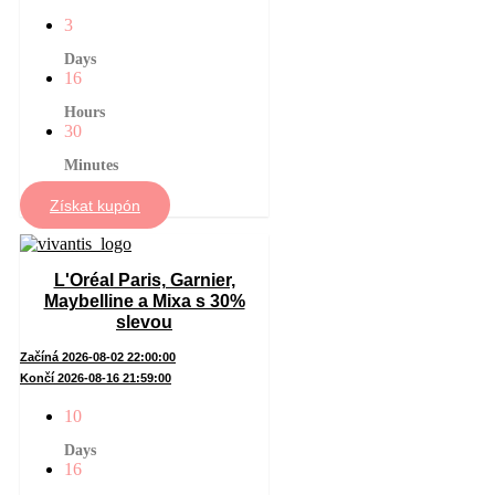
3
Days
16
Hours
30
Minutes
Získat kupón
L'Oréal Paris, Garnier,
Maybelline a Mixa s 30%
slevou
Začíná 2026-08-02 22:00:00
Končí 2026-08-16 21:59:00
10
Days
16