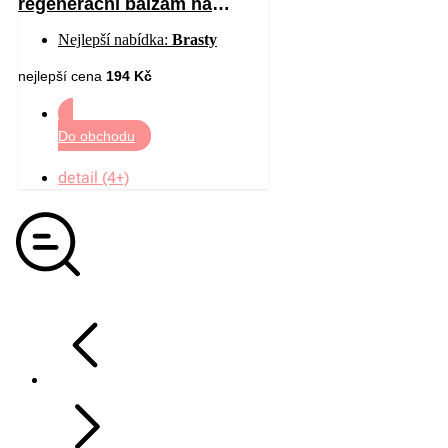
regenerační balzám na
chodidla 50 ml
Nejlepší nabídka:
Brasty
nejlepší cena
194 Kč
Do obchodu
detail (4+)