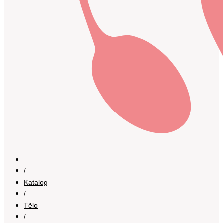
/
Katalog
/
Tělo
/