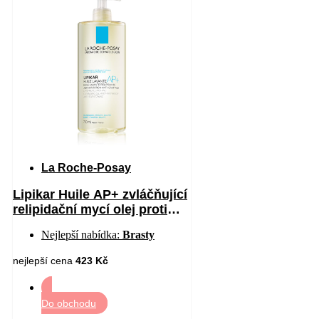
La Roche-Posay
Lipikar Huile AP+ zvláčňující
relipidační mycí olej proti
podráždění 750 ml
Nejlepší nabídka:
Brasty
nejlepší cena
423 Kč
Do obchodu