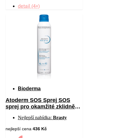
detail (4+)
Bioderma
Atoderm SOS Sprej SOS
sprej pro okamžité zklidnění
pocitu svědění 200 ml
Nejlepší nabídka:
Brasty
nejlepší cena
436 Kč