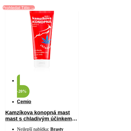
Prohledat Tělo →
-20%
Cemio
Kamzíkova konopná mast
mast s chladivým účinkem
200 ml
Nejlepší nabídka:
Brasty