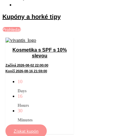
Kupóny a horké tipy
Prohledat
Kosmetika s SPF s 10%
slevou
Začíná 2026-08-02 22:00:00
Končí 2026-08-16 21:59:00
10
Days
16
Hours
30
Minutes
Získat kupón