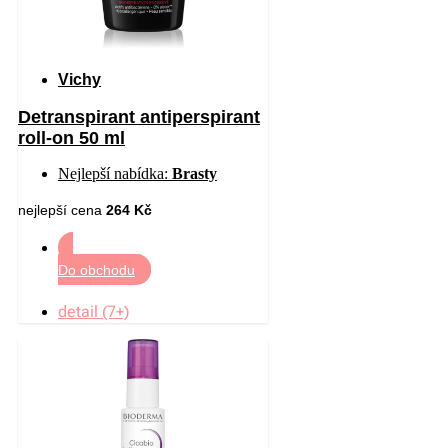
Vichy
Detranspirant antiperspirant
roll-on 50 ml
Nejlepší nabídka:
Brasty
nejlepší cena
264 Kč
Do obchodu
detail (7+)