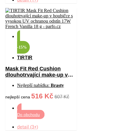
-15%
TIRTIR
Mask Fit Red Cushion
dlouhotrvající make-up v
houbičce s vysokou UV
Nejlepší nabídka:
Brasty
ochranou odstín 17W
French Vanilla 18 g
516 Kč
607 Kč
nejlepší cena
Do obchodu
detail (3+)