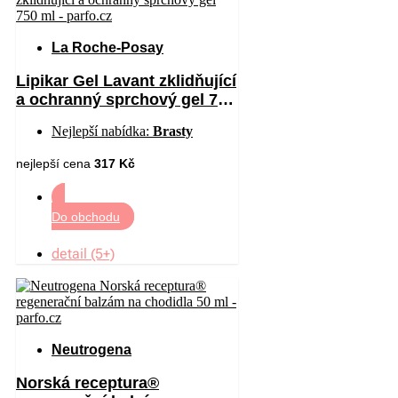
La Roche-Posay
Lipikar Gel Lavant zklidňující
a ochranný sprchový gel 750
ml
Nejlepší nabídka:
Brasty
nejlepší cena
317 Kč
Do obchodu
detail (5+)
Neutrogena
Norská receptura®