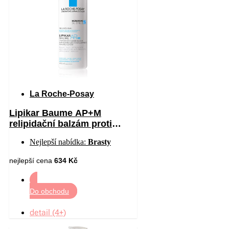
La Roche-Posay
Lipikar Baume AP+M
relipidační balzám proti
podráždění a svědění
Nejlepší nabídka:
Brasty
pokožky 400 ml
nejlepší cena
634 Kč
Do obchodu
detail (4+)