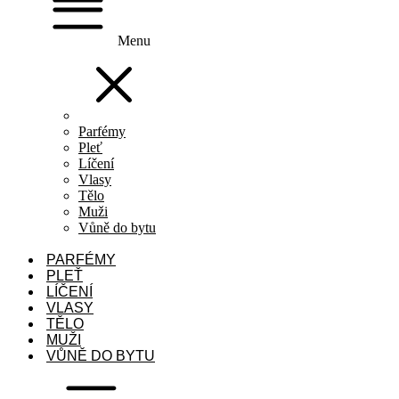
Menu
Parfémy
Pleť
Líčení
Vlasy
Tělo
Muži
Vůně do bytu
PARFÉMY
PLEŤ
LÍČENÍ
VLASY
TĚLO
MUŽI
VŮNĚ DO BYTU