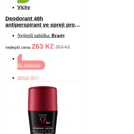
Vichy
Deodorant 48h
antiperspirant ve spreji proti
bílým a žlutým skvrnám 125
Nejlepší nabídka:
Brasty
ml
263 Kč
353 Kč
nejlepší cena
Do obchodu
detail (6+)