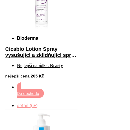
Bioderma
Cicabio Lotion Spray
vysušující a zklidňující sprej
pro podrážděnou pokožku 40
Nejlepší nabídka:
Brasty
ml
nejlepší cena
205 Kč
Do obchodu
detail (6+)