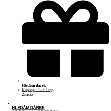
Hledám dárek
Kupóny a horké tipy
Značky
HLEDÁM DÁREK