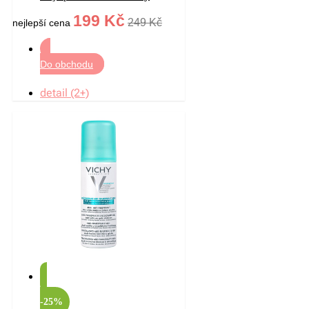
199 Kč
249 Kč
nejlepší cena
Do obchodu
detail (2+)
-25%