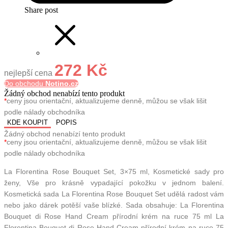
Share post
272 Kč
nejlepší cena
Do obchodu
Notino.cz
Žádný obchod nenabízí tento produkt
*
ceny jsou orientační, aktualizujeme denně, můžou se však lišit
podle nálady obchodníka
KDE KOUPIT
POPIS
Žádný obchod nenabízí tento produkt
*
ceny jsou orientační, aktualizujeme denně, můžou se však lišit
podle nálady obchodníka
La Florentina Rose Bouquet Set, 3×75 ml, Kosmetické sady pro
ženy, Vše pro krásně vypadající pokožku v jednom balení.
Kosmetická sada La Florentina Rose Bouquet Set udělá radost vám
nebo jako dárek potěší vaše blízké. Sada obsahuje: La Florentina
Bouquet di Rose Hand Cream přírodní krém na ruce 75 ml La
Florentina Bouquet di Rose Hand Cream přírodní krém na ruce 75