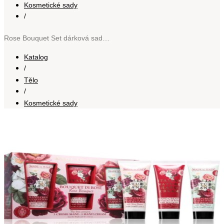
Kosmetické sady
/
Rose Bouquet Set dárková sada na ruce
Katalog
/
Tělo
/
Kosmetické sady