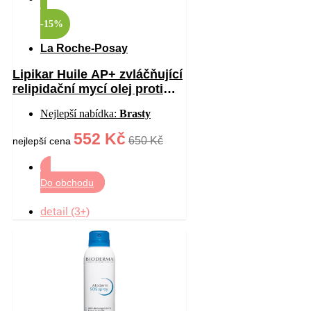
-15%
La Roche-Posay
Lipikar Huile AP+ zvláčňující
relipidační mycí olej proti
podráždění 750 ml
Nejlepší nabídka:
Brasty
552 Kč
650 Kč
nejlepší cena
Do obchodu
detail (3+)