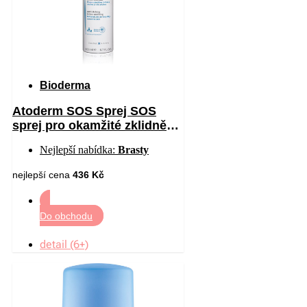
Bioderma
Atoderm SOS Sprej SOS
sprej pro okamžité zklidnění
pocitu svědění 200 ml
Nejlepší nabídka:
Brasty
nejlepší cena
436 Kč
Do obchodu
detail (6+)