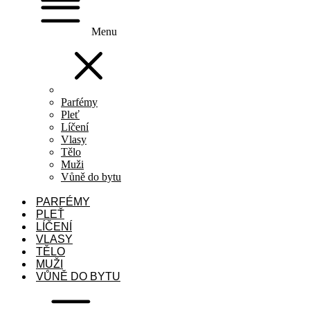
Menu
Parfémy
Pleť
Líčení
Vlasy
Tělo
Muži
Vůně do bytu
PARFÉMY
PLEŤ
LÍČENÍ
VLASY
TĚLO
MUŽI
VŮNĚ DO BYTU