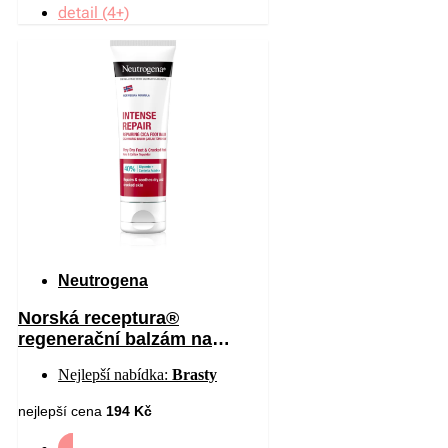
detail (4+)
Neutrogena
Norská receptura®
regenerační balzám na
chodidla 50 ml
Nejlepší nabídka:
Brasty
nejlepší cena
194 Kč