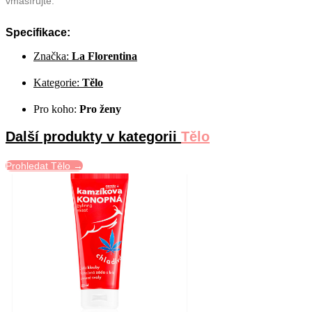
vmasírujte.
Specifikace:
Značka:
La Florentina
Kategorie:
Tělo
Pro koho:
Pro ženy
Další produkty v kategorii
Tělo
Prohledat Tělo →