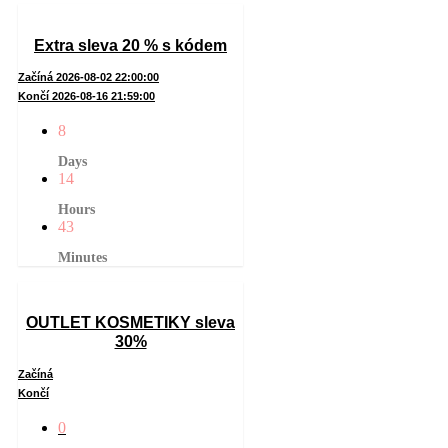
Extra sleva 20 % s kódem
Začíná 2026-08-02 22:00:00
Končí 2026-08-16 21:59:00
8
Days
14
Hours
43
Minutes
OUTLET KOSMETIKY sleva
30%
Začíná
Končí
0