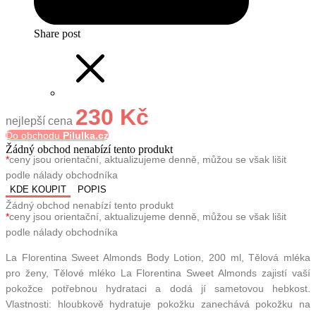
Share post
230 Kč
nejlepší cena
Do obchodu
Pilulka.cz
Žádný obchod nenabízí tento produkt
*
ceny jsou orientační, aktualizujeme denně, můžou se však lišit
podle nálady obchodníka
KDE KOUPIT
POPIS
Žádný obchod nenabízí tento produkt
*
ceny jsou orientační, aktualizujeme denně, můžou se však lišit
podle nálady obchodníka
La Florentina Sweet Almonds Body Lotion, 200 ml, Tělová mléka
pro ženy, Tělové mléko La Florentina Sweet Almonds zajistí vaší
pokožce potřebnou hydrataci a dodá jí sametovou hebkost.
Vlastnosti: hloubkově hydratuje pokožku zanechává pokožku na