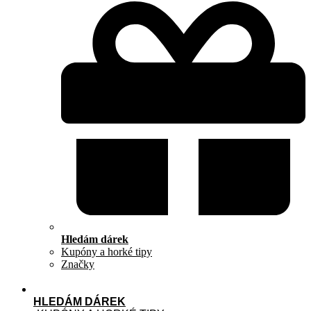
Hledám dárek
Kupóny a horké tipy
Značky
HLEDÁM DÁREK