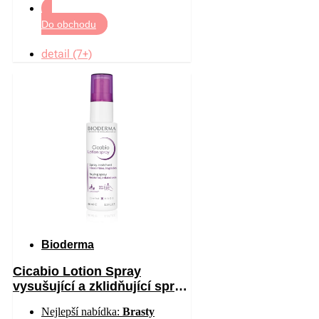
Do obchodu
detail (7+)
Bioderma
Cicabio Lotion Spray
vysušující a zklidňující sprej
pro podrážděnou pokožku 40
Nejlepší nabídka:
Brasty
ml