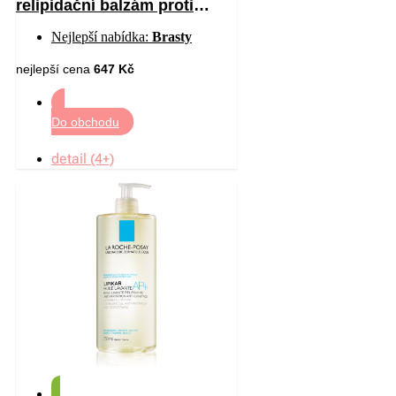
relipidační balzám proti
podráždění a svědění
Nejlepší nabídka:
Brasty
pokožky 400 ml
nejlepší cena
647 Kč
Do obchodu
detail (4+)