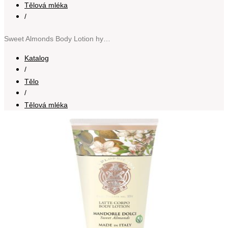
Tělová mléka
/
Sweet Almonds Body Lotion hydratační tělové mléko s mandlovým olejem 200 ml
Katalog
/
Tělo
/
Tělová mléka