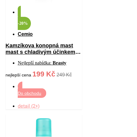
-20%
Cemio
Kamzíkova konopná mast
mast s chladivým účinkem
200 ml
Nejlepší nabídka:
Brasty
199 Kč
249 Kč
nejlepší cena
Do obchodu
detail (2+)