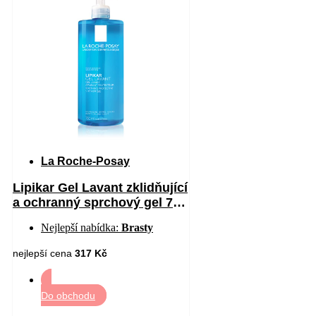
La Roche-Posay
Lipikar Gel Lavant zklidňující
a ochranný sprchový gel 750
ml
Nejlepší nabídka:
Brasty
nejlepší cena
317 Kč
Do obchodu