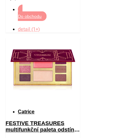
Do obchodu
detail (1+)
Catrice
FESTIVE TREASURES
multifunkční paleta odstín
C01 All I Want Is Velvet 12