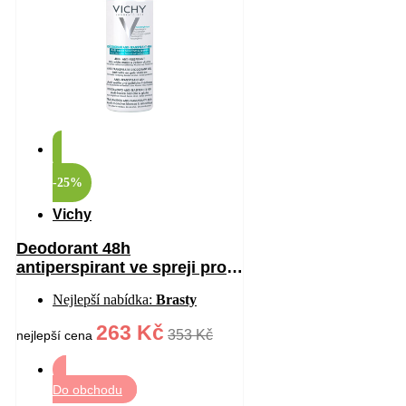
-25%
Vichy
Deodorant 48h
antiperspirant ve spreji proti
bílým a žlutým skvrnám 125
Nejlepší nabídka:
Brasty
ml
263 Kč
353 Kč
nejlepší cena
Do obchodu