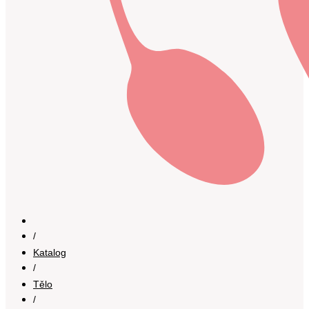
/
Katalog
/
Tělo
/