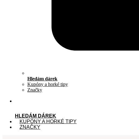
Hledám dárek
Kupóny a horké tipy
Značky
HLEDÁM DÁREK
KUPÓNY A HORKÉ TIPY
ZNAČKY