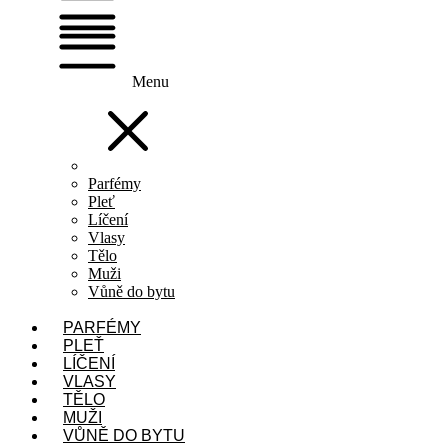
Menu
Parfémy
Pleť
Líčení
Vlasy
Tělo
Muži
Vůně do bytu
PARFÉMY
PLEŤ
LÍČENÍ
VLASY
TĚLO
MUŽI
VŮNĚ DO BYTU