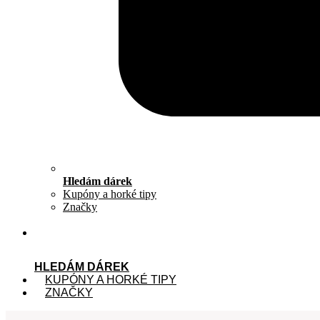
Hledám dárek
Kupóny a horké tipy
Značky
HLEDÁM DÁREK
KUPÓNY A HORKÉ TIPY
ZNAČKY