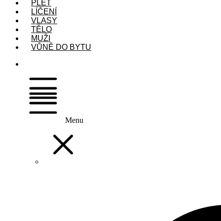
PLEŤ
LÍČENÍ
VLASY
TĚLO
MUŽI
VŮNĚ DO BYTU
Menu