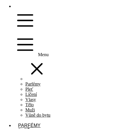
Menu
Parfémy
Pleť
Líčení
Vlasy
Tělo
Muži
Vůně do bytu
PARFÉMY