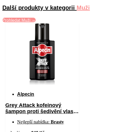
Další produkty v kategorii
Muži
Prohledat Muži →
Alpecin
Grey Attack kofeinový
šampon proti šedivění vlasů
pro muže 200 ml
Nejlepší nabídka:
Brasty