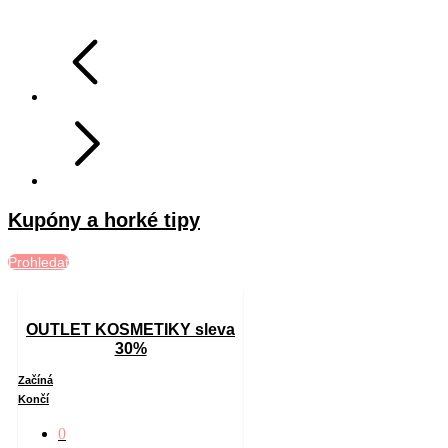
Kupóny a horké tipy
Prohledat
OUTLET KOSMETIKY sleva
30%
Začíná
Končí
0