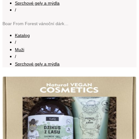
Sprchové gely a mýdla
/
Boar From Forest vánoční dárková sada na tělo
Katalog
/
Muži
/
Sprchové gely a mýdla