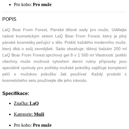
Pro koho:
Pro muže
POPIS
LaQ Boar From Forest, Pánské tělové sady pro muže, Udělejte
radost kosmetickým setem LaQ Boar From Forest, který je plný
pánské kosmetiky pečující o tělo. Potěší každého moderního muže,
který dbá o svůj zevnějšek. Sada obsahuje: tělový balzám 200 ml
LaQ Boar From Forest sprchový gel 8 v 1 500 ml Vlastnosti: potěší
všechny muže možnost vytvoření denní rutiny přípravky jsou
speciálně vyvinuty pro potřeby mužské pokožky zajišťuje komplexní
péči o mužskou pokožku Jak používat: Každý produkt z
kosmetického setu používejte dle jeho návodu.
Specifikace:
Značka:
LaQ
Kategorie:
Muži
Pro koho:
Pro muže