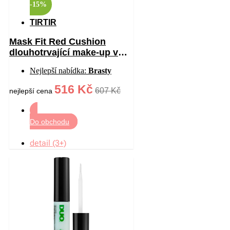
-15%
TIRTIR
Mask Fit Red Cushion
dlouhotrvající make-up v
houbičce s vysokou UV
Nejlepší nabídka:
Brasty
ochranou odstín 17W
French Vanilla 18 g
516 Kč
607 Kč
nejlepší cena
Do obchodu
detail (3+)