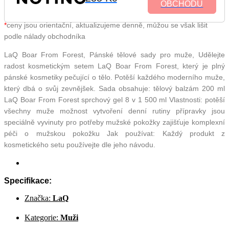
OBCHODU
*
ceny jsou orientační, aktualizujeme denně, můžou se však lišit
podle nálady obchodníka
LaQ Boar From Forest, Pánské tělové sady pro muže, Udělejte
radost kosmetickým setem LaQ Boar From Forest, který je plný
pánské kosmetiky pečující o tělo. Potěší každého moderního muže,
který dbá o svůj zevnějšek. Sada obsahuje: tělový balzám 200 ml
LaQ Boar From Forest sprchový gel 8 v 1 500 ml Vlastnosti: potěší
všechny muže možnost vytvoření denní rutiny přípravky jsou
speciálně vyvinuty pro potřeby mužské pokožky zajišťuje komplexní
péči o mužskou pokožku Jak používat: Každý produkt z
kosmetického setu používejte dle jeho návodu.
Specifikace:
Značka:
LaQ
Kategorie:
Muži