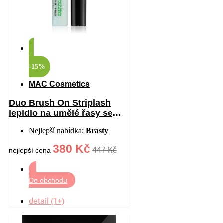
-15%
MAC Cosmetics
Duo Brush On Striplash
lepidlo na umělé řasy se
štětečkem odstín
Nejlepší nabídka:
Brasty
White/Clear 5 g
380 Kč
447 Kč
nejlepší cena
Do obchodu
detail (1+)