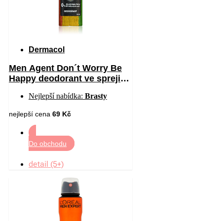
Dermacol
Men Agent Don´t Worry Be
Happy deodorant ve spreji
bez obsahu hliníku 150 ml
Nejlepší nabídka:
Brasty
nejlepší cena
69 Kč
Do obchodu
detail (5+)