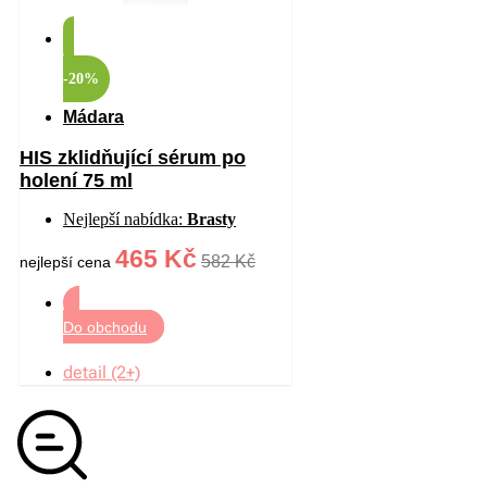
-20%
Mádara
HIS zklidňující sérum po
holení 75 ml
Nejlepší nabídka:
Brasty
465 Kč
582 Kč
nejlepší cena
Do obchodu
detail (2+)