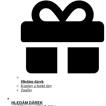
Hledám dárek
Kupóny a horké tipy
Značky
HLEDÁM DÁREK