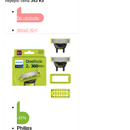
nejlepší cena
343 Kč
Do obchodu
detail (6+)
-15%
Philips