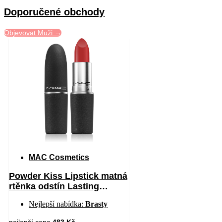
Doporučené obchody
Objevovat Muži →
MAC Cosmetics
Powder Kiss Lipstick matná
rtěnka odstín Lasting
Passion 3 g
Nejlepší nabídka:
Brasty
nejlepší cena
483 Kč