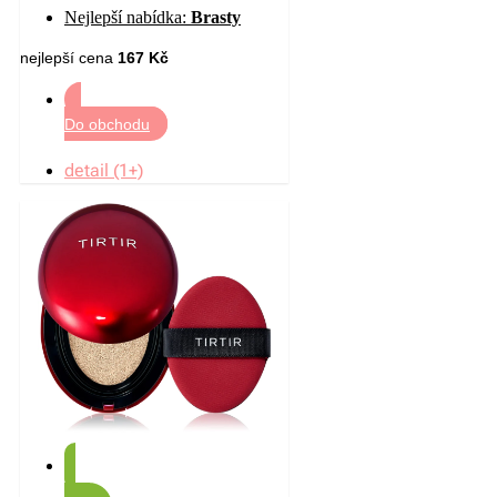
C01 All I Want Is Velvet 12
Nejlepší nabídka:
Brasty
nejlepší cena
167 Kč
Do obchodu
detail (1+)