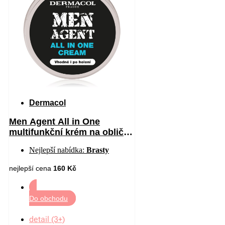
Dermacol
Men Agent All in One
multifunkční krém na obličej
pro muže 70 ml
Nejlepší nabídka:
Brasty
nejlepší cena
160 Kč
Do obchodu
detail (3+)