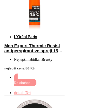
L’Oréal Paris
Men Expert Thermic Resist
antiperspirant ve spreji 150
ml
Nejlepší nabídka:
Brasty
nejlepší cena
86 Kč
Do obchodu
detail (3+)