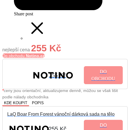
Share post
255 Kč
nejlepší cena
Do obchodu
Notino.cz
DO
255 Kč
OBCHODU
*
ceny jsou orientační, aktualizujeme denně, můžou se však lišit
podle nálady obchodníka
KDE KOUPIT
POPIS
LaQ Boar From Forest vánoční dárková sada na tělo
DO
255 Kč