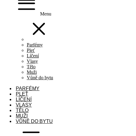
Menu
Parfémy
Pleť
Líčení
Vlasy
Tělo
Muži
Vůně do bytu
PARFÉMY
PLEŤ
LÍČENÍ
VLASY
TĚLO
MUŽI
VŮNĚ DO BYTU