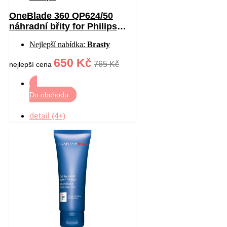
OneBlade 360 QP624/50
náhradní břity for Philips
OneBlade 360 2 ks
Nejlepší nabídka:
Brasty
650 Kč
765 Kč
nejlepší cena
Do obchodu
detail (4+)