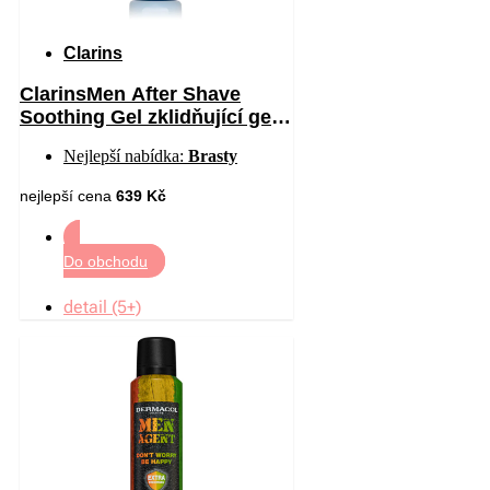
Clarins
ClarinsMen After Shave
Soothing Gel zklidňující gel
po holení 75 ml
Nejlepší nabídka:
Brasty
nejlepší cena
639 Kč
Do obchodu
detail (5+)