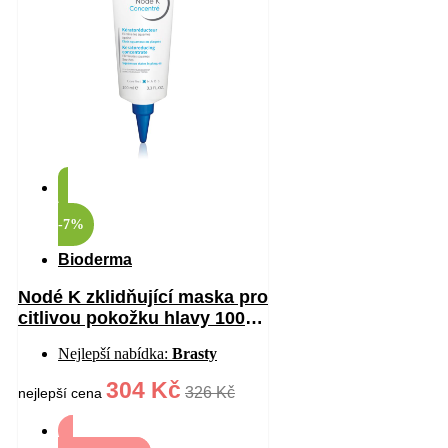
-7%
Bioderma
Nodé K zklidňující maska pro
citlivou pokožku hlavy 100
ml
Nejlepší nabídka:
Brasty
304 Kč
326 Kč
nejlepší cena