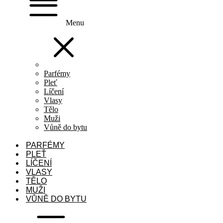
Menu
Parfémy
Pleť
Líčení
Vlasy
Tělo
Muži
Vůně do bytu
PARFÉMY
PLEŤ
LÍČENÍ
VLASY
TĚLO
MUŽI
VŮNĚ DO BYTU