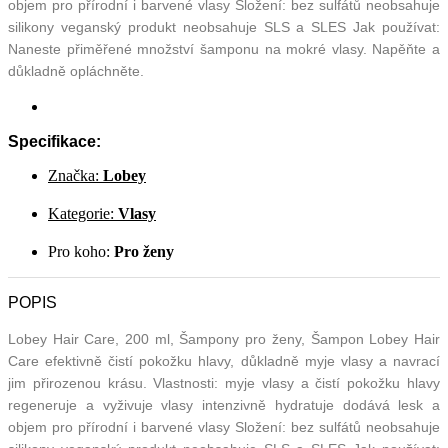
objem pro přírodní i barvené vlasy Složení: bez sulfátů neobsahuje
silikony veganský produkt neobsahuje SLS a SLES Jak používat:
Naneste přiměřené množství šamponu na mokré vlasy. Napěňte a
důkladně opláchněte.
Specifikace:
Značka:
Lobey
Kategorie:
Vlasy
Pro koho:
Pro ženy
POPIS
Lobey Hair Care, 200 ml, Šampony pro ženy, Šampon Lobey Hair
Care efektivně čistí pokožku hlavy, důkladně myje vlasy a navrací
jim přirozenou krásu. Vlastnosti: myje vlasy a čistí pokožku hlavy
regeneruje a vyživuje vlasy intenzivně hydratuje dodává lesk a
objem pro přírodní i barvené vlasy Složení: bez sulfátů neobsahuje