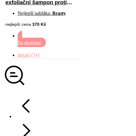
exfoliační šampon proti
mastným lupům 200 ml
Nejlepší nabídka:
Brasty
nejlepší cena
370 Kč
Do obchodu
detail (7+)