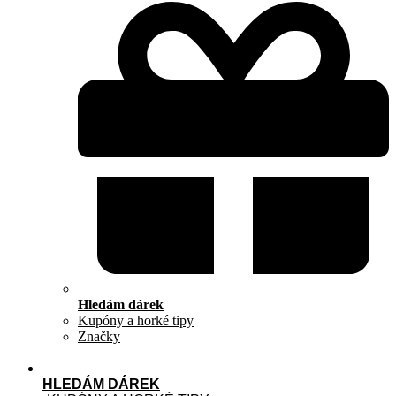
Hledám dárek
Kupóny a horké tipy
Značky
HLEDÁM DÁREK