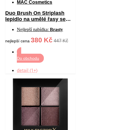
MAC Cosmetics
Duo Brush On Striplash
lepidlo na umělé řasy se
štětečkem odstín
Nejlepší nabídka:
Brasty
White/Clear 5 g
380 Kč
447 Kč
nejlepší cena
Do obchodu
detail (1+)