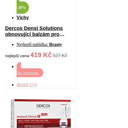
-20%
Vichy
Dercos Densi Solutions
obnovující balzám pro
hustotu vlasů 200 ml
Nejlepší nabídka:
Brasty
419 Kč
527 Kč
nejlepší cena
Do obchodu
detail (7+)