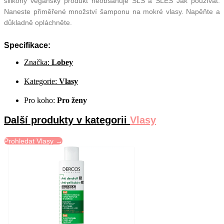
silikony veganský produkt neobsahuje SLS a SLES Jak používat:
Naneste přiměřené množství šamponu na mokré vlasy. Napěňte a
důkladně opláchněte.
Specifikace:
Značka:
Lobey
Kategorie:
Vlasy
Pro koho:
Pro ženy
Další produkty v kategorii
Vlasy
Prohledat Vlasy →