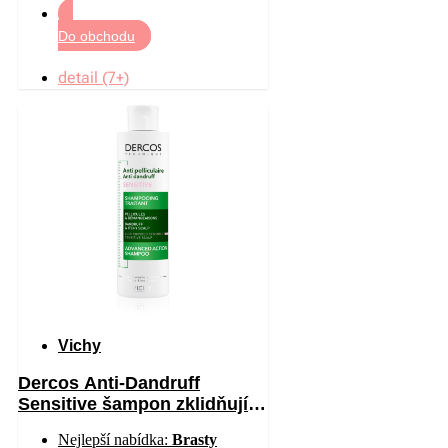
Do obchodu
detail (7+)
Vichy
Dercos Anti-Dandruff
Sensitive šampon zklidňující
citlivou pokožku hlavy proti
Nejlepší nabídka:
Brasty
lupům 200 ml