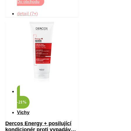
Do obchodu
detail (7+)
-21%
Vichy
Dercos Energy + posilující
kondicionér proti vypadávání