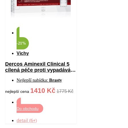
-21%
Vichy
Dercos Aminexil Clinical 5
cílená péče proti vypadávání
vlasů pro ženy 21×6 ml
Nejlepší nabídka:
Brasty
1410 Kč
1775 Kč
nejlepší cena
Do obchodu
detail (6+)