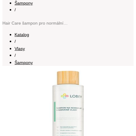
Šampony
/
Hair Care šampon pro normální až jemné barvené vlasy 200 ml
Katalog
/
Vlasy
/
Šampony