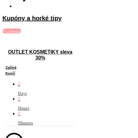
Kupóny a horké tipy
Prohledat
OUTLET KOSMETIKY sleva
30%
Začíná
Končí
0
Days
0
Hours
0
Minutes