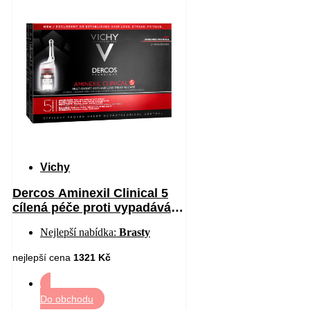
Vichy
Dercos Aminexil Clinical 5
cílená péče proti vypadávání
vlasů pro muže 21 x 6 ml
Nejlepší nabídka:
Brasty
nejlepší cena
1321 Kč
Do obchodu