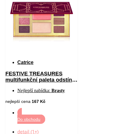
Catrice
FESTIVE TREASURES
multifunkční paleta odstín
C01 All I Want Is Velvet 12
Nejlepší nabídka:
Brasty
nejlepší cena
167 Kč
Do obchodu
detail (1+)