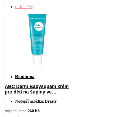
detail (7+)
Bioderma
ABC Derm Babysquam krém
pro děti na šupiny ve
vlasech 40 ml
Nejlepší nabídka:
Brasty
nejlepší cena
260 Kč