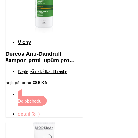
Vichy
Dercos Anti-Dandruff
šampon proti lupům pro
suché vlasy 390 ml
Nejlepší nabídka:
Brasty
nejlepší cena
389 Kč
Do obchodu
detail (8+)