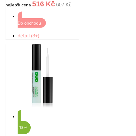
French Vanilla 18 g
516 Kč
607 Kč
nejlepší cena
Do obchodu
detail (3+)
-15%