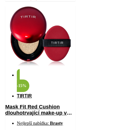
-15%
TIRTIR
Mask Fit Red Cushion
dlouhotrvající make-up v
houbičce s vysokou UV
Nejlepší nabídka:
Brasty
ochranou odstín 17W