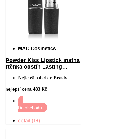
MAC Cosmetics
Powder Kiss Lipstick matná
rtěnka odstín Lasting
Passion 3 g
Nejlepší nabídka:
Brasty
nejlepší cena
483 Kč
Do obchodu
detail (1+)