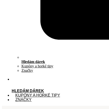
Hledám dárek
Kupóny a horké tipy
Značky
HLEDÁM DÁREK
KUPÓNY A HORKÉ TIPY
ZNAČKY