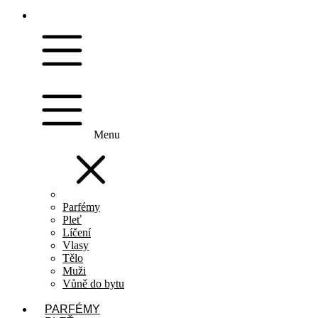
Menu
Parfémy
Pleť
Líčení
Vlasy
Tělo
Muži
Vůně do bytu
PARFÉMY