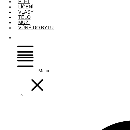
PLEŤ
LÍČENÍ
VLASY
TĚLO
MUŽI
VŮNĚ DO BYTU
Menu