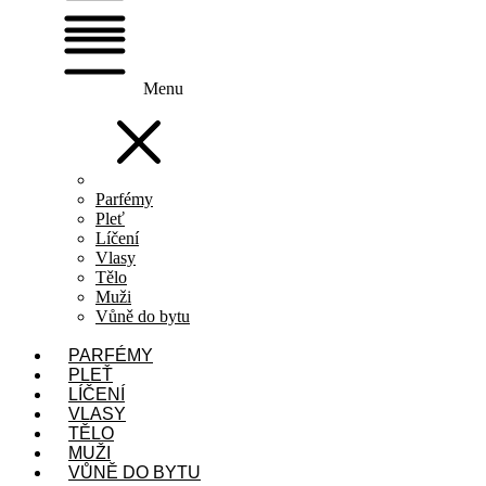
Menu
Parfémy
Pleť
Líčení
Vlasy
Tělo
Muži
Vůně do bytu
PARFÉMY
PLEŤ
LÍČENÍ
VLASY
TĚLO
MUŽI
VŮNĚ DO BYTU