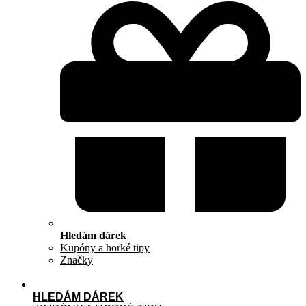
Hledám dárek
Kupóny a horké tipy
Značky
HLEDÁM DÁREK