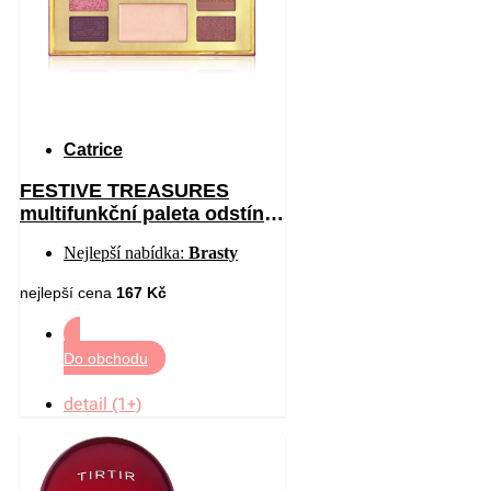
Catrice
FESTIVE TREASURES
multifunkční paleta odstín
C01 All I Want Is Velvet 12
Nejlepší nabídka:
Brasty
nejlepší cena
167 Kč
Do obchodu
detail (1+)