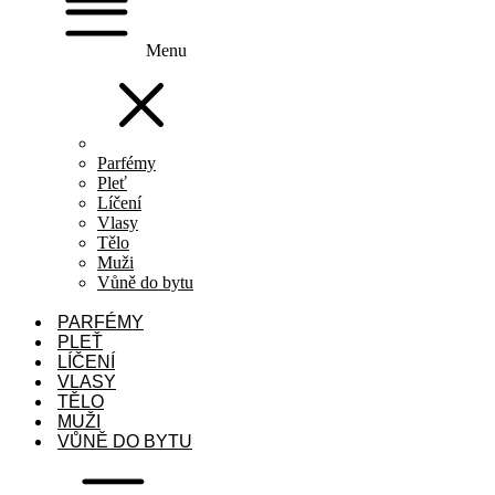
Menu
Parfémy
Pleť
Líčení
Vlasy
Tělo
Muži
Vůně do bytu
PARFÉMY
PLEŤ
LÍČENÍ
VLASY
TĚLO
MUŽI
VŮNĚ DO BYTU