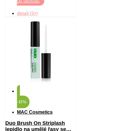
Do obchodu
detail (3+)
-15%
MAC Cosmetics
Duo Brush On Striplash
lepidlo na umělé řasy se