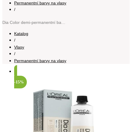
Permanentní barvy na vlasy
/
Dia Color demi-permanentní barva na vlasy bez amoniaku odstín 5.18 Light Brown Ashy Mocha 60 ml
Katalog
/
Vlasy
/
Permanentní barvy na vlasy
-15%