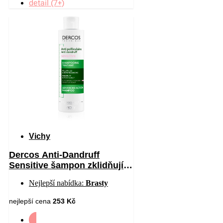
detail (7+)
Vichy
Dercos Anti-Dandruff
Sensitive šampon zklidňující
citlivou pokožku hlavy proti
Nejlepší nabídka:
Brasty
lupům 200 ml
nejlepší cena
253 Kč