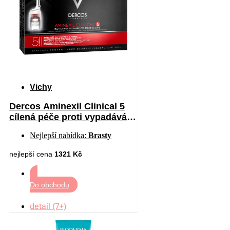
Vichy
Dercos Aminexil Clinical 5
cílená péče proti vypadávání
vlasů pro muže 21 x 6 ml
Nejlepší nabídka:
Brasty
nejlepší cena
1321 Kč
Do obchodu
detail (7+)