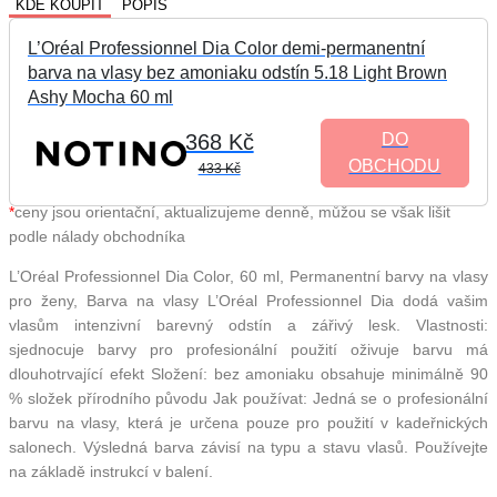
KDE KOUPIT
POPIS
L’Oréal Professionnel Dia Color demi-permanentní
barva na vlasy bez amoniaku odstín 5.18 Light Brown
Ashy Mocha 60 ml
368 Kč
DO
OBCHODU
433 Kč
*
ceny jsou orientační, aktualizujeme denně, můžou se však lišit
podle nálady obchodníka
L’Oréal Professionnel Dia Color, 60 ml, Permanentní barvy na vlasy
pro ženy, Barva na vlasy L’Oréal Professionnel Dia dodá vašim
vlasům intenzivní barevný odstín a zářivý lesk. Vlastnosti:
sjednocuje barvy pro profesionální použití oživuje barvu má
dlouhotrvající efekt Složení: bez amoniaku obsahuje minimálně 90
% složek přírodního původu Jak používat: Jedná se o profesionální
barvu na vlasy, která je určena pouze pro použití v kadeřnických
salonech. Výsledná barva závisí na typu a stavu vlasů. Používejte
na základě instrukcí v balení.