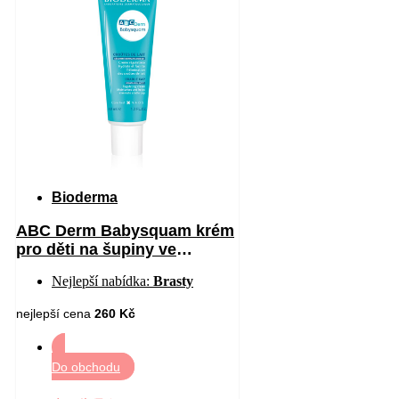
Bioderma
ABC Derm Babysquam krém
pro děti na šupiny ve
vlasech 40 ml
Nejlepší nabídka:
Brasty
nejlepší cena
260 Kč
Do obchodu