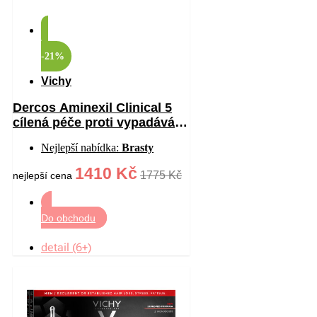
-21%
Vichy
Dercos Aminexil Clinical 5
cílená péče proti vypadávání
vlasů pro ženy 21×6 ml
Nejlepší nabídka:
Brasty
1410 Kč
1775 Kč
nejlepší cena
Do obchodu
detail (6+)