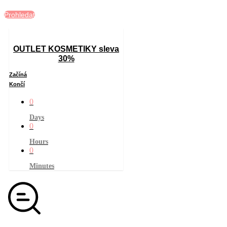
Prohledat
OUTLET KOSMETIKY sleva
30%
Začíná
Končí
0
Days
0
Hours
0
Minutes