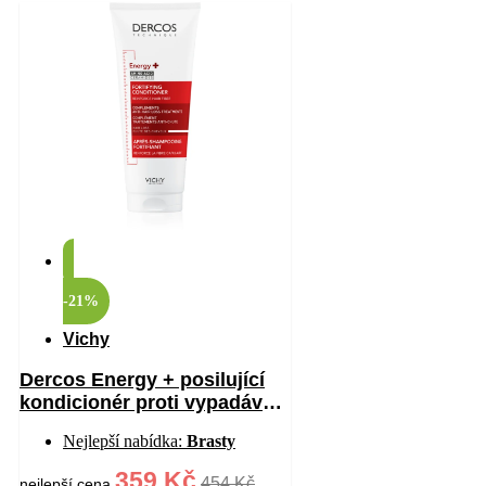
-21%
Vichy
Dercos Energy + posilující
kondicionér proti vypadávání
vlasů 200 ml
Nejlepší nabídka:
Brasty
359 Kč
454 Kč
nejlepší cena