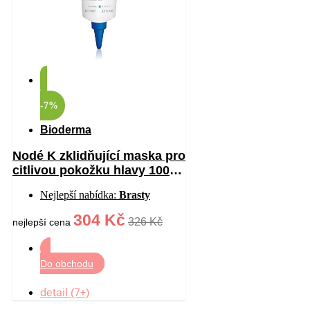
-7%
Bioderma
Nodé K zklidňující maska pro
citlivou pokožku hlavy 100
ml
Nejlepší nabídka:
Brasty
304 Kč
326 Kč
nejlepší cena
Do obchodu
detail (7+)