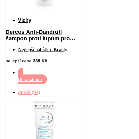
Vichy
Dercos Anti-Dandruff
šampon proti lupům pro
suché vlasy 390 ml
Nejlepší nabídka:
Brasty
nejlepší cena
389 Kč
Do obchodu
detail (8+)