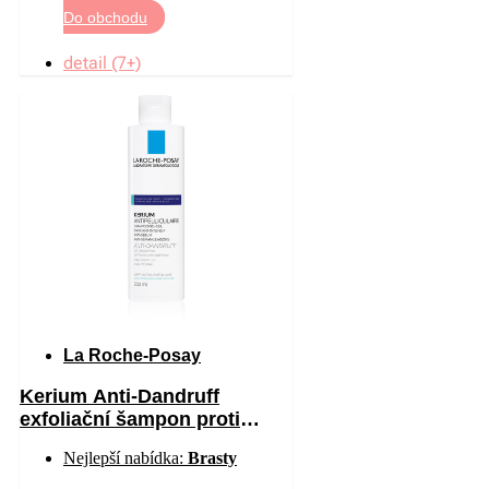
Do obchodu
detail (7+)
La Roche-Posay
Kerium Anti-Dandruff
exfoliační šampon proti
mastným lupům 200 ml
Nejlepší nabídka:
Brasty