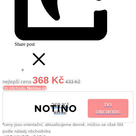
Share post
368 Kč
nejlepší cena
433 Kč
Do obchodu
Notino.cz
368 Kč
DO
OBCHODU
433 Kč
*
ceny jsou orientační, aktualizujeme denně, můžou se však lišit
podle nálady obchodníka