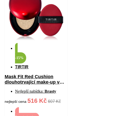
-15%
TIRTIR
Mask Fit Red Cushion
dlouhotrvající make-up v
houbičce s vysokou UV
Nejlepší nabídka:
Brasty
ochranou odstín 17W
French Vanilla 18 g
516 Kč
607 Kč
nejlepší cena