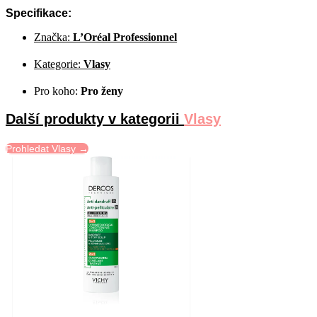
Specifikace:
Značka:
L’Oréal Professionnel
Kategorie:
Vlasy
Pro koho:
Pro ženy
Další produkty v kategorii
Vlasy
Prohledat Vlasy →