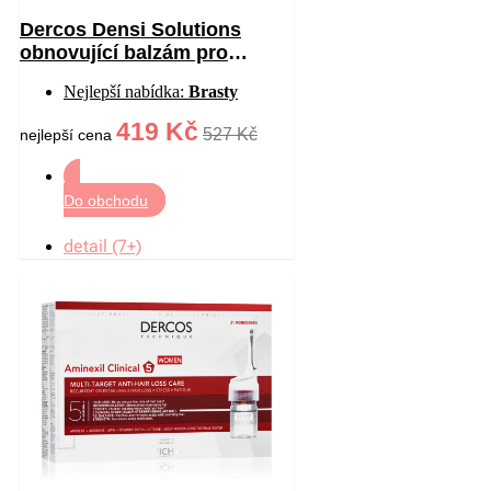
Dercos Densi Solutions
obnovující balzám pro
hustotu vlasů 200 ml
Nejlepší nabídka:
Brasty
419 Kč
527 Kč
nejlepší cena
Do obchodu
detail (7+)