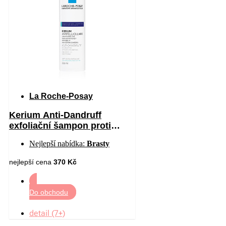
La Roche-Posay
Kerium Anti-Dandruff
exfoliační šampon proti
mastným lupům 200 ml
Nejlepší nabídka:
Brasty
nejlepší cena
370 Kč
Do obchodu
detail (7+)