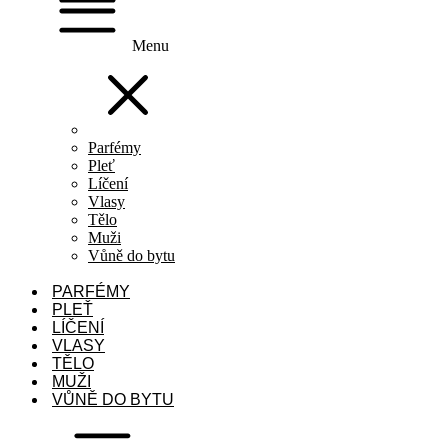
Menu
Parfémy
Pleť
Líčení
Vlasy
Tělo
Muži
Vůně do bytu
PARFÉMY
PLEŤ
LÍČENÍ
VLASY
TĚLO
MUŽI
VŮNĚ DO BYTU