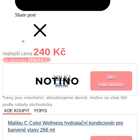
Share post
240 Kč
nejlepší cena
Do obchodu
DRMAX.CZ
369 Kč
DO
OBCHODU
434 Kč
*
ceny jsou orientační, aktualizujeme denně, můžou se však lišit
podle nálady obchodníka
KDE KOUPIT
POPIS
Malibu C Color Wellness hydratační kondicionér pro
barvené vlasy 266 ml