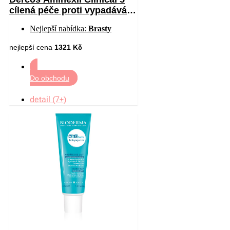
cílená péče proti vypadávání
vlasů pro muže 21 x 6 ml
Nejlepší nabídka:
Brasty
nejlepší cena
1321 Kč
Do obchodu
detail (7+)