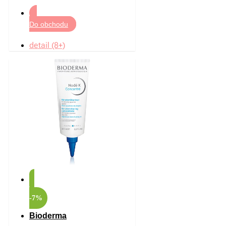
Do obchodu
detail (8+)
-7%
Bioderma