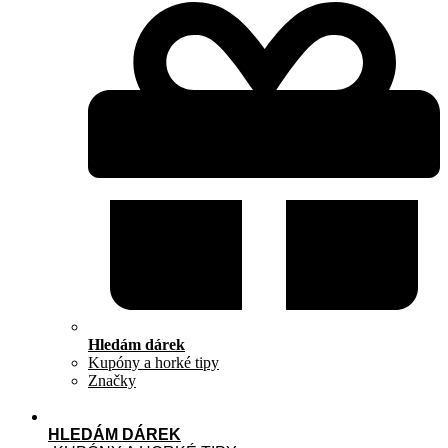
Hledám dárek
Kupóny a horké tipy
Značky
HLEDÁM DÁREK