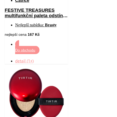
Catrice
FESTIVE TREASURES
multifunkční paleta odstín
C01 All I Want Is Velvet 12
Nejlepší nabídka:
Brasty
nejlepší cena
167 Kč
Do obchodu
detail (1+)