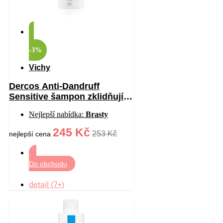
-3%
Vichy
Dercos Anti-Dandruff
Sensitive šampon zklidňující
citlivou pokožku hlavy proti
Nejlepší nabídka:
Brasty
lupům 200 ml
245 Kč
253 Kč
nejlepší cena
Do obchodu
detail (7+)