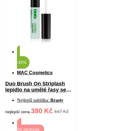
-15%
MAC Cosmetics
Duo Brush On Striplash
lepidlo na umělé řasy se
štětečkem odstín
Nejlepší nabídka:
Brasty
White/Clear 5 g
380 Kč
447 Kč
nejlepší cena
Do obchodu