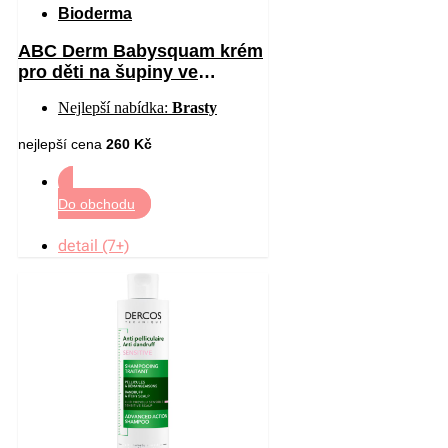
Bioderma
ABC Derm Babysquam krém
pro děti na šupiny ve
vlasech 40 ml
Nejlepší nabídka:
Brasty
nejlepší cena
260 Kč
Do obchodu
detail (7+)