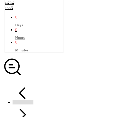
Začíná
Končí
0
Days
0
Hours
0
Minutes