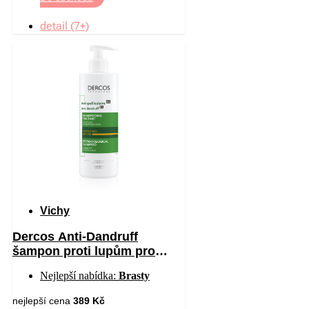
detail (7+)
Vichy
Dercos Anti-Dandruff
šampon proti lupům pro
suché vlasy 390 ml
Nejlepší nabídka:
Brasty
nejlepší cena
389 Kč