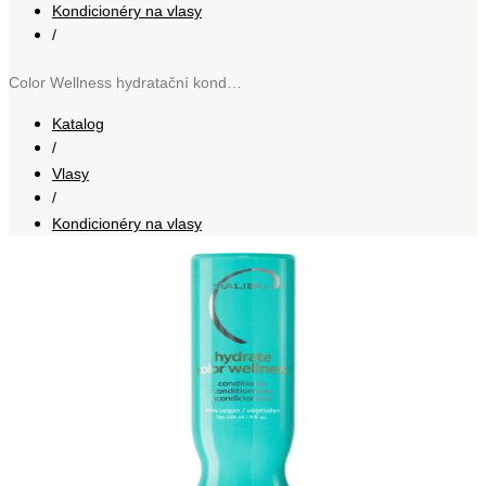
Kondicionéry na vlasy
/
Color Wellness hydratační kondicionér pro barvené vlasy 266 ml
Katalog
/
Vlasy
/
Kondicionéry na vlasy