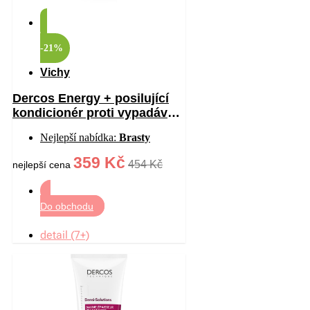
-21%
Vichy
Dercos Energy + posilující
kondicionér proti vypadávání
vlasů 200 ml
Nejlepší nabídka:
Brasty
359 Kč
454 Kč
nejlepší cena
Do obchodu
detail (7+)