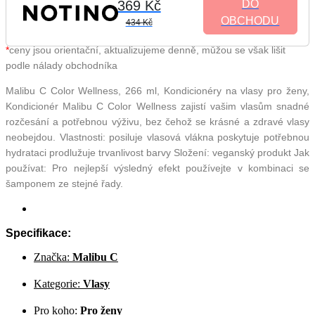
369 Kč
DO
OBCHODU
434 Kč
*
ceny jsou orientační, aktualizujeme denně, můžou se však lišit
podle nálady obchodníka
Malibu C Color Wellness, 266 ml, Kondicionéry na vlasy pro ženy,
Kondicionér Malibu C Color Wellness zajistí vašim vlasům snadné
rozčesání a potřebnou výživu, bez čehož se krásné a zdravé vlasy
neobejdou. Vlastnosti: posiluje vlasová vlákna poskytuje potřebnou
hydrataci prodlužuje trvanlivost barvy Složení: veganský produkt Jak
používat: Pro nejlepší výsledný efekt používejte v kombinaci se
šamponem ze stejné řady.
Specifikace:
Značka:
Malibu C
Kategorie:
Vlasy
Pro koho:
Pro ženy