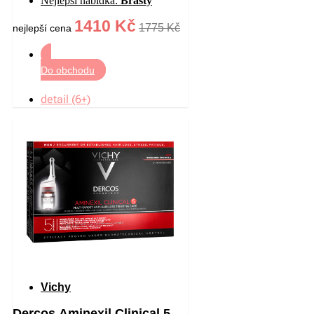
Nejlepší nabídka:
Brasty
1410 Kč
1775 Kč
nejlepší cena
Do obchodu
detail (6+)
Vichy
Dercos Aminexil Clinical 5