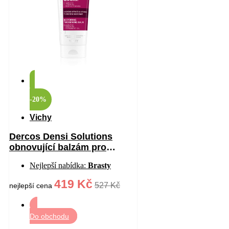
-20%
Vichy
Dercos Densi Solutions
obnovující balzám pro
hustotu vlasů 200 ml
Nejlepší nabídka:
Brasty
419 Kč
527 Kč
nejlepší cena
Do obchodu