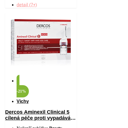
detail (7+)
-21%
Vichy
Dercos Aminexil Clinical 5
cílená péče proti vypadávání
vlasů pro ženy 21×6 ml