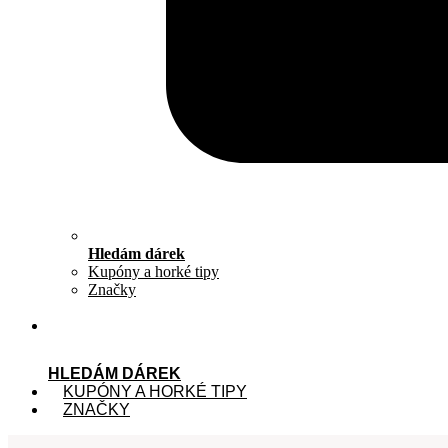
Hledám dárek
Kupóny a horké tipy
Značky
HLEDÁM DÁREK
KUPÓNY A HORKÉ TIPY
ZNAČKY