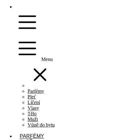
Menu
Parfémy
Pleť
Líčení
Vlasy
Tělo
Muži
Vůně do bytu
PARFÉMY