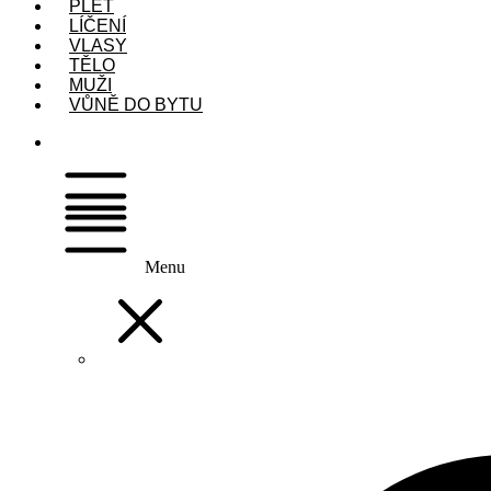
PLEŤ
LÍČENÍ
VLASY
TĚLO
MUŽI
VŮNĚ DO BYTU
Menu