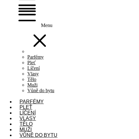
Menu
Parfémy
Pleť
Líčení
Vlasy
Tělo
Muži
Vůně do bytu
PARFÉMY
PLEŤ
LÍČENÍ
VLASY
TĚLO
MUŽI
VŮNĚ DO BYTU