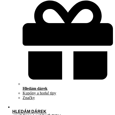
Hledám dárek
Kupóny a horké tipy
Značky
HLEDÁM DÁREK