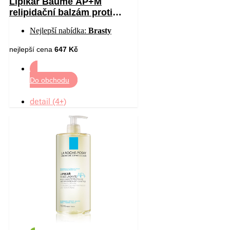
Lipikar Baume AP+M
relipidační balzám proti
podráždění a svědění
Nejlepší nabídka:
Brasty
pokožky 400 ml
nejlepší cena
647 Kč
Do obchodu
detail (4+)