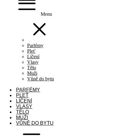
Menu
Parfémy
Pleť
Líčení
Vlasy
Tělo
Muži
Vůně do bytu
PARFÉMY
PLEŤ
LÍČENÍ
VLASY
TĚLO
MUŽI
VŮNĚ DO BYTU