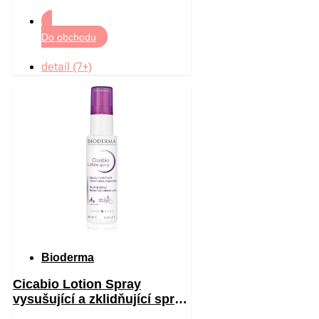
Do obchodu
detail (7+)
Bioderma
Cicabio Lotion Spray
vysušující a zklidňující sprej
pro podrážděnou pokožku 40