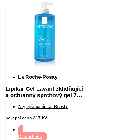
La Roche-Posay
Lipikar Gel Lavant zklidňující
a ochranný sprchový gel 750
ml
Nejlepší nabídka:
Brasty
nejlepší cena
317 Kč
Do obchodu