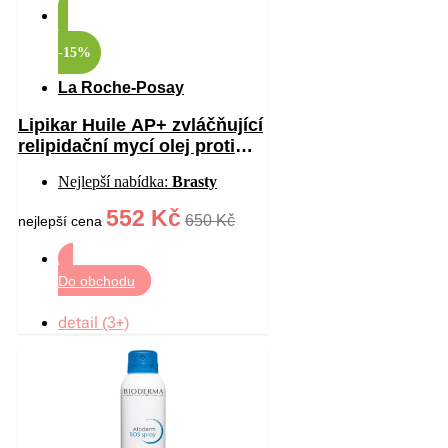
-15%
La Roche-Posay
Lipikar Huile AP+ zvláčňující
relipidační mycí olej proti
podráždění 750 ml
Nejlepší nabídka:
Brasty
552 Kč
650 Kč
nejlepší cena
Do obchodu
detail (3+)