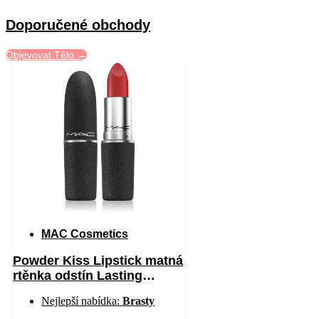
Doporučené obchody
Objevovat Tělo →
MAC Cosmetics
Powder Kiss Lipstick matná
rtěnka odstín Lasting
Passion 3 g
Nejlepší nabídka:
Brasty