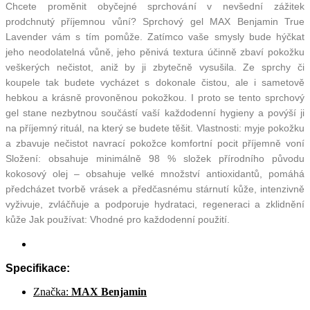
Chcete proměnit obyčejné sprchování v nevšední zážitek
prodchnutý příjemnou vůní? Sprchový gel MAX Benjamin True
Lavender vám s tím pomůže. Zatímco vaše smysly bude hýčkat
jeho neodolatelná vůně, jeho pěnivá textura účinně zbaví pokožku
veškerých nečistot, aniž by ji zbytečně vysušila. Ze sprchy či
koupele tak budete vycházet s dokonale čistou, ale i sametově
hebkou a krásně provoněnou pokožkou. I proto se tento sprchový
gel stane nezbytnou součástí vaší každodenní hygieny a povýší ji
na příjemný rituál, na který se budete těšit. Vlastnosti: myje pokožku
a zbavuje nečistot navrací pokožce komfortní pocit příjemně voní
Složení: obsahuje minimálně 98 % složek přírodního původu
kokosový olej – obsahuje velké množství antioxidantů, pomáhá
předcházet tvorbě vrásek a předčasnému stárnutí kůže, intenzivně
vyživuje, zvláčňuje a podporuje hydrataci, regeneraci a zklidnění
kůže Jak používat: Vhodné pro každodenní použití.
Specifikace:
Značka:
MAX Benjamin