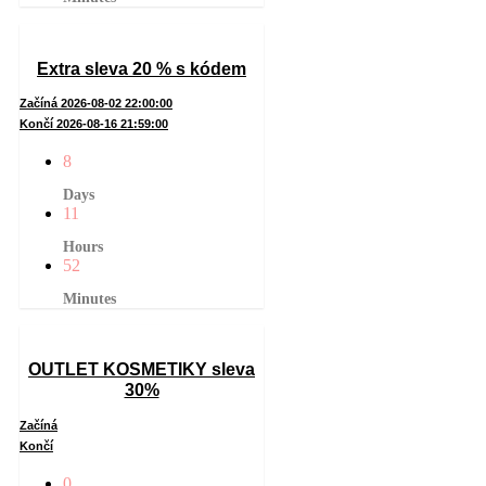
Extra sleva 20 % s kódem
Začíná 2026-08-02 22:00:00
Končí 2026-08-16 21:59:00
8
Days
11
Hours
52
Minutes
OUTLET KOSMETIKY sleva
30%
Začíná
Končí
0