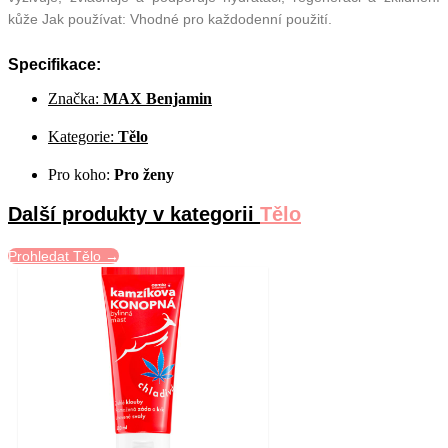
kůže Jak používat: Vhodné pro každodenní použití.
Specifikace:
Značka:
MAX Benjamin
Kategorie:
Tělo
Pro koho:
Pro ženy
Další produkty v kategorii
Tělo
Prohledat Tělo →