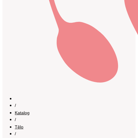
/
Katalog
/
Tělo
/