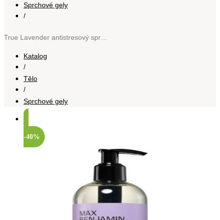
Sprchové gely
/
True Lavender antistresový sprchový gel 300 ml
Katalog
/
Tělo
/
Sprchové gely
-40%