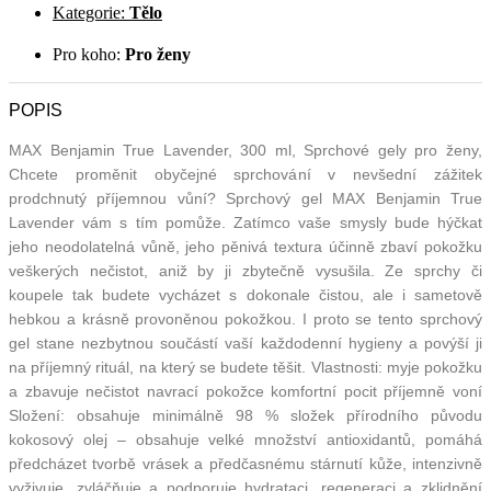
Kategorie:
Tělo
Pro koho:
Pro ženy
POPIS
MAX Benjamin True Lavender, 300 ml, Sprchové gely pro ženy,
Chcete proměnit obyčejné sprchování v nevšední zážitek
prodchnutý příjemnou vůní? Sprchový gel MAX Benjamin True
Lavender vám s tím pomůže. Zatímco vaše smysly bude hýčkat
jeho neodolatelná vůně, jeho pěnivá textura účinně zbaví pokožku
veškerých nečistot, aniž by ji zbytečně vysušila. Ze sprchy či
koupele tak budete vycházet s dokonale čistou, ale i sametově
hebkou a krásně provoněnou pokožkou. I proto se tento sprchový
gel stane nezbytnou součástí vaší každodenní hygieny a povýší ji
na příjemný rituál, na který se budete těšit. Vlastnosti: myje pokožku
a zbavuje nečistot navrací pokožce komfortní pocit příjemně voní
Složení: obsahuje minimálně 98 % složek přírodního původu
kokosový olej – obsahuje velké množství antioxidantů, pomáhá
předcházet tvorbě vrásek a předčasnému stárnutí kůže, intenzivně
vyživuje, zvláčňuje a podporuje hydrataci, regeneraci a zklidnění