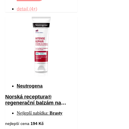
detail (4+)
Neutrogena
Norská receptura®
regenerační balzám na
chodidla 50 ml
Nejlepší nabídka:
Brasty
nejlepší cena
194 Kč