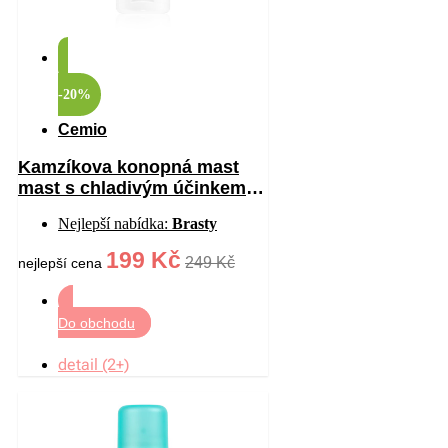
-20%
Cemio
Kamzíkova konopná mast
mast s chladivým účinkem
200 ml
Nejlepší nabídka:
Brasty
199 Kč
249 Kč
nejlepší cena
Do obchodu
detail (2+)