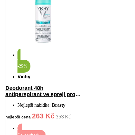
-25%
Vichy
Deodorant 48h
antiperspirant ve spreji proti
bílým a žlutým skvrnám 125
Nejlepší nabídka:
Brasty
ml
263 Kč
353 Kč
nejlepší cena
Do obchodu