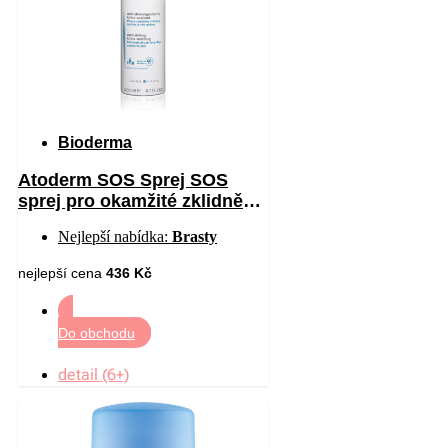
Bioderma
Atoderm SOS Sprej SOS
sprej pro okamžité zklidnění
pocitu svědění 200 ml
Nejlepší nabídka:
Brasty
nejlepší cena
436 Kč
Do obchodu
detail (6+)